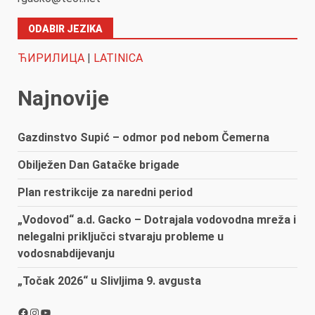
ODABIR JEZIKA
ЋИРИЛИЦА
|
LATINICA
Najnovije
Gazdinstvo Supić – odmor pod nebom Čemerna
Obilježen Dan Gatačke brigade
Plan restrikcije za naredni period
„Vodovod“ a.d. Gacko – Dotrajala vodovodna mreža i
nelegalni priključci stvaraju probleme u
vodosnabdijevanju
„Točak 2026“ u Slivljima 9. avgusta
Facebook
Instagram
YouTube