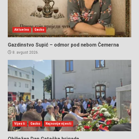
Aktuelno
Gacko
Gazdinstvo Supić – odmor pod nebom Čemerna
8. avgust 2026.
Vijesti
Gacko
Najnovije vijesti
Obilježen Dan Gatačke brigade