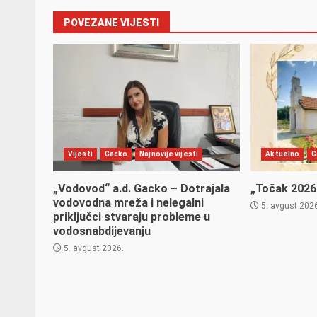
POVEZANE VIJESTI
Vijesti
Gacko
Najnovije vijesti
Aktuelno
G
„Vodovod“ a.d. Gacko – Dotrajala
„Točak 2026“
vodovodna mreža i nelegalni
5. avgust 202
priključci stvaraju probleme u
vodosnabdijevanju
5. avgust 2026.