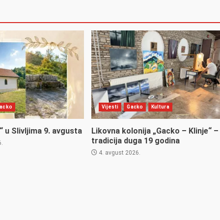
acko
Vijesti
Gacko
Kultura
 u Slivljima 9. avgusta
Likovna kolonija „Gacko – Klinje“ –
tradicija duga 19 godina
6.
4. avgust 2026.