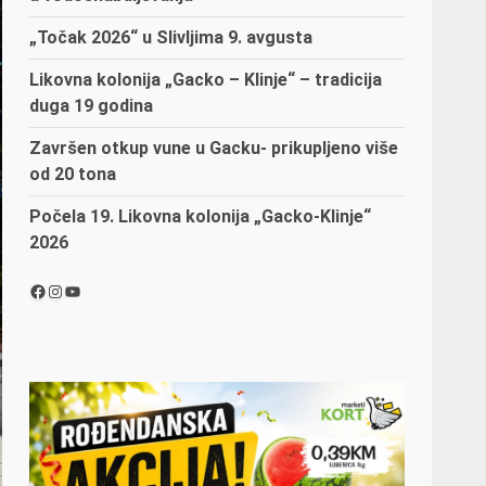
„Točak 2026“ u Slivljima 9. avgusta
Likovna kolonija „Gacko – Klinje“ – tradicija
duga 19 godina
Završen otkup vune u Gacku- prikupljeno više
od 20 tona
Počela 19. Likovna kolonija „Gacko-Klinje“
2026
Facebook
Instagram
YouTube