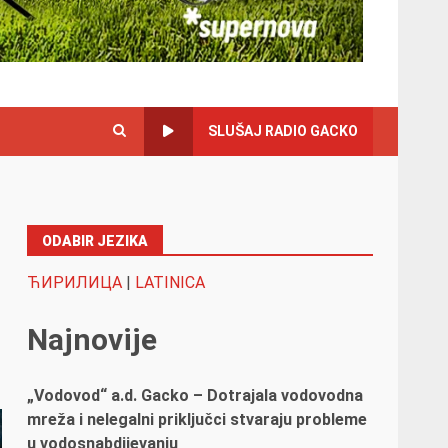
SLUŠAJ RADIO GACKO
ODABIR JEZIKA
ЋИРИЛИЦА
|
LATINICA
Najnovije
„Vodovod“ a.d. Gacko – Dotrajala vodovodna
mreža i nelegalni priključci stvaraju probleme
u vodosnabdijevanju