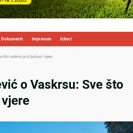
Dokumenti
Impresum
Izbori
što radimo je iz ljubavi i vjere
vić o Vaskrsu: Sve što
 vjere