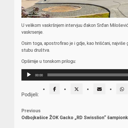
U velikom vaskršnjem intervjuu đakon Srđan Milošević
vaskrsenje.
Osim toga, apostrofirao je i gdje, kao hrišćani, najviše
stubu društva.
Opširnije u tonskom prilogu:
Прегледач
00:00
звучних
записа
Podijeli:
Post
Previous
Odbojkašice ŽOK Gacko „RD Swisslion“ šampionk
navigation