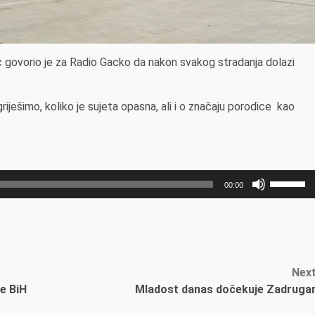
 govorio je za Radio Gacko da nakon svakog stradanja dolazi
 griješimo, koliko je sujeta opasna, ali i o značaju porodice kao
Користи
00:00
стрелиц
горе/
доле
за
повећа
Nex
или
e BiH
Mladost danas dočekuje Zadruga
смањив
гласност