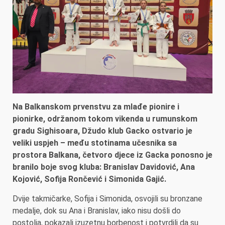
Na Balkanskom prvenstvu za mlađe pionire i
pionirke, održanom tokom vikenda u rumunskom
gradu Sighisoara, Džudo klub Gacko ostvario je
veliki uspjeh – među stotinama učesnika sa
prostora Balkana, četvoro djece iz Gacka ponosno je
branilo boje svog kluba: Branislav Davidović, Ana
Kojović, Sofija Rončević i Simonida Gajić.
Dvije takmičarke, Sofija i Simonida, osvojili su bronzane
medalje, dok su Ana i Branislav, iako nisu došli do
postolja, pokazali izuzetnu borbenost i potvrdili da su