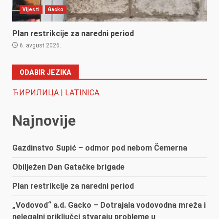
Vijesti
Gacko
Plan restrikcije za naredni period
6. avgust 2026.
ODABIR JEZIKA
ЋИРИЛИЦА
|
LATINICA
Najnovije
Gazdinstvo Supić – odmor pod nebom Čemerna
Obilježen Dan Gatačke brigade
Plan restrikcije za naredni period
„Vodovod“ a.d. Gacko – Dotrajala vodovodna mreža i
nelegalni priključci stvaraju probleme u