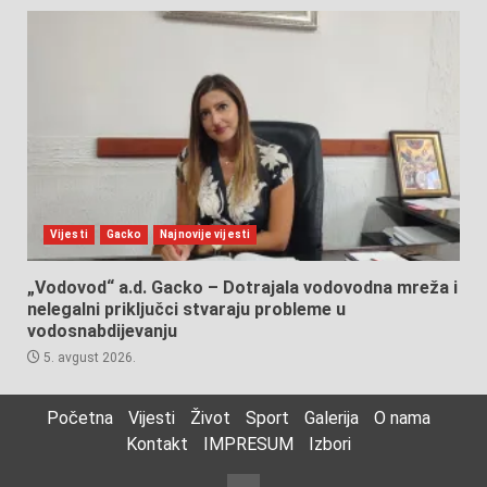
Vijesti
Gacko
Najnovije vijesti
„Vodovod“ a.d. Gacko – Dotrajala vodovodna mreža i
nelegalni priključci stvaraju probleme u
vodosnabdijevanju
5. avgust 2026.
Početna
Vijesti
Život
Sport
Galerija
O nama
Kontakt
IMPRESUM
Izbori