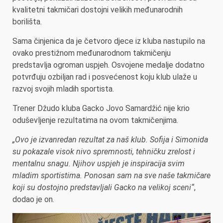
kvalitetni takmičari dostojni velikih međunarodnih
borilišta.
Sama činjenica da je četvoro djece iz kluba nastupilo na
ovako prestižnom međunarodnom takmičenju
predstavlja ogroman uspjeh. Osvojene medalje dodatno
potvrđuju ozbiljan rad i posvećenost koju klub ulaže u
razvoj svojih mladih sportista.
Trener Džudo kluba Gacko Jovo Samardžić nije krio
oduševljenje rezultatima na ovom takmičenjima.
„Ovo je izvanredan rezultat za naš klub. Sofija i Simonida
su pokazale visok nivo spremnosti, tehničku zrelost i
mentalnu snagu. Njihov uspjeh je inspiracija svim
mladim sportistima. Ponosan sam na sve naše takmičare
koji su dostojno predstavljali Gacko na velikoj sceni“
,
dodao je on.