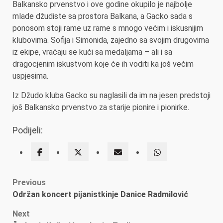
Balkansko prvenstvo i ove godine okupilo je najbolje
mlade džudiste sa prostora Balkana, a Gacko sada s
ponosom stoji rame uz rame s mnogo većim i iskusnijim
klubovima. Sofija i Simonida, zajedno sa svojim drugovima
iz ekipe, vraćaju se kući sa medaljama – ali i sa
dragocjenim iskustvom koje će ih voditi ka još većim
uspjesima.
Iz Džudo kluba Gacko su naglasili da im na jesen predstoji
još Balkansko prvenstvo za starije pionire i pionirke.
Podijeli:
Post
Previous
Održan koncert pijanistkinje Danice Radmilović
navigation
Next