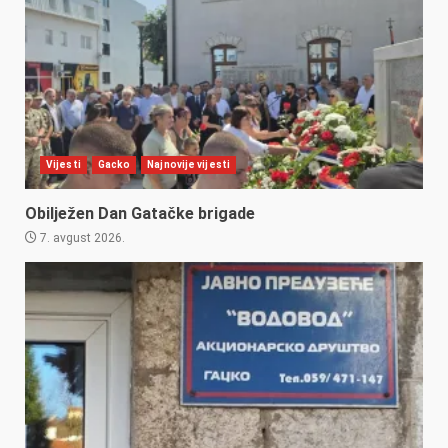
Vijesti
Gacko
Najnovije vijesti
Obilježen Dan Gatačke brigade
7. avgust 2026.