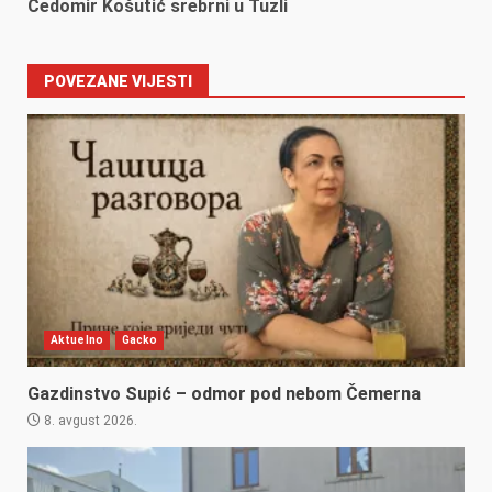
Čedomir Košutić srebrni u Tuzli
POVEZANE VIJESTI
Aktuelno
Gacko
Gazdinstvo Supić – odmor pod nebom Čemerna
8. avgust 2026.