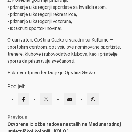
2. Posebna godišnja priznanja:
• priznanje u kategoriji sportiste sa invaliditetom,
• priznanje u kategoriji rekreativca,
• priznanje u kategoriji veterana,
• istaknuti sportski novinar.
Organizatori, Opština Gacko u saradnji sa Kulturno –
sportskim centrom, pozivaju sve nominovane sportiste,
trenere, klubove i rukovodstvo klubova, kao i prijatelje
sporta da prisustvuju svečanosti.
Pokrovitelj manifestacije je Opština Gacko.
Podijeli:
Post
Previous
Otvorena izložba radova nastalih na Međunarodnoj
navigation
umjetničkoj koloniji „KOLO“