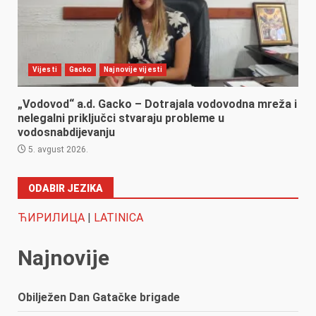
Vijesti
Gacko
Najnovije vijesti
„Vodovod“ a.d. Gacko – Dotrajala vodovodna mreža i
nelegalni priključci stvaraju probleme u
vodosnabdijevanju
5. avgust 2026.
ODABIR JEZIKA
ЋИРИЛИЦА
|
LATINICA
Najnovije
Obilježen Dan Gatačke brigade