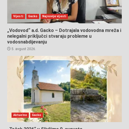
Vijesti
Gacko
Najnovije vijesti
„Vodovod“ a.d. Gacko – Dotrajala vodovodna mreža i
nelegalni priključci stvaraju probleme u
vodosnabdijevanju
5. avgust 2026.
Aktuelno
Gacko