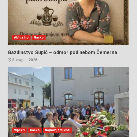
Aktuelno
Gacko
Gazdinstvo Supić – odmor pod nebom Čemerna
8. avgust 2026.
Vijesti
Gacko
Najnovije vijesti