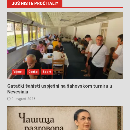
JOŠ NISTE PROČITALI?
Vijesti
Gacko
Sport
Gatački šahisti uspješni na šahovskom turniru u
Nevesinju
9. avgust 2026.