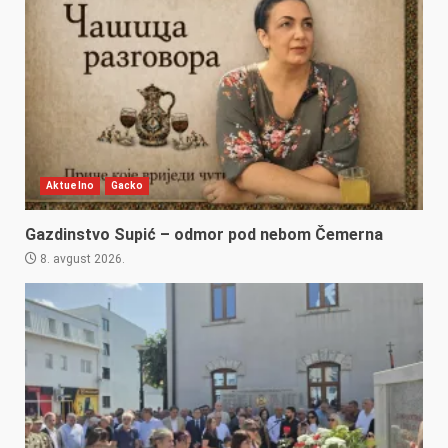
Aktuelno
Gacko
Gazdinstvo Supić – odmor pod nebom Čemerna
8. avgust 2026.