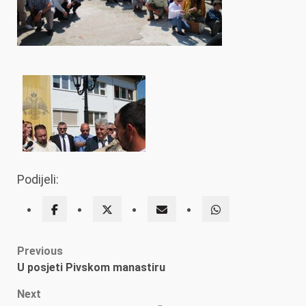
Podijeli:
Post
Previous
U posjeti Pivskom manastiru
navigation
Next