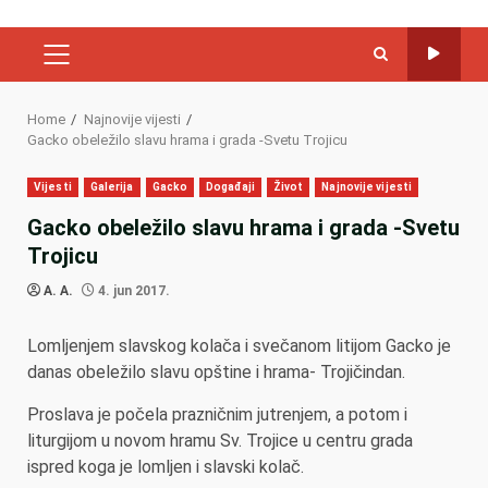
PRIMARY
MENU
Home
Najnovije vijesti
Gacko obeležilo slavu hrama i grada -Svetu Trojicu
Vijesti
Galerija
Gacko
Događaji
Život
Najnovije vijesti
Gacko obeležilo slavu hrama i grada -Svetu
Trojicu
A. A.
4. jun 2017.
Lomljenjem slavskog kolača i svečanom litijom Gacko je
danas obeležilo slavu opštine i hrama- Trojičindan.
Proslava je počela prazničnim jutrenjem, a potom i
liturgijom u novom hramu Sv. Trojice u centru grada
ispred koga je lomljen i slavski kolač.