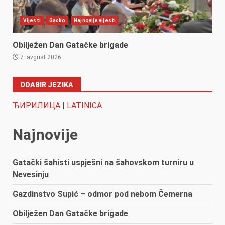
Vijesti
Gacko
Najnovije vijesti
Obilježen Dan Gatačke brigade
7. avgust 2026.
ODABIR JEZIKA
ЋИРИЛИЦА
|
LATINICA
Najnovije
Gatački šahisti uspješni na šahovskom turniru u
Nevesinju
Gazdinstvo Supić – odmor pod nebom Čemerna
Obilježen Dan Gatačke brigade