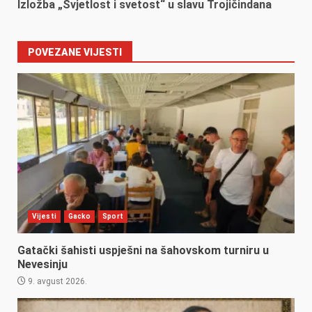
Izložba „Svjetlost i svetost“ u slavu Trojičindana
POVEZANE VIJESTI
Vijesti
Gacko
Sport
Gatački šahisti uspješni na šahovskom turniru u
Nevesinju
9. avgust 2026.