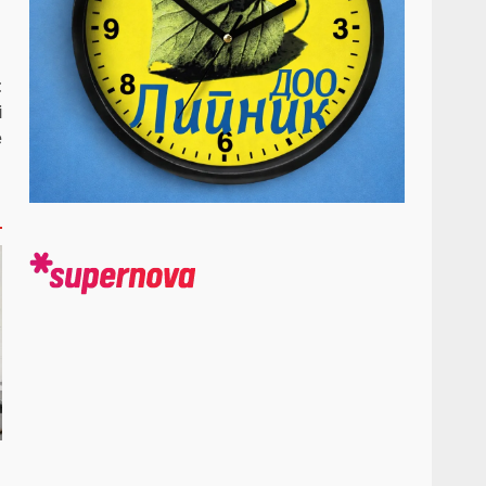
t
i
e