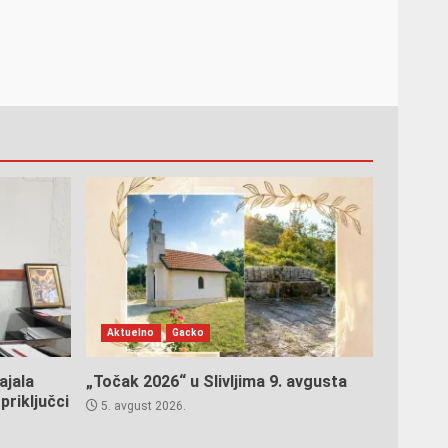
Aktuelno
Gacko
ajala
„Točak 2026“ u Slivljima 9. avgusta
priključci
5. avgust 2026.