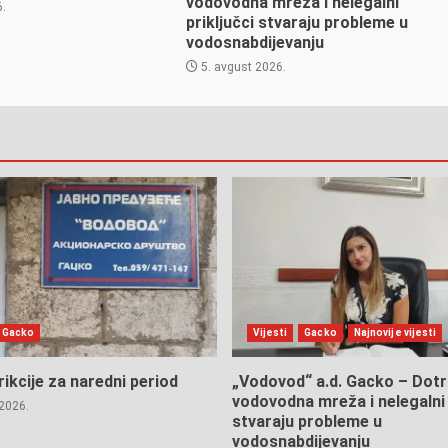
vodovodna mreža i nelegalni
6.
priključci stvaraju probleme u
vodosnabdijevanju
5. avgust 2026.
Gacko
Vijesti
Gacko
Najnovije vijesti
rikcije za naredni period
„Vodovod“ a.d. Gacko – Dotr
vodovodna mreža i nelegalni 
2026.
stvaraju probleme u
vodosnabdijevanju