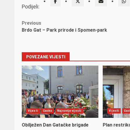
Podijeli:
Post
Previous
Brdo Gat – Park prirode i Spomen-park
navigation
POVEZANE VIJESTI
Vijesti
Gacko
Najnovije vijesti
Vijesti
Gac
Obilježen Dan Gatačke brigade
Plan restrik