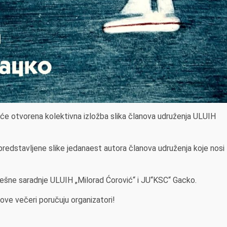
će otvorena kolektivna izložba slika članova udruženja ULUIH
predstavljene slike jedanaest autora članova udruženja koje nosi
pješne saradnje ULUIH „Milorad Ćorović“ i JU“KSC“ Gacko.
ve večeri poručuju organizatori!