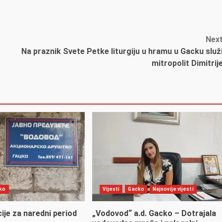
Nex
Na praznik Svete Petke liturgiju u hramu u Gacku služ
mitropolit Dimitrij
ko
Vijesti
Gacko
Najnovije vijesti
cije za naredni period
„Vodovod“ a.d. Gacko – Dotrajala