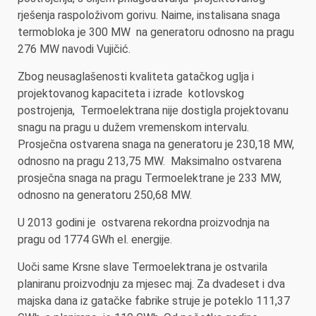
rješenja raspoloživom gorivu. Naime, instalisana snaga
termobloka je 300 MW na generatoru odnosno na pragu
276 MW navodi Vujičić.
Zbog neusaglašenosti kvaliteta gatačkog uglja i
projektovanog kapaciteta i izrade kotlovskog
postrojenja, Termoelektrana nije dostigla projektovanu
snagu na pragu u dužem vremenskom intervalu.
Prosječna ostvarena snaga na generatoru je 230,18 MW,
odnosno na pragu 213,75 MW. Maksimalno ostvarena
prosječna snaga na pragu Termoelektrane je 233 MW,
odnosno na generatoru 250,68 MW.
U 2013 godini je ostvarena rekordna proizvodnja na
pragu od 1774 GWh el. energije.
Uoči same Krsne slave Termoelektrana je ostvarila
planiranu proizvodnju za mjesec maj. Za dvadeset i dva
majska dana iz gatačke fabrike struje je poteklo 111,37