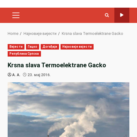
PRIMARY
MENU
Home
Најновије вијести
Krsna slava Termoelektrane Gacko
Вијести
Гацко
Догађаји
Најновије вијести
Република Српска
Krsna slava Termoelektrane Gacko
A. A.
23. мај 2016.