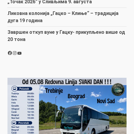
„Точак 2026“ у Сливљима 9. августа
Ликовна колонија „Гацко – Клиње“ – традиција
дуга 19 година
Завршен откуп вуне у Гацку- прикупљено више од
20 тона
Facebook
Instagram
YouTube