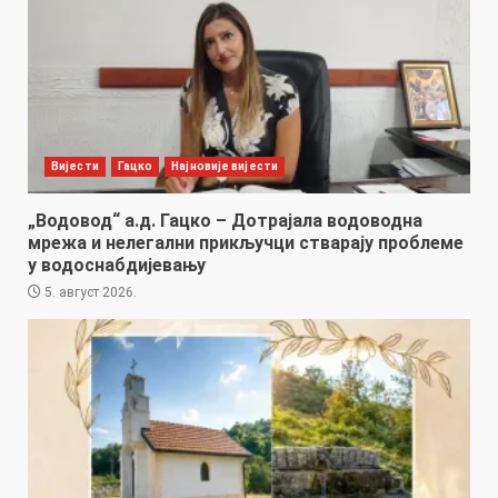
Вијести
Гацко
Најновије вијести
„Водовод“ а.д. Гацко – Дотрајала водоводна
мрежа и нелегални прикључци стварају проблеме
у водоснабдијевању
5. август 2026.