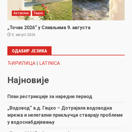
Актуелно
Гацко
„Точак 2026“ у Сливљима 9. августа
5. август 2026.
ОДАБИР ЈЕЗИКА
ЋИРИЛИЦА
|
LATINICA
Најновије
План рестрикције за наредни период
„Водовод“ а.д. Гацко – Дотрајала водоводна
мрежа и нелегални прикључци стварају проблеме
у водоснабдијевању