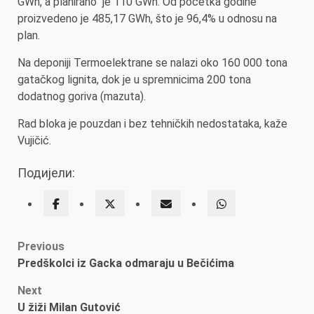
GWh, a planirano je 110 GWh. Od početka godine
proizvedeno je 485,17 GWh, što je 96,4% u odnosu na
plan.
Na deponiji Termoelektrane se nalazi oko 160 000 tona
gatačkog lignita, dok je u spremnicima 200 tona
dodatnog goriva (mazuta).
Rad bloka je pouzdan i bez tehničkih nedostataka, kaže
Vujičić.
Подијели:
Post
Previous
Predškolci iz Gacka odmaraju u Bečićima
navigation
Next
U žiži Milan Gutović