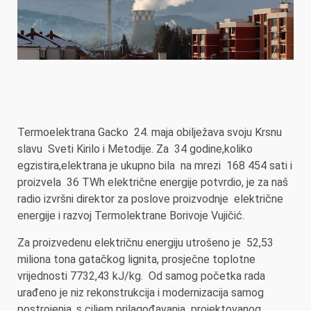
Termoelektrana Gacko 24. maja obilježava svoju Krsnu
slavu Sveti Kirilo i Metodije. Za 34 godine,koliko
egzistira,elektrana je ukupno bila na mrezi 168 454 sati i
proizvela 36 TWh električne energije potvrdio, je za naš
radio izvršni direktor za poslove proizvodnje električne
energije i razvoj Termolektrane Borivoje Vujičić.
Za proizvedenu električnu energiju utrošeno je 52,53
miliona tona gatačkog lignita, prosječne toplotne
vrijednosti 7732,43 kJ/kg. Od samog početka rada
urađeno je niz rekonstrukcija i modernizacija samog
postrojenja, s ciljem prilagođavanja projektovanog