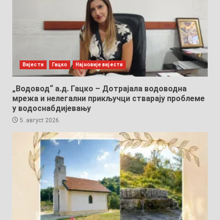
Вијести
Гацко
Најновије вијести
„Водовод“ а.д. Гацко – Дотрајала водоводна
мрежа и нелегални прикључци стварају проблеме
у водоснабдијевању
5. август 2026.