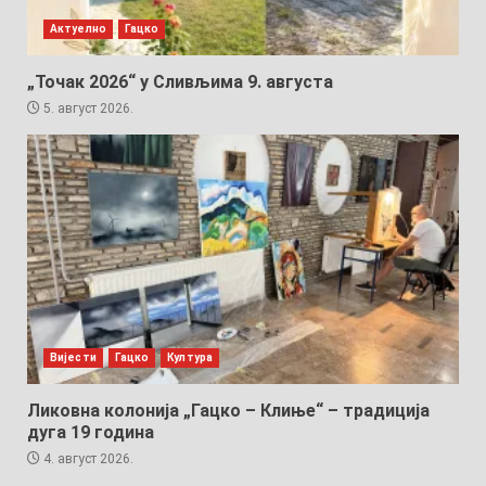
Актуелно
Гацко
„Точак 2026“ у Сливљима 9. августа
5. август 2026.
Вијести
Гацко
Култура
Ликовна колонија „Гацко – Клиње“ – традиција
дуга 19 година
4. август 2026.