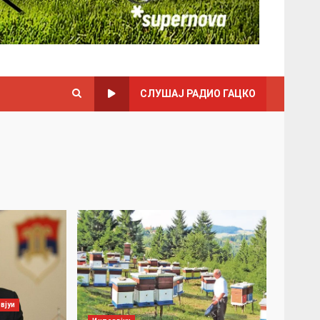
СЛУШАЈ РАДИО ГАЦКО
вјуи