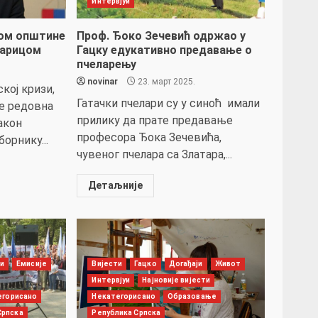
Интервјуи
ком општине
Проф. Ђоко Зечевић одржао у
дарицом
Гацку едукативно предавање о
пчеларењу
novinar
23. март 2025.
кој кризи,
Гатачки пчелари су у синоћ имали
је редовна
прилику да прате предавање
акон
професора Ђока Зечевића,
орнику...
чувеног пчелара са Златара,...
Детаљније
ји
Емисије
Вијести
Гацко
Догађаји
Живот
Интервјуи
Најновије вијести
егорисано
Некатегорисано
Образовање
Српска
Република Српска