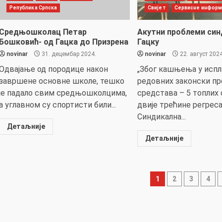
Република Српска
Свијет
Сервисне информ
Средњошколац Петар
Акутни проблеми син
Бошковић- од Гацка до Призрена
Гацку
novinar
31. децембар 2024.
novinar
22. август 2024
Одвајање од породице након
„Због кашњења у испл
завршене основне школе, тешко
редовних законски п
је падало свим средњошколцима,
средстава – 5 топлих 
а углавном су спортисти били...
двије трећине регрес
Синдикална...
Детаљније
Детаљније
Пагинаци
1
2
3
4
чланака