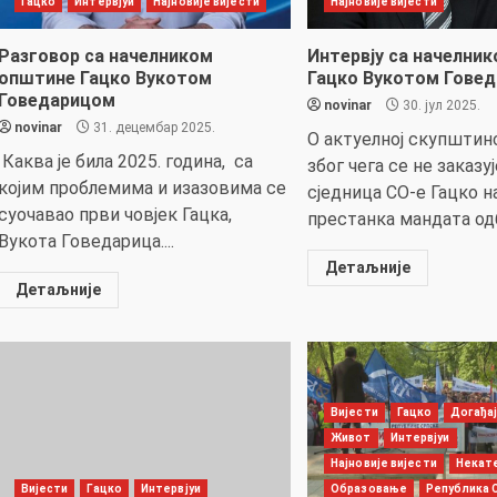
Гацко
Интервјуи
Најновије вијести
Најновије вијести
Разговор са начелником
Интервју са начелни
општине Гацко Вукотом
Гацко Вукотом Гове
Говедарицом
novinar
30. јул 2025.
novinar
31. децембар 2025.
О актуелној скупштинс
Каква је била 2025. година, са
због чега се не заказу
којим проблемима и изазовима се
сједница СО-е Гацко н
суочавао први човјек Гацка,
престанка мандата одб
Вукота Говедарица....
Детаљније
Детаљније
Вијести
Гацко
Догађа
Живот
Интервјуи
Најновије вијести
Некат
Вијести
Гацко
Интервјуи
Образовање
Република 