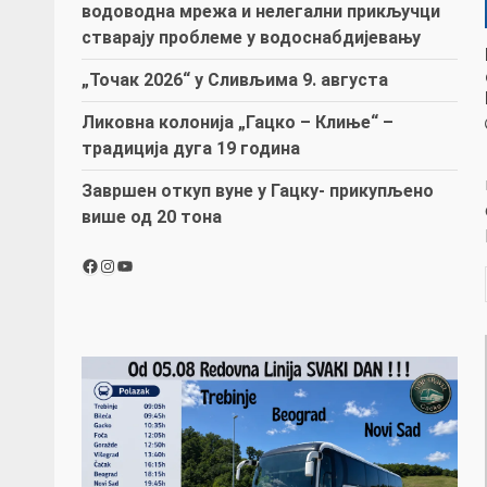
водоводна мрежа и нелегални прикључци
стварају проблеме у водоснабдијевању
„Точак 2026“ у Сливљима 9. августа
Ликовна колонија „Гацко – Клиње“ –
традиција дуга 19 година
Завршен откуп вуне у Гацку- прикупљено
више од 20 тона
Facebook
Instagram
YouTube