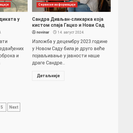
ације
Сервисне информације
диката у
Сандра Дивљан-сликарка која
кистом спаја Гацко и Нови Сад
.
novinar
14. август 2024.
ати
Изложба у децембру 2023.године
редвиђених
у Новом Саду била је друго веће
оброка и
појављивање у јавности наше
а
драге Сандре...
Детаљније
ја
5
Next