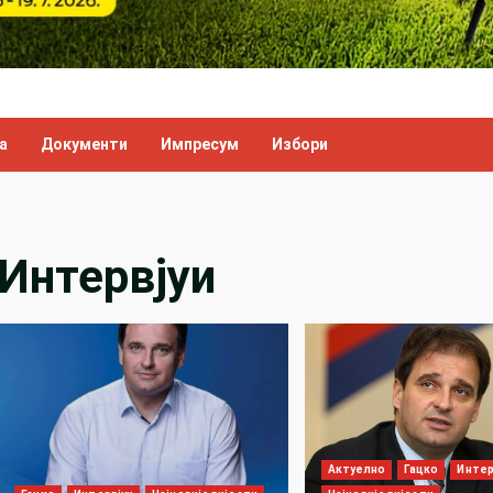
а
Документи
Импресум
Избори
Интервјуи
Актуелно
Гацко
Интер