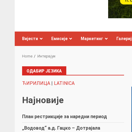
Вијести
Емисије
Маркетинг
Галериј
Home
Интервјуи
ОДАБИР ЈЕЗИКА
ЋИРИЛИЦА
|
LATINICA
Најновије
План рестрикције за наредни период
„Водовод“ а.д. Гацко – Дотрајала