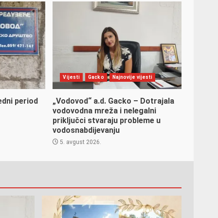
Vijesti
Gacko
Najnovije vijesti
edni period
„Vodovod“ a.d. Gacko – Dotrajala
vodovodna mreža i nelegalni
priključci stvaraju probleme u
vodosnabdijevanju
5. avgust 2026.