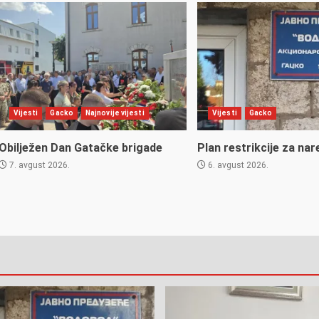
Vijesti
Gacko
Najnovije vijesti
Vijesti
Gacko
Obilježen Dan Gatačke brigade
Plan restrikcije za nar
7. avgust 2026.
6. avgust 2026.