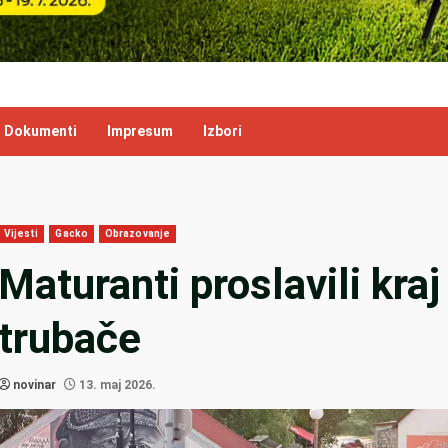
Dokumenti
Impresum
Izbori
Vijesti
Gacko
Obrazovanje
Maturanti proslavili kra
trubače
novinar
13. maj 2026.