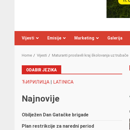
Vijesti
Emisije
Marketing
Galerija
Home
Vijesti
Maturanti proslavili kraj školovanja uz trubače
ODABIR JEZIKA
ЋИРИЛИЦА
|
LATINICA
Najnovije
Obilježen Dan Gatačke brigade
Plan restrikcije za naredni period