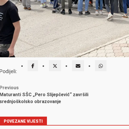
Podijeli:
Post
Previous
Maturanti SŠC „Pero Slijepčević“ završili
navigation
srednjoškolsko obrazovanje
POVEZANE VIJESTI