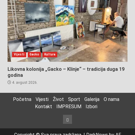
Vijesti
Gacko
Kultura
Likovna kolonija „Gacko – Klinje“ – tradicija duga 19
godina
4. avgust 2026.
Početna
Vijesti
Život
Sport
Galerija
O nama
Kontakt
IMPRESUM
Izbori
Izbori
Copyright © Sva prava zadržana.
|
DarkNews
by AF