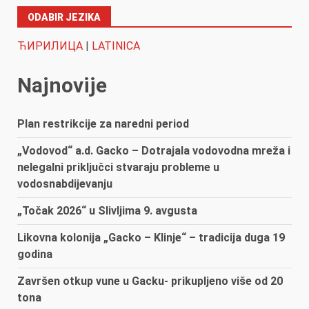
ODABIR JEZIKA
ЋИРИЛИЦА
|
LATINICA
Najnovije
Plan restrikcije za naredni period
„Vodovod“ a.d. Gacko – Dotrajala vodovodna mreža i
nelegalni priključci stvaraju probleme u
vodosnabdijevanju
„Točak 2026“ u Slivljima 9. avgusta
Likovna kolonija „Gacko – Klinje“ – tradicija duga 19
godina
Završen otkup vune u Gacku- prikupljeno više od 20
tona