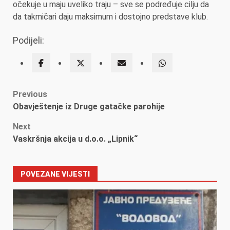
očekuje u maju uveliko traju – sve se podređuje cilju da
da takmičari daju maksimum i dostojno predstave klub.
Podijeli:
Post
Previous
Obavještenje iz Druge gatačke parohije
navigation
Next
Vaskršnja akcija u d.o.o. „Lipnik“
POVEZANE VIJESTI