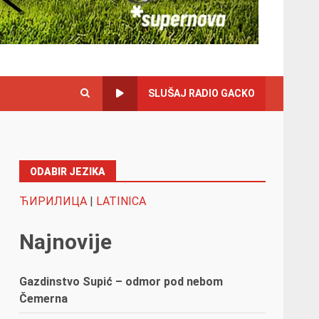
SLUŠAJ RADIO GACKO
ODABIR JEZIKA
ЋИРИЛИЦА
|
LATINICA
Najnovije
Gazdinstvo Supić – odmor pod nebom
Čemerna