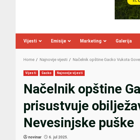
Vijesti
Emisije
Marketing
Galerija
Home
Najnovije vijesti
Načelnik opštine Gacko Vukota Goved
Vijesti
Gacko
Najnovije vijesti
Načelnik opštine G
prisustvuje obiljež
Nevesinjske puške
novinar
6. jul 2025.