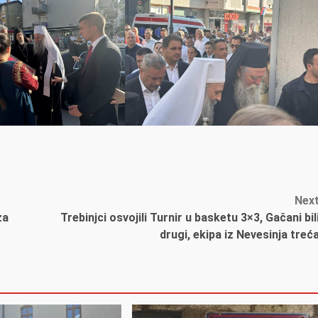
Nex
za
Trebinjci osvojili Turnir u basketu 3×3, Gačani bil
drugi, ekipa iz Nevesinja treć