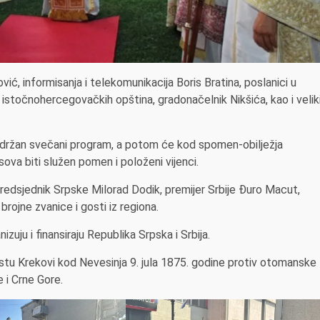
ković, informisanja i telekomunikacija Boris Bratina, poslanici u
i istočnohercegovačkih opština, gradonačelnik Nikšića, kao i velik
 održan svečani program, a potom će kod spomen-obilježja
ova biti služen pomen i položeni vijenci.
predsjednik Srpske Milorad Dodik, premijer Srbije Đuro Macut,
rojne zvanice i gosti iz regiona.
zuju i finansiraju Republika Srpska i Srbija.
stu Krekovi kod Nevesinja 9. jula 1875. godine protiv otomanske
e i Crne Gore.