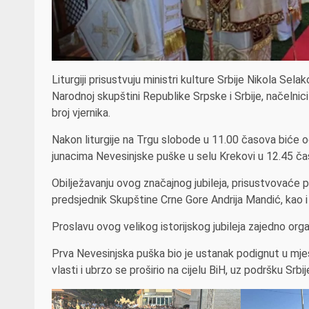
Liturgiji prisustvuju ministri kulture Srbije Nikola Sela
Narodnoj skupštini Republike Srpske i Srbije, načelnic
broj vjernika.
Nakon liturgije na Trgu slobode u 11.00 časova biće
junacima Nevesinjske puške u selu Krekovi u 12.45 čas
Obilježavanju ovog značajnog jubileja, prisustvovaće 
predsjednik Skupštine Crne Gore Andrija Mandić, kao i b
Proslavu ovog velikog istorijskog jubileja zajedno organi
Prva Nevesinjska puška bio je ustanak podignut u mje
vlasti i ubrzo se proširio na cijelu BiH, uz podršku Srbij