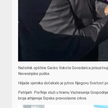
Načelnik opštine Gacko Vukota Govedarica prisustvuj
Nevesinjske puške.
Hiljade vjernika dočekalo je jutros Njegovu Svetost pat
Patrijarh Porfirije služi u hramu Vaznesenja Gospodnjeg
broja arhijereja Srpske pravoslavne crkve.