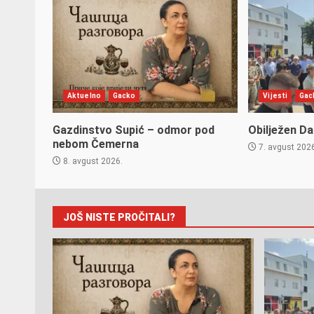
Aktuelno
Gacko
Vijesti
Gac
Gazdinstvo Supić – odmor pod
Obilježen D
nebom Čemerna
7. avgust 202
8. avgust 2026.
JOŠ NISTE PROČITALI?