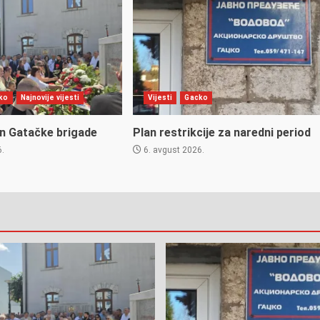
ko
Najnovije vijesti
Vijesti
Gacko
an Gatačke brigade
Plan restrikcije za naredni period
6.
6. avgust 2026.