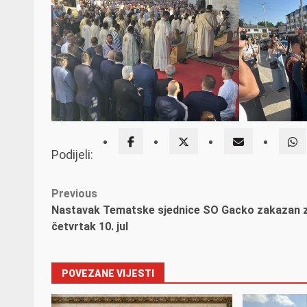
Podijeli:
Post
Previous
Nastavak Tematske sjednice SO Gacko zakazan 
navigation
četvrtak 10. jul
POVEZANE VIJESTI