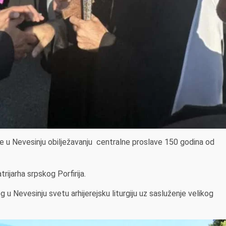
e u Nevesinju obilježavanju centralne proslave 150 godina od
rijarha srpskog Porfirija.
 u Nevesinju svetu arhijerejsku liturgiju uz sasluženje velikog