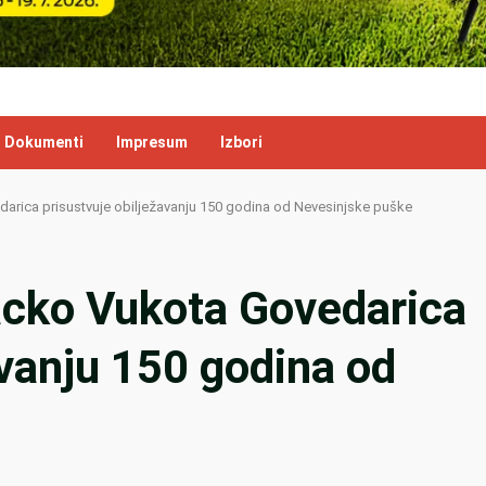
Dokumenti
Impresum
Izbori
arica prisustvuje obilježavanju 150 godina od Nevesinjske puške
acko Vukota Govedarica
avanju 150 godina od