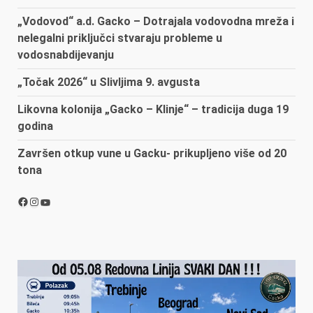
„Vodovod“ a.d. Gacko – Dotrajala vodovodna mreža i
nelegalni priključci stvaraju probleme u
vodosnabdijevanju
„Točak 2026“ u Slivljima 9. avgusta
Likovna kolonija „Gacko – Klinje“ – tradicija duga 19
godina
Završen otkup vune u Gacku- prikupljeno više od 20
tona
Facebook
Instagram
YouTube