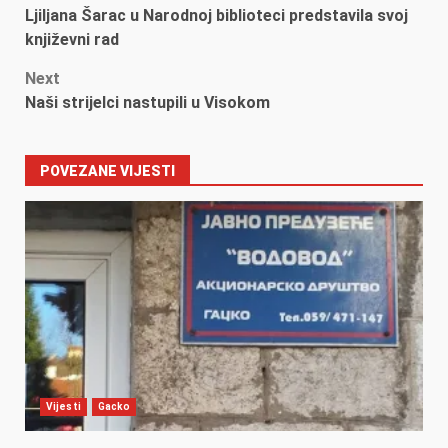
Ljiljana Šarac u Narodnoj biblioteci predstavila svoj
navigation
književni rad
Next
Naši strijelci nastupili u Visokom
POVEZANE VIJESTI
Vijesti
Gacko