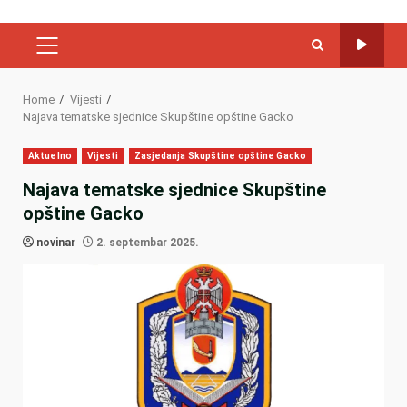
PRIMARY
MENU
Home
Vijesti
Najava tematske sjednice Skupštine opštine Gacko
Aktuelno
Vijesti
Zasjedanja Skupštine opštine Gacko
Najava tematske sjednice Skupštine
opštine Gacko
novinar
2. septembar 2025.