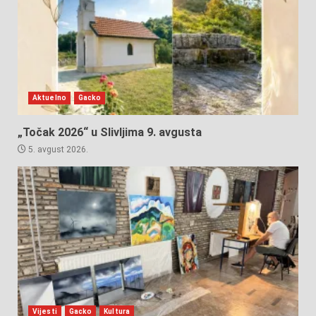
Aktuelno
Gacko
„Točak 2026“ u Slivljima 9. avgusta
5. avgust 2026.
Vijesti
Gacko
Kultura