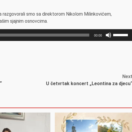
, a razgovorali smo sa direktorom Nikolom Milinkovićem,
ašim sjajnim osnovcima.
Користи
00:00
стрелиц
горе/
доле
за
повећа
или
Nex
смањив
“
U četvrtak koncert „Leontina za djecu
гласност