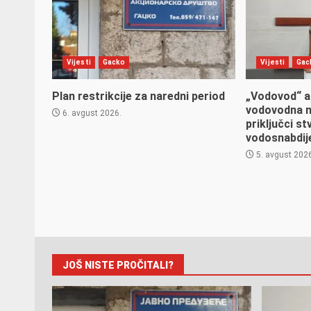
Vijesti
Gacko
Vijesti
Gac
Plan restrikcije za naredni period
„Vodovod“ a
vodovodna m
6. avgust 2026.
priključci s
vodosnabdij
5. avgust 202
JOŠ NISTE PROČITALI?