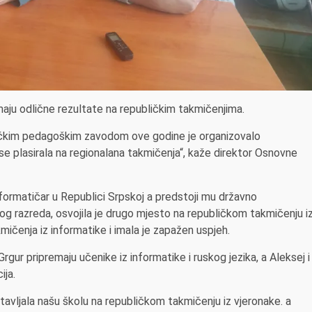
aju odlične rezultate na republičkim takmičenjima.
bličkim pedagoškim zavodom ove godine je organizovalo
se plasirala na regionalana takmičenja“, kaže direktor Osnovne
nformatičar u Republici Srpskoj a predstoji mu državno
og razreda, osvojila je drugo mjesto na republičkom takmičenju i
akmičenja iz informatike i imala je zapažen uspjeh.
ur pripremaju učenike iz informatike i ruskog jezika, a Aleksej i
ija.
tavljala našu školu na republičkom takmičenju iz vjeronake. a