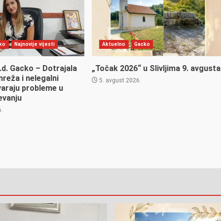
ko
Najnovije vijesti
Aktuelno
Gacko
.d. Gacko – Dotrajala
„Točak 2026“ u Slivljima 9. avgusta
reža i nelegalni
5. avgust 2026.
tvaraju probleme u
evanju
6.