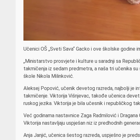
Učenici OŠ „Sveti Sava“ Gacko i ove školske godine im
„Ministarstvo prosvjete i kulture u saradnji sa Repu
takmičenja iz sedam predmetra, a naša tri učenika su 
škole Nikola Milinković.
Aleksej Popović, učenik devetog razreda, najbolji je i
takmičenje. Viktorija Višnjevac, takođe učenica devet
ruskog jezika. Viktorija je bila učesnik i republičkog t
Već godinama nastavnice Zaga Radmilović i Dragana Grg
Viktorija nastavljaju uspješan niz iz predhodnih generac
Anja Janjić, učenica šestog razreda, uspješno je preds