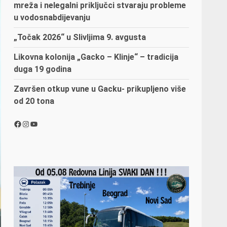
mreža i nelegalni priključci stvaraju probleme
u vodosnabdijevanju
„Točak 2026“ u Slivljima 9. avgusta
Likovna kolonija „Gacko – Klinje“ – tradicija
duga 19 godina
Završen otkup vune u Gacku- prikupljeno više
od 20 tona
Facebook
Instagram
YouTube