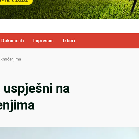
Dokumenti
Impresum
Izbori
takmičenjima
 uspješni na
enjima