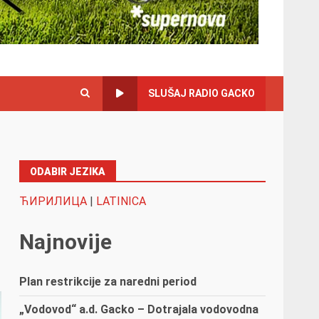
SLUŠAJ RADIO GACKO
ODABIR JEZIKA
ЋИРИЛИЦА
|
LATINICA
Najnovije
Plan restrikcije za naredni period
„Vodovod“ a.d. Gacko – Dotrajala vodovodna