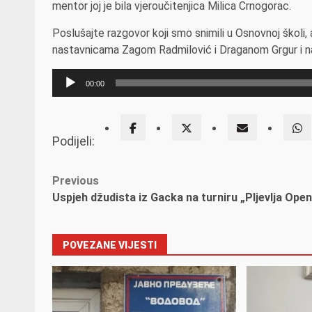
mentor joj je bila vjeroučitenjica Milica Crnogorac.
Poslušajte razgovor koji smo snimili u Osnovnoj školi
nastavnicama Zagom Radmilović i Draganom Grgur i n
Прегледач
00:00
звучних
записа
Podijeli:
Post
Previous
Uspjeh džudista iz Gacka na turniru „Pljevlja Open
navigation
POVEZANE VIJESTI