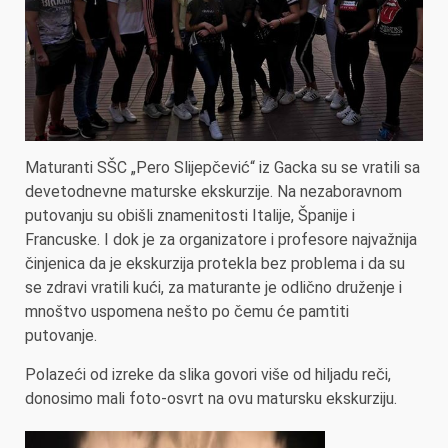
Maturanti SŠC „Pero Slijepčević“ iz Gacka su se vratili sa
devetodnevne maturske ekskurzije. Na nezaboravnom
putovanju su obišli znamenitosti Italije, Španije i
Francuske. I dok je za organizatore i profesore najvažnija
činjenica da je ekskurzija protekla bez problema i da su
se zdravi vratili kući, za maturante je odlično druženje i
mnoštvo uspomena nešto po čemu će pamtiti
putovanje.
Polazeći od izreke da slika govori više od hiljadu reči,
donosimo mali foto-osvrt na ovu matursku ekskurziju.