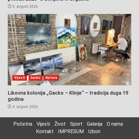
5. avgust 2026.
Vijesti
Gacko
Kultura
Likovna kolonija „Gacko – Klinje“ – tradicija duga 19
godina
4. avgust 2026.
Početna
Vijesti
Život
Sport
Galerija
O nama
Kontakt
IMPRESUM
Izbori