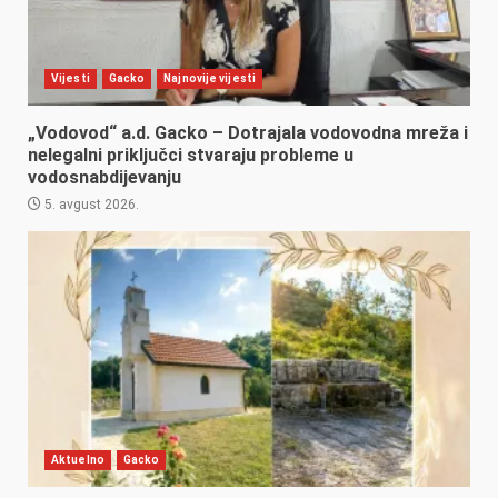
Vijesti
Gacko
Najnovije vijesti
„Vodovod“ a.d. Gacko – Dotrajala vodovodna mreža i
nelegalni priključci stvaraju probleme u
vodosnabdijevanju
5. avgust 2026.
Aktuelno
Gacko