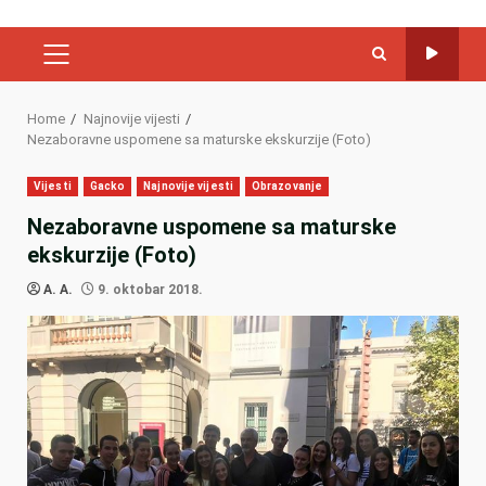
PRIMARY
MENU
Home
Najnovije vijesti
Nezaboravne uspomene sa maturske ekskurzije (Foto)
Vijesti
Gacko
Najnovije vijesti
Obrazovanje
Nezaboravne uspomene sa maturske
ekskurzije (Foto)
A. A.
9. oktobar 2018.