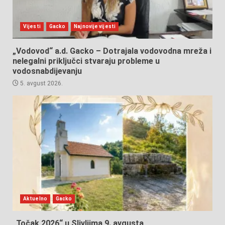
Vijesti
Gacko
Najnovije vijesti
„Vodovod“ a.d. Gacko – Dotrajala vodovodna mreža i
nelegalni priključci stvaraju probleme u
vodosnabdijevanju
5. avgust 2026.
Aktuelno
Gacko
„Točak 2026“ u Slivljima 9. avgusta