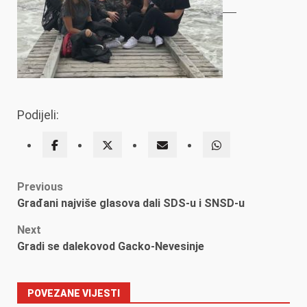
Podijeli:
Post
Previous
Građani najviše glasova dali SDS-u i SNSD-u
navigation
Next
Gradi se dalekovod Gacko-Nevesinje
POVEZANE VIJESTI