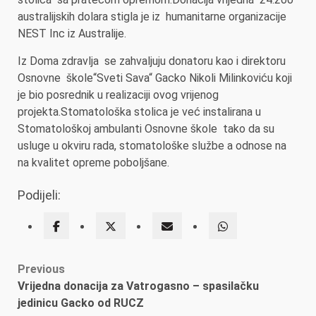
australijskih dolara stigla je iz humanitarne organizacije
NEST Inc iz Australije.
Iz Doma zdravlja se zahvaljuju donatoru kao i direktoru
Osnovne škole“Sveti Sava“ Gacko Nikoli Milinkoviću koji
je bio posrednik u realizaciji ovog vrijenog
projekta.Stomatološka stolica je već instalirana u
Stomatološkoj ambulanti Osnovne škole tako da su
usluge u okviru rada, stomatološke službe a odnose na
na kvalitet opreme poboljšane.
Podijeli:
Post
Previous
Vrijedna donacija za Vatrogasno – spasilačku
navigation
jedinicu Gacko od RUCZ