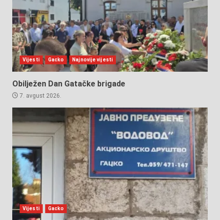
Vijesti
Gacko
Najnovije vijesti
Obilježen Dan Gatačke brigade
7. avgust 2026.
Vijesti
Gacko