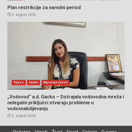
Plan restrikcije za naredni period
6. avgust 2026.
Vijesti
Gacko
Najnovije vijesti
„Vodovod“ a.d. Gacko – Dotrajala vodovodna mreža i
nelegalni priključci stvaraju probleme u
vodosnabdijevanju
5. avgust 2026.