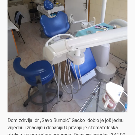
Dom zdrvlja dr „Savo Bumbić“ Gacko dobio je još jednu
vrijednu i značajnu donaciju.U pitanju je stomatološka
stolica sa pratećom opremom.Donacija vrijedna 24.200