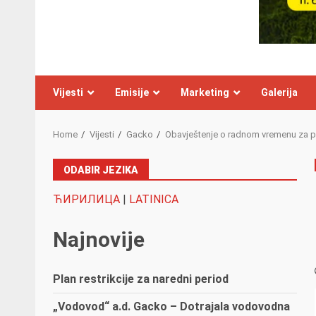
Vijesti
Emisije
Marketing
Galerija
Home
Vijesti
Gacko
Obavještenje o radnom vremenu za p
ODABIR JEZIKA
ЋИРИЛИЦА
|
LATINICA
Najnovije
Plan restrikcije za naredni period
„Vodovod“ a.d. Gacko – Dotrajala vodovodna