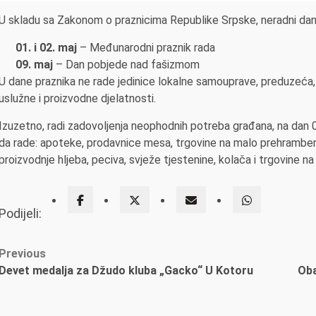
U skladu sa Zakonom o praznicima Republike Srpske, neradni dan
01. i 02. maj
– Međunarodni praznik rada
09. maj
– Dan pobjede nad fašizmom
U dane praznika ne rade jedinice lokalne samouprave, preduzeća, u
uslužne i proizvodne djelatnosti.
Izuzetno, radi zadovoljenja neophodnih potreba građana, na dan 
da rade: apoteke, prodavnice mesa, trgovine na malo prehrambeno
proizvodnje hljeba, peciva, svježe tjestenine, kolača i trgovine
Podijeli:
Post
Previous
Devet medalja za Džudo kluba „Gacko“ U Kotoru
Oba
navigation