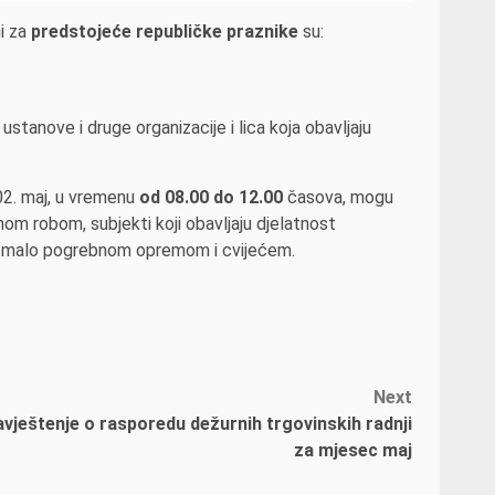
i za
predstojeće republičke praznike
su:
stanove i druge organizacije i lica koja obavljaju
02. maj, u vremenu
od 08.00 do 12.00
časova, mogu
m robom, subjekti koji obavljaju djelatnost
 na malo pogrebnom opremom i cvijećem.
Next
vještenje o rasporedu dežurnih trgovinskih radnji
za mjesec maj