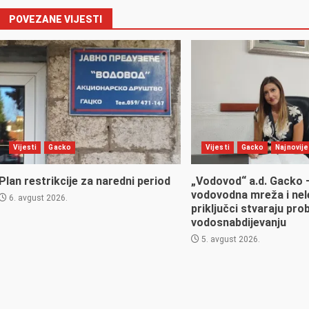
POVEZANE VIJESTI
Vijesti
Gacko
Vijesti
Gacko
Najnovije 
Plan restrikcije za naredni period
„Vodovod“ a.d. Gacko 
vodovodna mreža i nel
6. avgust 2026.
priključci stvaraju pro
vodosnabdijevanju
5. avgust 2026.