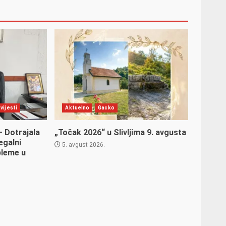
vijesti
Aktuelno
Gacko
– Dotrajala
„Točak 2026“ u Slivljima 9. avgusta
egalni
5. avgust 2026.
bleme u