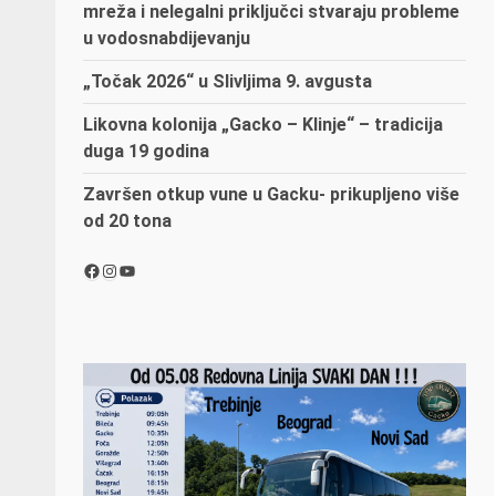
mreža i nelegalni priključci stvaraju probleme
u vodosnabdijevanju
„Točak 2026“ u Slivljima 9. avgusta
Likovna kolonija „Gacko – Klinje“ – tradicija
duga 19 godina
Završen otkup vune u Gacku- prikupljeno više
od 20 tona
Facebook
Instagram
YouTube