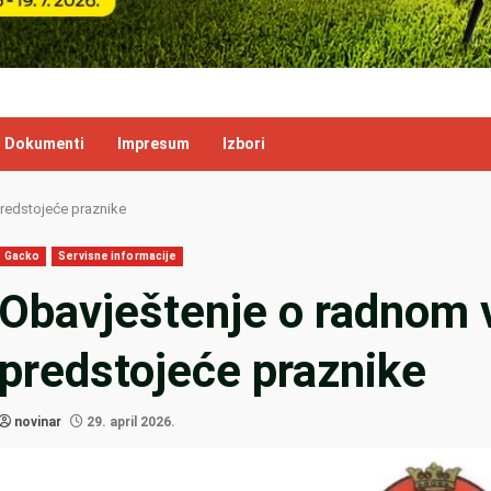
Dokumenti
Impresum
Izbori
redstojeće praznike
Gacko
Servisne informacije
Obavještenje o radnom
predstojeće praznike
novinar
29. april 2026.