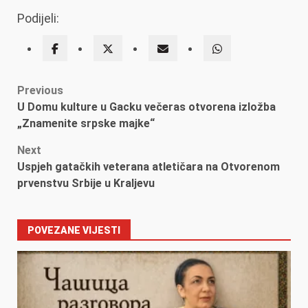
Podijeli:
Post
Previous
U Domu kulture u Gacku večeras otvorena izložba
navigation
„Znamenite srpske majke“
Next
Uspjeh gatačkih veterana atletičara na Otvorenom
prvenstvu Srbije u Kraljevu
POVEZANE VIJESTI