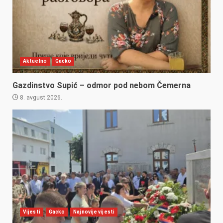
Aktuelno
Gacko
Gazdinstvo Supić – odmor pod nebom Čemerna
8. avgust 2026.
Vijesti
Gacko
Najnovije vijesti