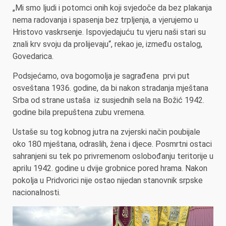
„Mi smo ljudi i potomci onih koji svjedoče da bez plakanja
nema radovanja i spasenja bez trpljenja, a vjerujemo u
Hristovo vaskrsenje. Ispovjedajuću tu vjeru naši stari su
znali krv svoju da prolijevaju“, rekao je, između ostalog,
Govedarica.
Podsjećamo, ova bogomolja je sagrađena prvi put
osveštana 1936. godine, da bi nakon stradanja mještana
Srba od strane ustaša iz susjednih sela na Božić 1942.
godine bila prepuštena zubu vremena.
Ustaše su tog kobnog jutra na zvjerski način poubijale
oko 180 mještana, odraslih, žena i djece. Posmrtni ostaci
sahranjeni su tek po privremenom oslobođanju teritorije u
aprilu 1942. godine u dvije grobnice pored hrama. Nakon
pokolja u Pridvorici nije ostao nijedan stanovnik srpske
nacionalnosti.