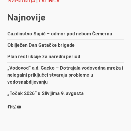
ЋИРИЛИЦА
|
LATINICA
Najnovije
Gazdinstvo Supić – odmor pod nebom Čemerna
Obilježen Dan Gatačke brigade
Plan restrikcije za naredni period
„Vodovod“ a.d. Gacko – Dotrajala vodovodna mreža i
nelegalni priključci stvaraju probleme u
vodosnabdijevanju
„Točak 2026“ u Slivljima 9. avgusta
Facebook
Instagram
YouTube