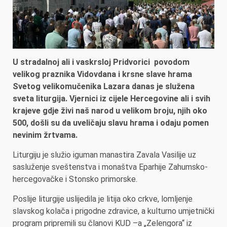
U stradalnoj ali i vaskrsloj Pridvorici povodom
velikog praznika Vidovdana i krsne slave hrama
Svetog velikomučenika Lazara danas je služena
sveta liturgija. Vjernici iz cijele Hercegovine ali i svih
krajeve gdje živi naš narod u velikom broju, njih oko
500, došli su da uveličaju slavu hrama i odaju pomen
nevinim žrtvama.
Liturgiju je služio iguman manastira Zavala Vasilije uz
sasluženje sveštenstva i monaštva Eparhije Zahumsko-
hercegovačke i Stonsko primorske.
Poslije liturgije uslijedila je litija oko crkve, lomljenje
slavskog kolača i prigodne zdravice, a kulturno umjetnički
program pripremili su članovi KUD –a „Zelengora“ iz