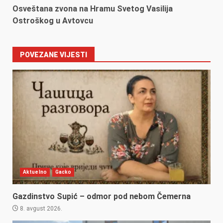
Osveštana zvona na Hramu Svetog Vasilija
Ostroškog u Avtovcu
POVEZANE VIJESTI
Aktuelno
Gacko
Gazdinstvo Supić – odmor pod nebom Čemerna
8. avgust 2026.