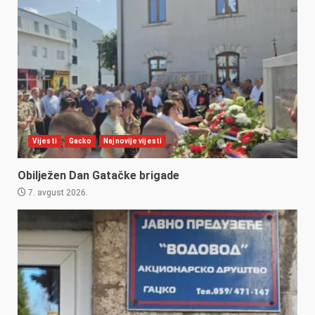
Vijesti
Gacko
Najnovije vijesti
Obilježen Dan Gatačke brigade
7. avgust 2026.