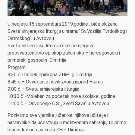
U nedjelju 15.septembara 2019.godine , biće služena
Sveta arhijerejska liturgija u hramu“ Sv.Vasilija Tvrdoškog i
Ostroškog“ u Avtovcu.
Svetu arhijerejsku liturgiju služiće njegovo
preosveštenstvo episkop zahumsko – hercegovački i
primorski gospodin Dimitrije.
Program:
8:30 č -Doček episkopa ZHiP g.Dimitrija
8:45 č – Osvećenje novih zvona ispred Hrama
9:00 č – Sveta arhijerejska liturgija
10:30 č -Moleban za početak nove školske godine
11:00 č – Osvećenje O.Š. „Sveti Sava“ u Avtovcu
Pozivamo sve vjernike ,učenike, njihove učitelje i
nastavnike da učestvuju u molitvenom sabranju, te prime
blagoslov od episkopa ZHiP Dimitrija.