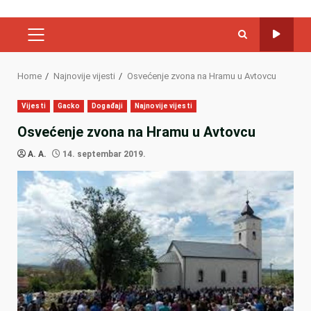
PRIMARY
MENU
Home
Najnovije vijesti
Osvećenje zvona na Hramu u Avtovcu
Vijesti
Gacko
Događaji
Najnovije vijesti
Osvećenje zvona na Hramu u Avtovcu
A. A.
14. septembar 2019.