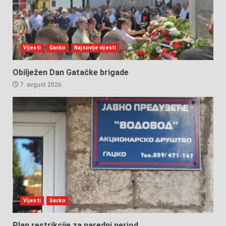
Vijesti
Gacko
Najnovije vijesti
Obilježen Dan Gatačke brigade
7. avgust 2026.
Vijesti
Gacko
Plan restrikcije za naredni period