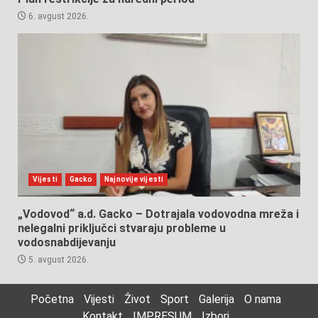
6. avgust 2026.
Vijesti
Gacko
Najnovije vijesti
„Vodovod“ a.d. Gacko – Dotrajala vodovodna mreža i
nelegalni priključci stvaraju probleme u
vodosnabdijevanju
5. avgust 2026.
Početna
Vijesti
Život
Sport
Galerija
O nama
Kontakt
IMPRESUM
Izbori