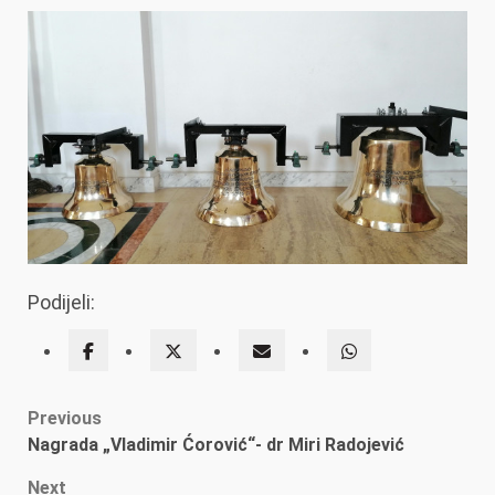
Podijeli:
Post
Previous
Nagrada „Vladimir Ćorović“- dr Miri Radojević
navigation
Next