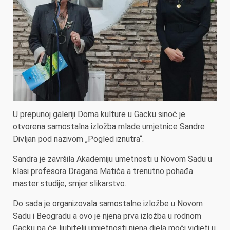
U prepunoj galeriji Doma kulture u Gacku sinoć je
otvorena samostalna izložba mlade umjetnice Sandre
Divljan pod nazivom „Pogled iznutra“.
Sandra je završila Akademiju umetnosti u Novom Sadu u
klasi profesora Dragana Matića a trenutno pohađa
master studije, smjer slikarstvo.
Do sada je organizovala samostalne izložbe u Novom
Sadu i Beogradu a ovo je njena prva izložba u rodnom
Gacku pa će ljubitelji umjetnosti njena djela moći vidjeti u