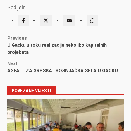
Podijeli:
Post
Previous
U Gacku u toku realizacija nekoliko kapitalnih
navigation
projekata
Next
ASFALT ZA SRPSKA I BOŠNJAČKA SELA U GACKU
POVEZANE VIJESTI