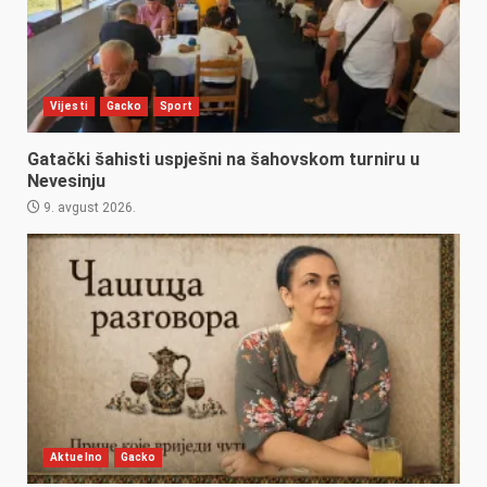
Vijesti
Gacko
Sport
Gatački šahisti uspješni na šahovskom turniru u
Nevesinju
9. avgust 2026.
Aktuelno
Gacko