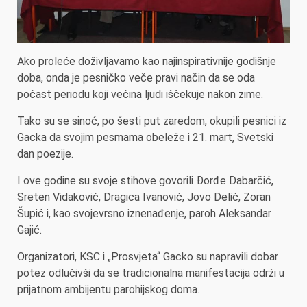
Ako proleće doživljavamo kao najinspirativnije godišnje
doba, onda je pesničko veče pravi način da se oda
počast periodu koji većina ljudi iščekuje nakon zime.
Tako su se sinoć, po šesti put zaredom, okupili pesnici iz
Gacka da svojim pesmama obeleže i 21. mart, Svetski
dan poezije.
I ove godine su svoje stihove govorili Đorđe Dabarčić,
Sreten Vidaković, Dragica Ivanović, Jovo Delić, Zoran
Šupić i, kao svojevrsno iznenađenje, paroh Aleksandar
Gajić.
Organizatori, KSC i „Prosvjeta“ Gacko su napravili dobar
potez odlučivši da se tradicionalna manifestacija održi u
prijatnom ambijentu parohijskog doma.