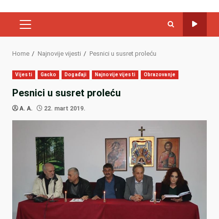
PRIMARY
MENU
Home
Najnovije vijesti
Pesnici u susret proleću
Vijesti
Gacko
Događaji
Najnovije vijesti
Obrazovanje
Pesnici u susret proleću
A. A.
22. mart 2019.