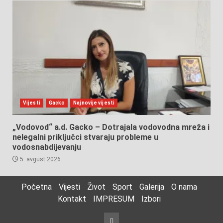
Vijesti
Gacko
Najnovije vijesti
„Vodovod“ a.d. Gacko – Dotrajala vodovodna mreža i
nelegalni priključci stvaraju probleme u
vodosnabdijevanju
5. avgust 2026.
Početna
Vijesti
Život
Sport
Galerija
O nama
Kontakt
IMPRESUM
Izbori
Izbori