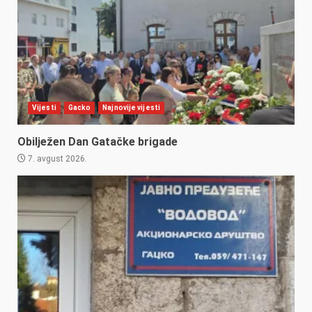
Vijesti
Gacko
Najnovije vijesti
Obilježen Dan Gatačke brigade
7. avgust 2026.