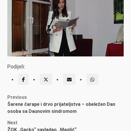
Podijeli:
Post
Previous
Šarene čarape i drvo prijateljstva – obeležen Dan
navigation
osoba sa Daunovim sindromom
Next
ŽOK „Gacko“ savladao „Maglić“