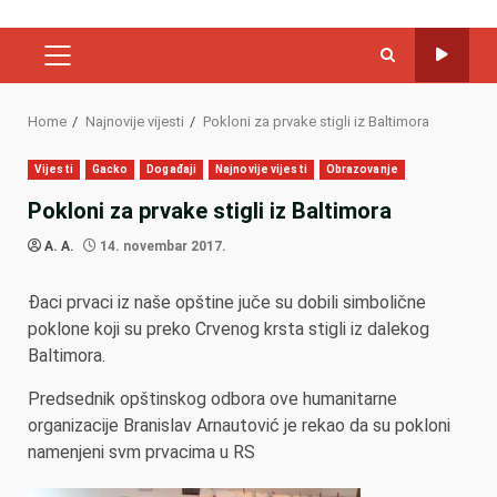
PRIMARY
MENU
Home
Najnovije vijesti
Pokloni za prvake stigli iz Baltimora
Vijesti
Gacko
Događaji
Najnovije vijesti
Obrazovanje
Pokloni za prvake stigli iz Baltimora
A. A.
14. novembar 2017.
Đaci prvaci iz naše opštine juče su dobili simbolične
poklone koji su preko Crvenog krsta stigli iz dalekog
Baltimora.
Predsednik opštinskog odbora ove humanitarne
organizacije Branislav Arnautović je rekao da su pokloni
namenjeni svm prvacima u RS