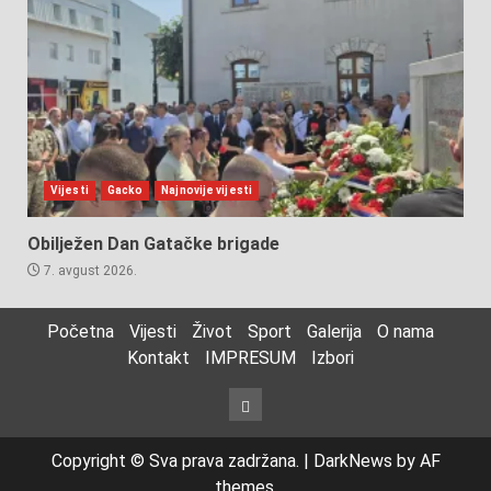
Vijesti
Gacko
Najnovije vijesti
Obilježen Dan Gatačke brigade
7. avgust 2026.
Početna
Vijesti
Život
Sport
Galerija
O nama
Kontakt
IMPRESUM
Izbori
Izbori
Copyright © Sva prava zadržana.
|
DarkNews
by AF
themes.