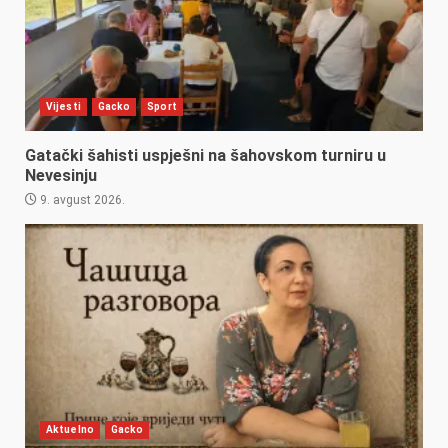
Vijesti
Gacko
Sport
Gatački šahisti uspješni na šahovskom turniru u
Nevesinju
9. avgust 2026.
Aktuelno
Gacko