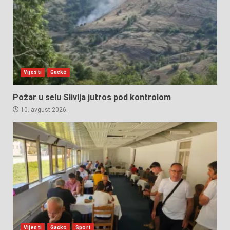
Vijesti
Gacko
Požar u selu Slivlja jutros pod kontrolom
10. avgust 2026.
Vijesti
Gacko
Sport