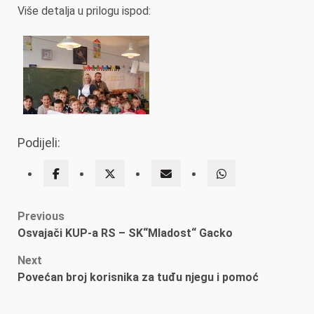
Više detalja u prilogu ispod:
Podijeli:
Post
Previous
Osvajači KUP-a RS – SK“Mladost“ Gacko
navigation
Next
Povećan broj korisnika za tuđu njegu i pomoć