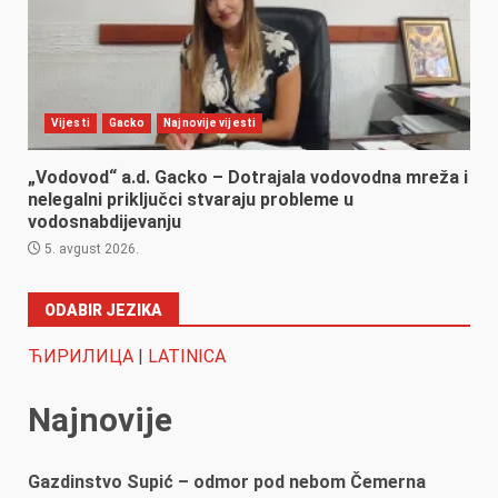
Vijesti
Gacko
Najnovije vijesti
„Vodovod“ a.d. Gacko – Dotrajala vodovodna mreža i
nelegalni priključci stvaraju probleme u
vodosnabdijevanju
5. avgust 2026.
ODABIR JEZIKA
ЋИРИЛИЦА
|
LATINICA
Najnovije
Gazdinstvo Supić – odmor pod nebom Čemerna