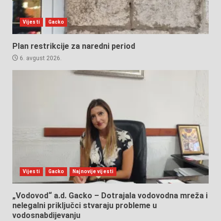
Vijesti
Gacko
Plan restrikcije za naredni period
6. avgust 2026.
Vijesti
Gacko
Najnovije vijesti
„Vodovod“ a.d. Gacko – Dotrajala vodovodna mreža i
nelegalni priključci stvaraju probleme u
vodosnabdijevanju