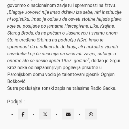
govorimo o nacionalnom zavjetu i spremnosti na žrtvu.
„Blagoje Jovović nije imao državu iza sebe, niti institucije
ni logistiku, imao je odluku da osveti stotine hiljada glava
koje su posijane po jamama Hercegivine, Like, Krajine,
Starog Broda, da ne pričam o Jasenovcu i svemu onom
što je urađeno Srbima na području NDH. Imao je
spremnost da u odluci ide do kraja, ali i nekoliko vjernih
saradnika koji će decenijama sačuvati zavjet, ćutanje o
onome što se desilo aprila 1957. godine“,
dodao je Grgur.
Kroz neka od najzanimljivijih poglavlja prisutne u
Parohijskom domu vodio je talentovani pjesnik Ognjen
Bošković.
Sutra poslušajte tonski zapis na talasima Radio Gacka.
Podijeli: