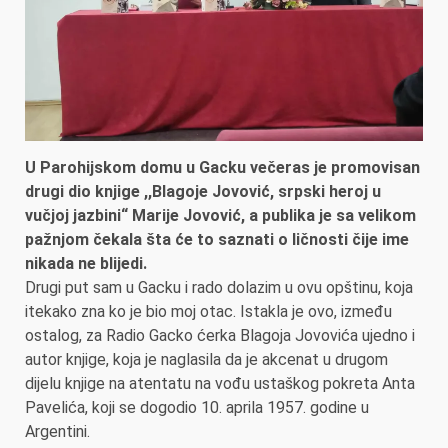
U Parohijskom domu u Gacku večeras je promovisan
drugi dio knjige ,,Blagoje Jovović, srpski heroj u
vučjoj jazbini“ Marije Jovović, a publika je sa velikom
pažnjom čekala šta će to saznati o ličnosti čije ime
nikada ne blijedi.
Drugi put sam u Gacku i rado dolazim u ovu opštinu, koja
itekako zna ko je bio moj otac. Istakla je ovo, između
ostalog, za Radio Gacko ćerka Blagoja Jovovića ujedno i
autor knjige, koja je naglasila da je akcenat u drugom
dijelu knjige na atentatu na vođu ustaškog pokreta Anta
Pavelića, koji se dogodio 10. aprila 1957. godine u
Argentini.