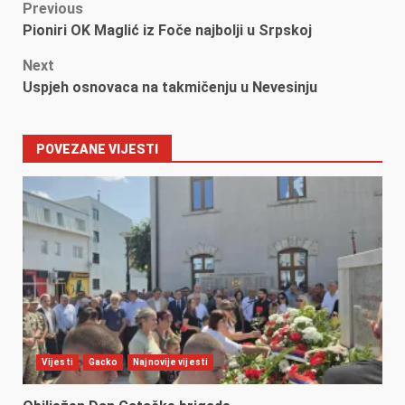
Post
Previous
Pioniri OK Maglić iz Foče najbolji u Srpskoj
navigation
Next
Uspjeh osnovaca na takmičenju u Nevesinju
POVEZANE VIJESTI
Vijesti
Gacko
Najnovije vijesti