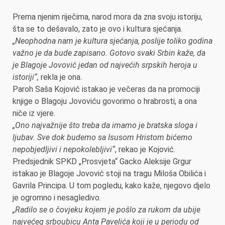
Prema njenim riječima, narod mora da zna svoju istoriju,
šta se to dešavalo, zato je ovo i kultura sjećanja.
„Neophodna nam je kultura sjećanja, poslije toliko godina
važno je da bude zapisano. Gotovo svaki Srbin kaže, da
je Blagoje Jovović jedan od najvećih srpskih heroja u
istoriji“,
rekla je ona.
Paroh Saša Kojović istakao je večeras da na promociji
knjige o Blagoju Jovoviću govorimo o hrabrosti, a ona
niče iz vjere.
„Ono najvažnije što treba da imamo je bratska sloga i
ljubav. Sve dok budemo sa Isusom Hristom bićemo
nepobjedljivi i nepokolebljivi“
, rekao je Kojović.
Predsjednik SPKD „Prosvjeta“ Gacko Aleksije Grgur
istakao je Blagoje Jovović stoji na tragu Miloša Obilića i
Gavrila Principa. U tom pogledu, kako kaže, njegovo djelo
je ogromno i nesagledivo.
„Radilo se o čovjeku kojem je pošlo za rukom da ubije
najvećeg srboubicu Anta Pavelića koji je u periodu od