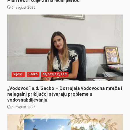
Plan restrikcije za naredni period
6. avgust 2026.
Vijesti
Gacko
Najnovije vijesti
„Vodovod“ a.d. Gacko – Dotrajala vodovodna mreža i
nelegalni priključci stvaraju probleme u
vodosnabdijevanju
5. avgust 2026.