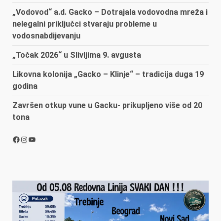
„Vodovod“ a.d. Gacko – Dotrajala vodovodna mreža i
nelegalni priključci stvaraju probleme u
vodosnabdijevanju
„Točak 2026“ u Slivljima 9. avgusta
Likovna kolonija „Gacko – Klinje“ – tradicija duga 19
godina
Završen otkup vune u Gacku- prikupljeno više od 20
tona
Facebook
Instagram
YouTube