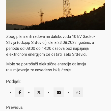
Zbog planiranih radova na dalekovodu 10 kV Gacko-
Slivlja (odcjep Srđevići), dana 23.08.2023. godine, u
periodu od 08:00 do 14:30 časova bez napajanja
električnom energijom će ostati selo Srđevići.
Mole se potrošači električne energije da imaju
razumijevanje za navedeno isključenje.
Podijeli:
Post
Previous