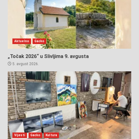
Aktuelno
Gacko
„Točak 2026“ u Slivljima 9. avgusta
5. avgust 2026.
Vijesti
Gacko
Kultura