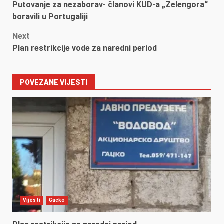
Putovanje za nezaborav- članovi KUD-a „Zelengora“
navigation
boravili u Portugaliji
Next
Plan restrikcije vode za naredni period
POVEZANE VIJESTI
Vijesti
Gacko