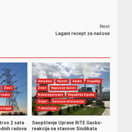
Next
Lagani recept za naćose
Aktuelno
Vijesti
Gacko
Događaji
Život
Život
Najnovije vijesti
risano
Nekategorisano
Republika Srpska
Svijet
Servisne informacije
ologija
Tehnologija
tros 2 sata
Saopštenje Uprave RiTE Gacko-
rednih radova
reakcija na stavove Sindikata