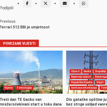
Podijeli:
Post
Previous
Ferrari 512 BBi je umjetnost
navigation
POVEZANE VIJESTI
Vijesti
Gacko
Događaji
Najnovije vijesti
Nekatego
Republika Srpska
Svijet
Vijesti
Tehnologija
Servisne informacije
Tehn
Treći dan TE Gacko van
Dio gatačke opštine ju
mreže/očekivani start u toku dana
bez struje uslijed van