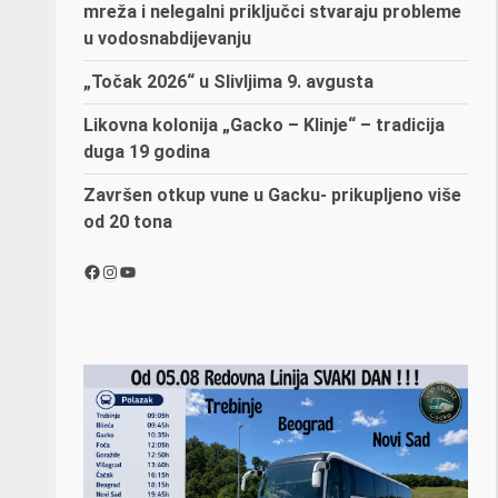
mreža i nelegalni priključci stvaraju probleme
u vodosnabdijevanju
„Točak 2026“ u Slivljima 9. avgusta
Likovna kolonija „Gacko – Klinje“ – tradicija
duga 19 godina
Završen otkup vune u Gacku- prikupljeno više
od 20 tona
Facebook
Instagram
YouTube