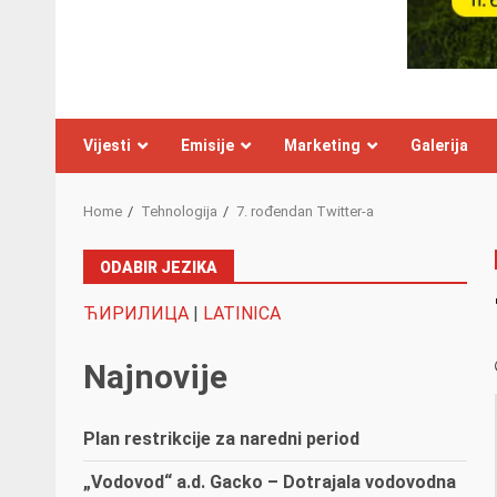
Vijesti
Emisije
Marketing
Galerija
Home
Tehnologija
7. rođendan Twitter-a
ODABIR JEZIKA
ЋИРИЛИЦА
|
LATINICA
Najnovije
Plan restrikcije za naredni period
„Vodovod“ a.d. Gacko – Dotrajala vodovodna