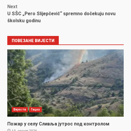
navigation
Next
U SŠC „Pero Slijepčević“ spremno dočekuju novu
školsku godinu
ПОВЕЗАНЕ ВИЈЕСТИ
Вијести
Гацко
Пожар у селу Сливља јутрос под контролом
10. август 2026.