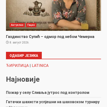
Актуелно
Гацко
Газдинство Супић – одмор под небом Чемерна
8. август 2026.
ОДАБИР ЈЕЗИКА
ЋИРИЛИЦА
|
LATINICA
Најновије
Пожар у селу Сливља јутрос под контролом
Гатачки шахисти успјешни на шаховском турниру