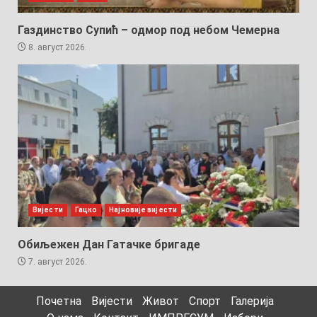
Газдинство Супић – одмор под небом Чемерна
8. август 2026.
Вијести
Гацко
Најновије вијести
Обиљежен Дан Гатачке бригаде
7. август 2026.
Почетна
Вијести
Живот
Спорт
Галерија