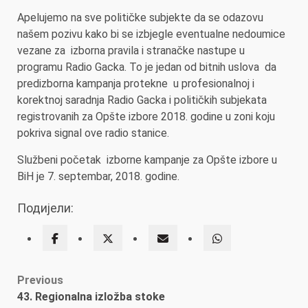
Apelujemo na sve političke subjekte da se odazovu
našem pozivu kako bi se izbjegle eventualne nedoumice
vezane za izborna pravila i stranačke nastupe u
programu Radio Gacka. To je jedan od bitnih uslova da
predizborna kampanja protekne u profesionalnoj i
korektnoj saradnja Radio Gacka i političkih subjekata
registrovanih za Opšte izbore 2018. godine u zoni koju
pokriva signal ove radio stanice.
Službeni početak izborne kampanje za Opšte izbore u
BiH je 7. septembar, 2018. godine.
Подијели:
Post
Previous
43. Regionalna izložba stoke