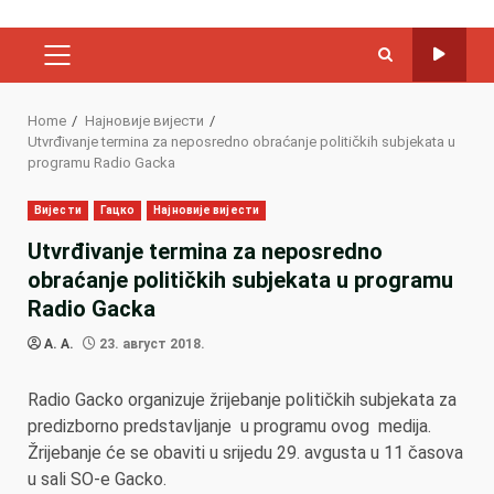
PRIMARY
MENU
Home
Најновије вијести
Utvrđivanje termina za neposredno obraćanje političkih subjekata u
programu Radio Gacka
Вијести
Гацко
Најновије вијести
Utvrđivanje termina za neposredno
obraćanje političkih subjekata u programu
Radio Gacka
A. A.
23. август 2018.
Radio Gacko organizuje žrijebanje političkih subjekata za
predizborno predstavljanje u programu ovog medija.
Žrijebanje će se obaviti u srijedu 29. avgusta u 11 časova
u sali SO-e Gacko.