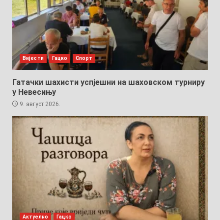
Вијести
Гацко
Спорт
Гатачки шахисти успјешни на шаховском турниру
у Невесињу
9. август 2026.
Актуелно
Гацко