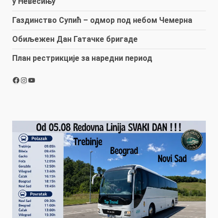
у Невесињу
Газдинство Супић – одмор под небом Чемерна
Обиљежен Дан Гатачке бригаде
План рестрикције за наредни период
Facebook
Instagram
YouTube