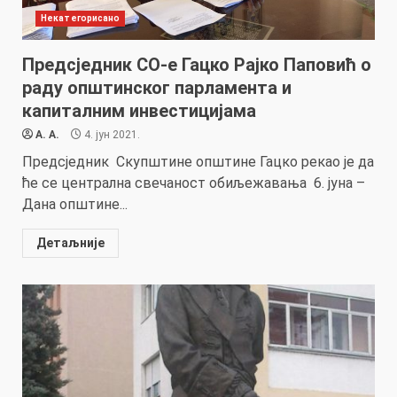
Некатегорисано
Предсједник СО-е Гацко Рајко Паповић о
раду општинског парламента и
капиталним инвестицијама
A. A.
4. јун 2021.
Предсједник Скупштине општине Гацко рекао је да
ће се централна свечаност обиљежавања 6. јуна –
Дана општине...
Детаљније