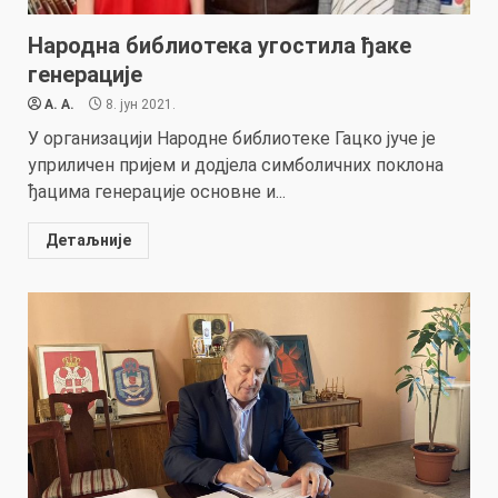
Народна библиотека угостила ђаке
генерације
A. A.
8. јун 2021.
У организацији Народне библиотеке Гацко јуче је
уприличен пријем и додјела симболичних поклона
ђацима генерације основне и...
Детаљније