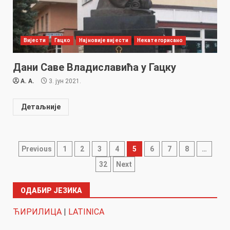
Вијести
Гацко
Најновије вијести
Некатегорисано
Дани Саве Владиславића у Гацку
A. A.
3. јун 2021.
Детаљније
Пагинација
Previous
1
2
3
4
5
6
7
8
…
32
Next
чланака
ОДАБИР ЈЕЗИКА
ЋИРИЛИЦА
|
LATINICA