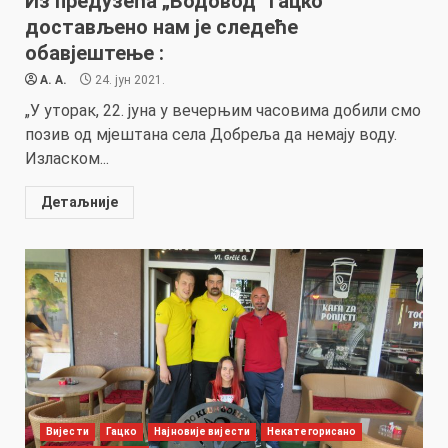
Из предузећа „Водовод“ Гацко
достављено нам је следеће
обавјештење :
A. A.
24. јун 2021.
„У уторак, 22. јуна у вечерњим часовима добили смо
позив од мјештана села Добреља да немају воду.
Изласком...
Детаљније
Вијести
Гацко
Најновије вијести
Некатегорисано