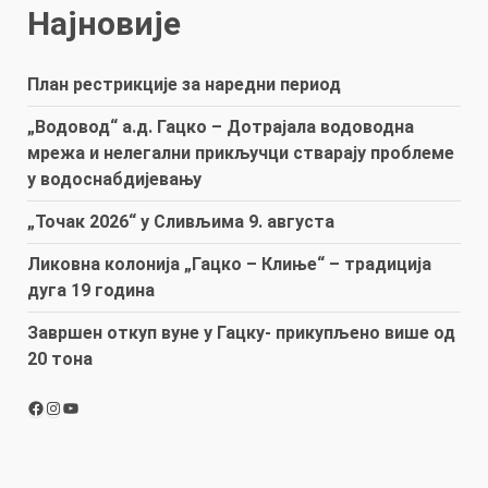
Најновије
План рестрикције за наредни период
„Водовод“ а.д. Гацко – Дотрајала водоводна
мрежа и нелегални прикључци стварају проблеме
у водоснабдијевању
„Точак 2026“ у Сливљима 9. августа
Ликовна колонија „Гацко – Клиње“ – традиција
дуга 19 година
Завршен откуп вуне у Гацку- прикупљено више од
20 тона
Facebook
Instagram
YouTube