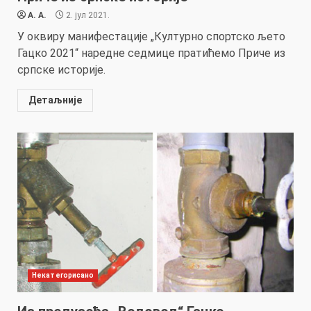
A. A.
2. јул 2021.
У оквиру манифестације „Културно спортско љето
Гацко 2021“ наредне седмице пратићемо Приче из
српске историје.
Детаљније
Некатегорисано