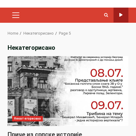
PRIMARY
MENU
Home
Некатегорисано
Page 5
Некатегорисано
Некатегорисано
Приче из српске историје