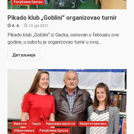
Република Српска
Pikado klub „Goblini“ organizovao turnir
A. A.
14. јун 2021.
Pikado klub „Goblini“ iz Gacka, osnovan u februaru ove
godine, u subotu je organizovao turnir u ovoj...
Детаљније
Вијести
Гацко
Најновије вијести
Некатегорисано
Образовање
Република Српска