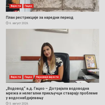
Вијести
Гацко
План рестрикције за наредни период
6. август 2026.
Вијести
Гацко
Најновије вијести
„Водовод“ а.д. Гацко – Дотрајала водоводна
мрежа и нелегални прикључци стварају проблеме
у водоснабдијевању
5. август 2026.