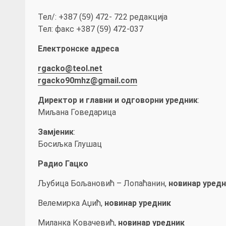
Тел/: +387 (59) 472- 722 редакција
Тел: факс +387 (59) 472-037
Електронске адресa
rgacko@teol.net
rgacko90mhz@gmail.com
Директор и главни и одговорни уредник
:
Миљана Говедарица
Замјеник
:
Босиљка Глушац
Радио
Гацко
Љубица Бољановић – Лопаћанин,
новинар уредн
Велемирка Аџић,
новинар уредник
Миланка Ковачевић,
новинар уредник