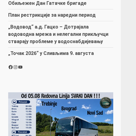
Обиљежен Дан Гатачке бригаде
План рестрикције за наредни период
„Водовод“ а.д. Гацко – Дотрајала
водоводна мрежа и нелегални прикључци
стварају проблеме у водоснабдијевању
„Точак 2026“ у Сливљима 9. августа
Facebook
Instagram
YouTube