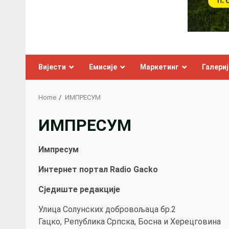
Вијести
Емисије
Маркетинг
Галериј
Home
ИМПРЕСУМ
ИМПРЕСУМ
Импресум
Интернет портал
Radio Gack
о
Сједиште редакције
Улица Солунских добровољаца бр.2
Гацко, Република Српска, Босна и Херецговина