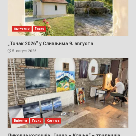
Актуелно
Гацко
„Точак 2026“ у Сливљима 9. августа
5. август 2026.
Вијести
Гацко
Култура
Ликовна колонија „Гацко – Клиње“ – традиција