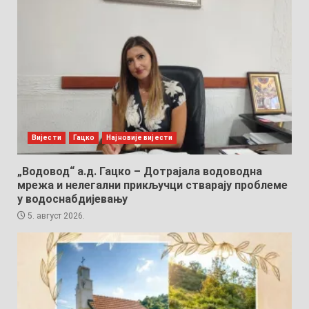
Вијести
Гацко
Најновије вијести
„Водовод“ а.д. Гацко – Дотрајала водоводна
мрежа и нелегални прикључци стварају проблеме
у водоснабдијевању
5. август 2026.