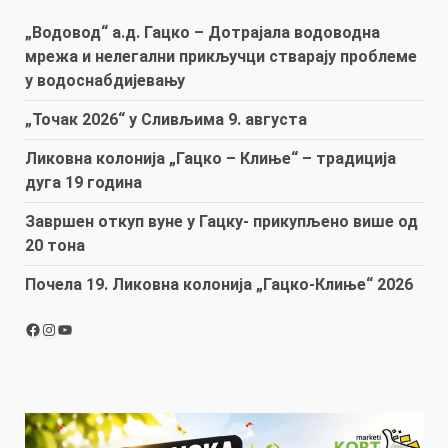
„Водовод“ а.д. Гацко – Дотрајала водоводна
мрежа и нелегални прикључци стварају проблеме
у водоснабдијевању
„Точак 2026“ у Сливљима 9. августа
Ликовна колонија „Гацко – Клиње“ – традиција
дуга 19 година
Завршен откуп вуне у Гацку- прикупљено више од
20 тона
Почела 19. Ликовна колонија „Гацко-Клиње“ 2026
Facebook
Instagram
YouTube