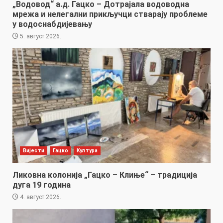
„Водовод“ а.д. Гацко – Дотрајала водоводна
мрежа и нелегални прикључци стварају проблеме
у водоснабдијевању
5. август 2026.
Вијести
Гацко
Култура
Ликовна колонија „Гацко – Клиње“ – традиција
дуга 19 година
4. август 2026.