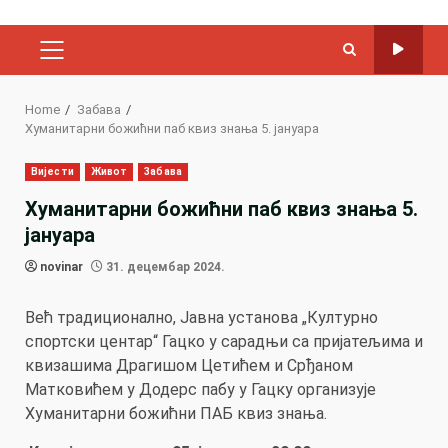
PRIMARY
MENU
Home
Забава
Хуманитарни божићни паб квиз знања 5. јануара
Вијести
Живот
Забава
Хуманитарни божићни паб квиз знања 5.
јануара
novinar
31. децембар 2024.
Већ традиционално, Јавна установа „Културно
спортски центар“ Гацко у сарадњи са пријатељима и
квизашима Драгишом Цетићем и Срђаном
Матковићем у Додерс пабу у Гацку организује
Хуманитарни божићни ПАБ квиз знања.