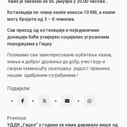
Квиз је заказан за 05. јануара у 20.00 часова .
Котизација по члану екипе износи 10 КМ, а екипе
могу бројати од 3 – 6 чланова.
Сав приход од котизација и појединачних
донација биће усмјерен социјално угроженим
породицама у Гацку.
Позивамо све заинтересоване љубитеље квиза,
знања и доброг дружења да дођу, учествују и
својом хуманошћу уљепшаљу радост празника
нашим одабраним суграђанима !
Подијели:
Post
Previous
УДДК „Гацко“ у години за нама даривало више од