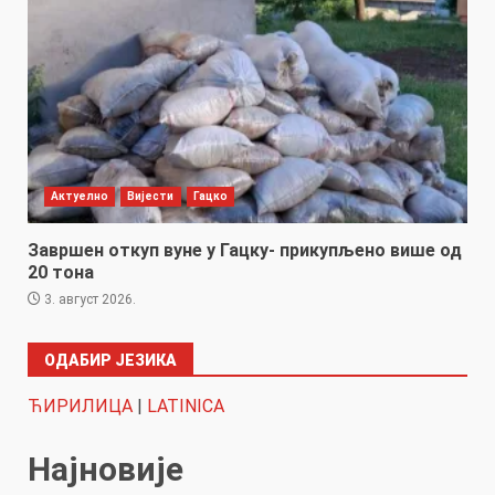
Актуелно
Вијести
Гацко
Завршен откуп вуне у Гацку- прикупљено више од
20 тона
3. август 2026.
ОДАБИР ЈЕЗИКА
ЋИРИЛИЦА
|
LATINICA
Најновије