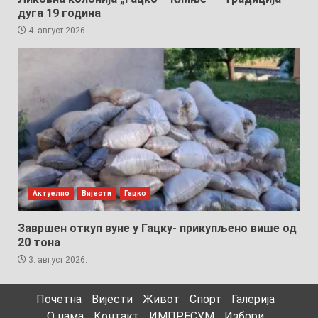
дуга 19 година
4. август 2026.
Актуелно
Вијести
Гацко
Завршен откуп вуне у Гацку- прикупљено више од
20 тона
3. август 2026.
Почетна
Вијести
Живот
Спорт
Галерија
О нама
Контакт
ИМПРЕСУМ
Избори