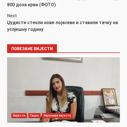
navigation
800 доза крви (ФОТО)
Next
Џудисти стекли нове појасеве и ставили тачку на
успјешну годину
ПОВЕЗАНЕ ВИЈЕСТИ
Вијести
Гацко
Најновије вијести