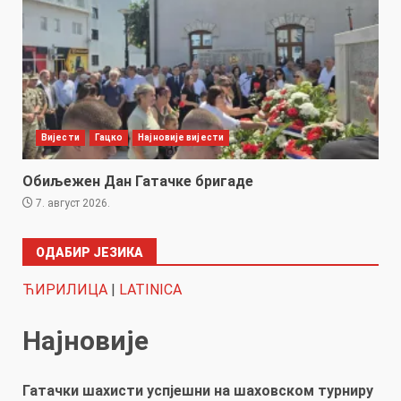
Вијести
Гацко
Најновије вијести
Обиљежен Дан Гатачке бригаде
7. август 2026.
ОДАБИР ЈЕЗИКА
ЋИРИЛИЦА
|
LATINICA
Најновије
Гатачки шахисти успјешни на шаховском турниру