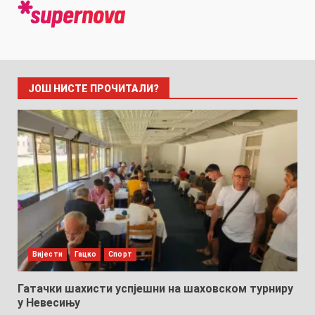
ЈОШ НИСТЕ ПРОЧИТАЛИ?
Вијести
Гацко
Спорт
Гатачки шахисти успјешни на шаховском турниру
у Невесињу