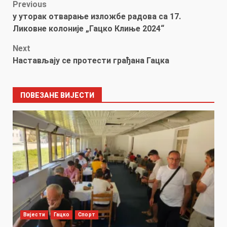
Post
Previous
у уторак отварање изложбе радова са 17.
navigation
Ликовне колоније „Гацко Клиње 2024“
Next
Настављају се протести грађана Гацка
ПОВЕЗАНЕ ВИЈЕСТИ
Вијести
Гацко
Спорт