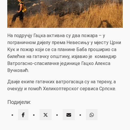
На подручју Гацка активна су два пожара – у
пограничном дијелу према Невесињу у мјесту Црни
Kук и пожар који се са планине Баба проширио са
билећке на гатачку општину, изјавио је командир
Ватрогасно-спасилачке јединице Гацко Алекса
Вучковић.
Двије екипе гатачких ватрогасаца су на терену, а
очекују и помоћ Хеликоптерског сервиса Српске.
Подијели: