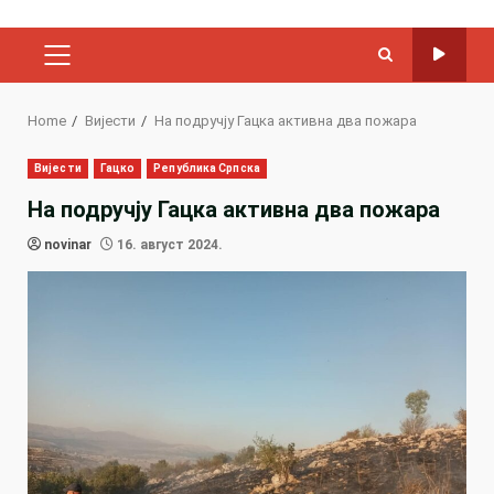
PRIMARY
MENU
Home
Вијести
На подручју Гацка активна два пожара
Вијести
Гацко
Република Српска
На подручју Гацка активна два пожара
novinar
16. август 2024.