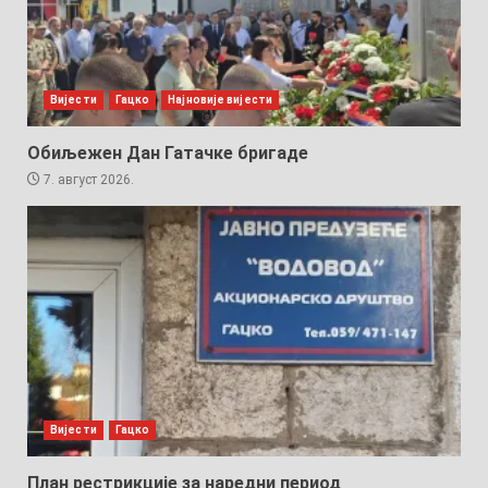
Вијести
Гацко
Најновије вијести
Обиљежен Дан Гатачке бригаде
7. август 2026.
Вијести
Гацко
План рестрикције за наредни период