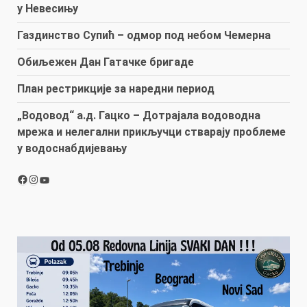
у Невесињу
Газдинство Супић – одмор под небом Чемерна
Обиљежен Дан Гатачке бригаде
План рестрикције за наредни период
„Водовод“ а.д. Гацко – Дотрајала водоводна
мрежа и нелегални прикључци стварају проблеме
у водоснабдијевању
Facebook
Instagram
YouTube