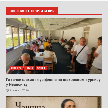
ЈОШ НИСТЕ ПРОЧИТАЛИ?
Вијести
Гацко
Спорт
Гатачки шахисти успјешни на шаховском турниру
у Невесињу
9. август 2026.