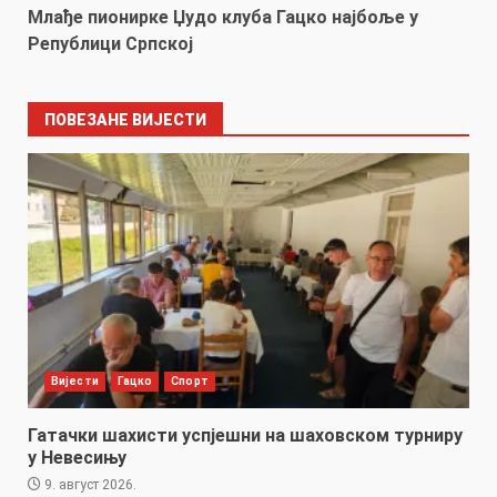
Млађе пионирке Џудо клуба Гацко најбоље у
Републици Српској
ПОВЕЗАНЕ ВИЈЕСТИ
Вијести
Гацко
Спорт
Гатачки шахисти успјешни на шаховском турниру
у Невесињу
9. август 2026.