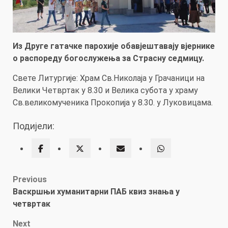
Из Друге гатачке парохије обавјештавају вјернике
о распореду богослужења за Страсну седмицу.
Свете Литургије: Храм Св.Николаја у Грачаници на
Велики Четвртак у 8.30 и Велика субота у храму
Св.великомученика Прокопија у 8.30. у Луковицама.
Подијели:
Post
Previous
Васкршњи хуманитарни ПAБ квиз знања у
navigation
четвртак
Next