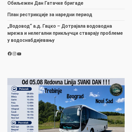
Обиљежен Дан Гатачке бригаде
План рестрикције за наредни период
„Водовод“ а.д. Гацко – Дотрајала водоводна
мрежа и нелегални прикључци стварају проблеме
у водоснабдијевању
Facebook
Instagram
YouTube