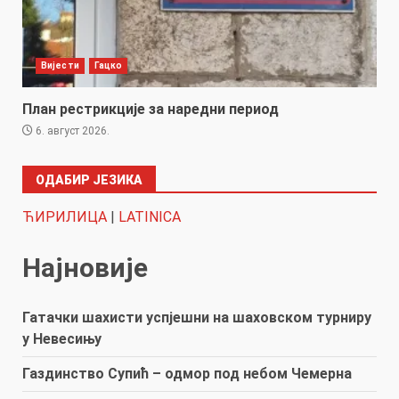
Вијести
Гацко
План рестрикције за наредни период
6. август 2026.
ОДАБИР ЈЕЗИКА
ЋИРИЛИЦА
|
LATINICA
Најновије
Гатачки шахисти успјешни на шаховском турниру
у Невесињу
Газдинство Супић – одмор под небом Чемерна