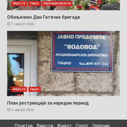
Вијести
Гацко
Најновије вијести
Обиљежен Дан Гатачке бригаде
7. август 2026.
Вијести
Гацко
План рестрикције за наредни период
6. август 2026.
Почетна
Вијести
Живот
Спорт
Галерија