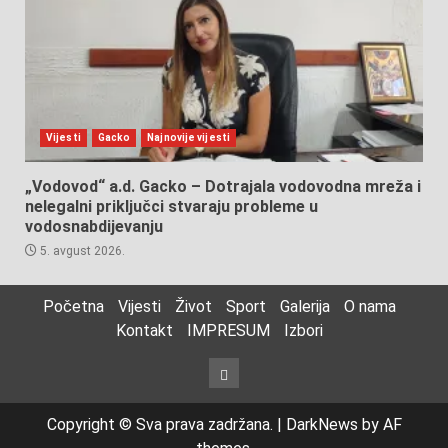
Vijesti
Gacko
Najnovije vijesti
„Vodovod“ a.d. Gacko – Dotrajala vodovodna mreža i
nelegalni priključci stvaraju probleme u
vodosnabdijevanju
5. avgust 2026.
Početna
Vijesti
Život
Sport
Galerija
O nama
Kontakt
IMPRESUM
Izbori
Izbori
Copyright © Sva prava zadržana.
|
DarkNews
by AF