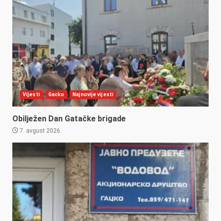
Vijesti
Gacko
Najnovije vijesti
Obilježen Dan Gatačke brigade
7. avgust 2026.