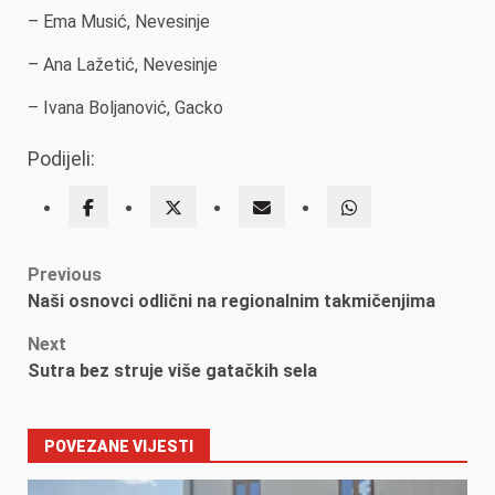
– Ema Musić, Nevesinje
– Ana Lažetić, Nevesinje
– Ivana Boljanović, Gacko
Podijeli:
Post
Previous
Naši osnovci odlični na regionalnim takmičenjima
navigation
Next
Sutra bez struje više gatačkih sela
POVEZANE VIJESTI