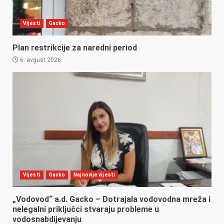
Vijesti
Gacko
Plan restrikcije za naredni period
6. avgust 2026.
Vijesti
Gacko
Najnovije vijesti
„Vodovod“ a.d. Gacko – Dotrajala vodovodna mreža i
nelegalni priključci stvaraju probleme u
vodosnabdijevanju