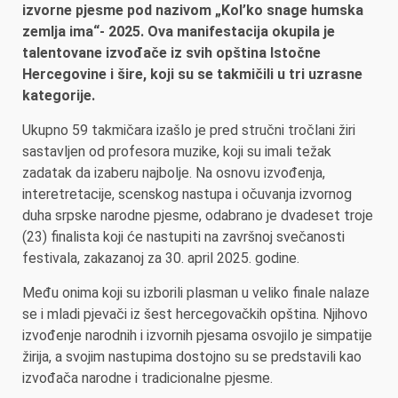
izvorne pjesme pod nazivom „Kol’ko snage humska
zemlja ima“- 2025. Ova manifestacija okupila je
talentovane izvođače iz svih opština Istočne
Hercegovine i šire, koji su se takmičili u tri uzrasne
kategorije.
Ukupno 59 takmičara izašlo je pred stručni tročlani žiri
sastavljen od profesora muzike, koji su imali težak
zadatak da izaberu najbolje. Na osnovu izvođenja,
interetretacije, scenskog nastupa i očuvanja izvornog
duha srpske narodne pjesme, odabrano je dvadeset troje
(23) finalista koji će nastupiti na završnoj svečanosti
festivala, zakazanoj za 30. april 2025. godine.
Među onima koji su izborili plasman u veliko finale nalaze
se i mladi pjevači iz šest hercegovačkih opština. Njihovo
izvođenje narodnih i izvornih pjesama osvojilo je simpatije
žirija, a svojim nastupima dostojno su se predstavili kao
izvođača narodne i tradicionalne pjesme.