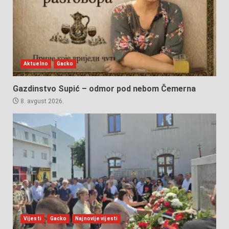
Aktuelno
Gacko
Gazdinstvo Supić – odmor pod nebom Čemerna
8. avgust 2026.
Vijesti
Gacko
Najnovije vijesti