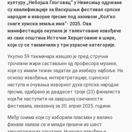
културу „Небојша Глоговац“ у Невесињу одржане
су квалификације за Васкршњи фестивал српске
народне и изворне пјесме под називом „Кол’ко
снаге хумска земља има“- 2025. Ова
манифестација окупила је талентоване извођаче
из свих општина Источне Херцеговине и шире,
који су се такмичили у три узрасне категорије.
Укупно 59 такмичара изашло је пред стручни
трочлани жири састављен од професора музике,
који су имали тежак задатак да изаберу најбоље. На
основу извођења, интеретретације, сценског
наступа и очувања изворног духа српске народне
пјесме, одабрано је двадесет троје (23) финалиста
који ће наступити на завршној свечаности
фестивала, заказаној за 30. април 2025. године.
Међу онима који су изборили пласман у велико
финале налазе се и млади пјевачи из шест
херцеговачких општина. Њихово извођење