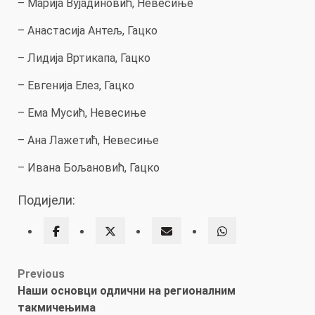
– Марија Вујадиновић, Невесиње
– Анастасија Антељ, Гацко
– Лидија Вртикапа, Гацко
– Евгенија Елез, Гацко
– Ема Мусић, Невесиње
– Ана Лажетић, Невесиње
– Ивана Бољановић, Гацко
Подијели:
Post
Previous
Наши основци одлични на регионалним
navigation
такмичењима