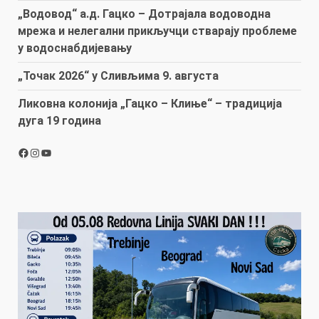
„Водовод“ а.д. Гацко – Дотрајала водоводна
мрежа и нелегални прикључци стварају проблеме
у водоснабдијевању
„Точак 2026“ у Сливљима 9. августа
Ликовна колонија „Гацко – Клиње“ – традиција
дуга 19 година
Facebook
Instagram
YouTube