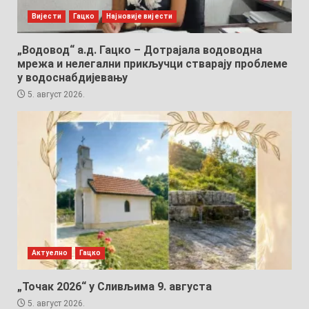
Вијести
Гацко
Најновије вијести
„Водовод“ а.д. Гацко – Дотрајала водоводна
мрежа и нелегални прикључци стварају проблеме
у водоснабдијевању
5. август 2026.
Актуелно
Гацко
„Точак 2026“ у Сливљима 9. августа
5. август 2026.