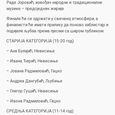
Раде Јоровић, извођач народне и традиционалне
музике – предсједник жирија
Финале ће се одржати у свечаној атмосфери, а
финалисти ће имати прилику да поново заблистају и
подијеле љубав према пјесми са широм публиком.
СТАРИЈА КАТЕГОРИЈА (15-20 год):
– Ана Булајић, Невесиње
– Ивана Ђерић, Невесиње
– Јована Радмиловић, Гацко
– Андреа Дангубић, Љубиње
– Глигор Гушић, Невесиње
– Ивона Радмиловић, Гацко
СРЕДЊА КАТЕГОРИЈА (11-14 год):