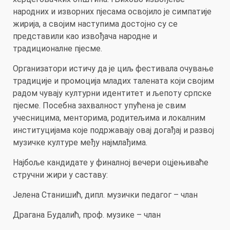
народних и изворних пјесама освојило је симпатије
жирија, а својим наступима достојно су се
представили као извођача народне и
традиционалне пјесме.
Организатори истичу да је циљ фестивала очување
традиције и промоција младих талената који својим
радом чувају културни идентитет и љепоту српске
пјесме. Посебна захвалност упућена је свим
учесницима, менторима, родитељима и локалним
институцијама које подржавају овај догађај и развој
музичке културе међу најмлађима.
Најбоље кандидате у финалној вечери оцјењиваће
стручни жири у саставу:
Јелена Станишић, дипл. музички педагог – члан
Драгана Будалић, проф. музике – члан