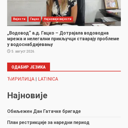
Вијести
Гацко
Најновије вијести
„Водовод“ а.д. Гацко – Дотрајала водоводна
мрежа и нелегални прикључци стварају проблеме
у водоснабдијевању
5. август 2026.
ОДАБИР ЈЕЗИКА
ЋИРИЛИЦА
|
LATINICA
Најновије
Обиљежен Дан Гатачке бригаде
План рестрикције за наредни период