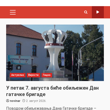
PRIMARY
MENU
Актуелно
Вијести
Гацко
У петак 7. августа биће обиљежен Дан
гатачке бригаде
novinar
2. август 2026.
Поводом обиљежавања Дана Гатачке бригаде –