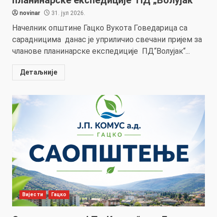
novinar
31. јул 2026.
Начелник општине Гацко Вукота Говедарица са
сарадницима данас је уприличио свечани пријем за
чланове планинарске експедиције ПД“Волујак“...
Детаљније
Вијести
Гацко