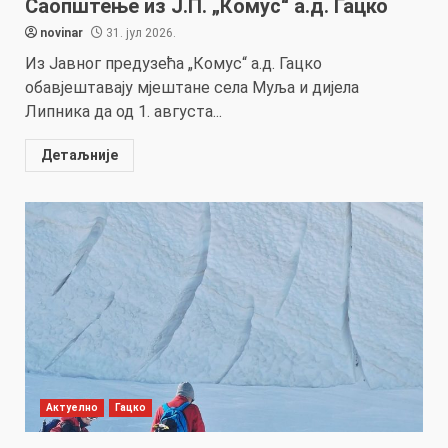
Саопштење из Ј.П. „Комус“ а.д. Гацко
novinar
31. јул 2026.
Из Јавног предузећа „Комус“ а.д. Гацко
обавјештавају мјештане села Муља и дијела
Липника да од 1. августа...
Детаљније
Актуелно
Гацко