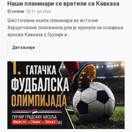
Наши планинари се вратили са Кавказа
novinar
31. јул 2026.
Шесточлана екипа планинара из источне
Херцеговине половином јула је кренула на освајање
врхова Кавказа у Грузији и...
Детаљније
Вијести
Гацко
Спорт