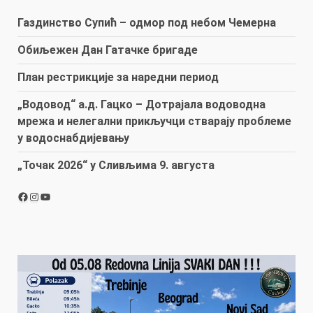
Газдинство Супић – одмор под небом Чемерна
Обиљежен Дан Гатачке бригаде
План рестрикције за наредни период
„Водовод“ а.д. Гацко – Дотрајала водоводна
мрежа и нелегални прикључци стварају проблеме
у водоснабдијевању
„Точак 2026“ у Сливљима 9. августа
Facebook
Instagram
YouTube