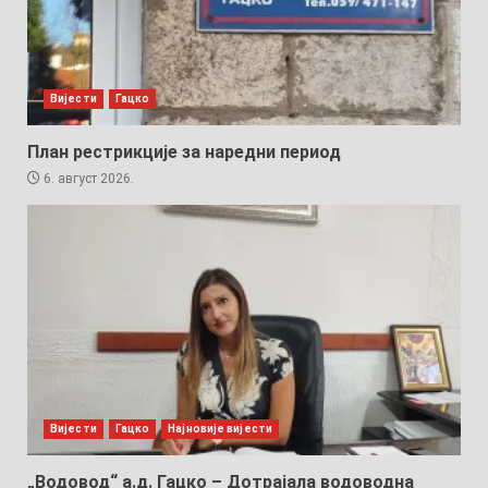
Вијести
Гацко
План рестрикције за наредни период
6. август 2026.
Вијести
Гацко
Најновије вијести
„Водовод“ а.д. Гацко – Дотрајала водоводна