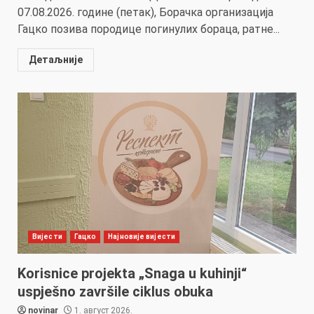
07.08.2026. године (петак), Борачка организација
Гацко позива породице погинулих бораца, ратне...
Детаљније
Вијести
Гацко
Најновије вијести
Korisnice projekta „Snaga u kuhinji“
uspješno završile ciklus obuka
novinar
1. август 2026.