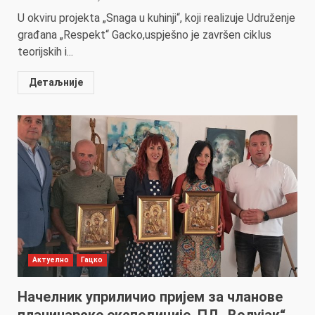
U okviru projekta „Snaga u kuhinji“, koji realizuje Udruženje
građana „Respekt“ Gacko,uspješno je završen ciklus
teorijskih i...
Детаљније
Актуелно
Гацко
Начелник уприличио пријем за чланове
планинарске експедиције ПД „Волујак“