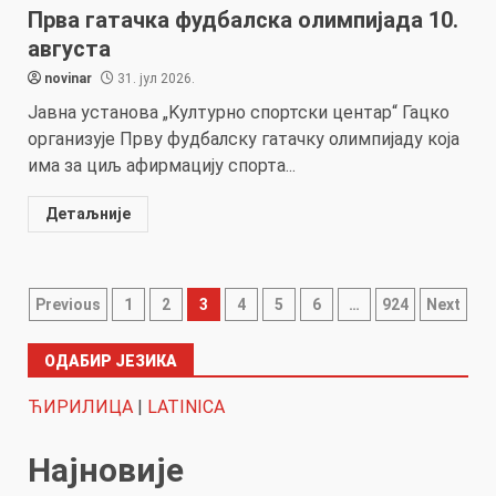
Прва гатачка фудбалска олимпијада 10.
августа
novinar
31. јул 2026.
Јавна установа „Kултурно спортски центар“ Гацко
организује Прву фудбалску гатачку олимпијаду која
има за циљ афирмацију спорта...
Детаљније
Пагинација
Previous
1
2
3
4
5
6
…
924
Next
чланака
ОДАБИР ЈЕЗИКА
ЋИРИЛИЦА
|
LATINICA
Најновије