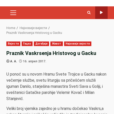
PRIMARY
MENU
Home
Најновије вијести
Praznik Vaskrsenja Hristovog u Gacku
Вијести
Гацко
Догађаји
Живот
Најновије вијести
Praznik Vaskrsenja Hristovog u Gacku
A. A.
16. април 2017.
U ponoć su u novom Hramu Svete Trojice u Gacku nakon
večernje službe, svetu liturgiju sa pričešćem služili
iguman Danilo, starješina manastira Sveti Sava u Goliji, i
sveštenici Gatačke parohije Velemir Kovač i Milan
Stanjević.
Veliki broj vjernika zajedno je u hramu dočekao Vaskrs,a