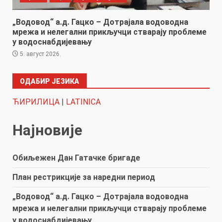
„Водовод“ а.д. Гацко – Дотрајала водоводна
мрежа и нелегални прикључци стварају проблеме
у водоснабдијевању
5. август 2026.
ОДАБИР ЈЕЗИКА
ЋИРИЛИЦА
|
LATINICA
Најновије
Обиљежен Дан Гатачке бригаде
План рестрикције за наредни период
„Водовод“ а.д. Гацко – Дотрајала водоводна
мрежа и нелегални прикључци стварају проблеме
у водоснабдијевању