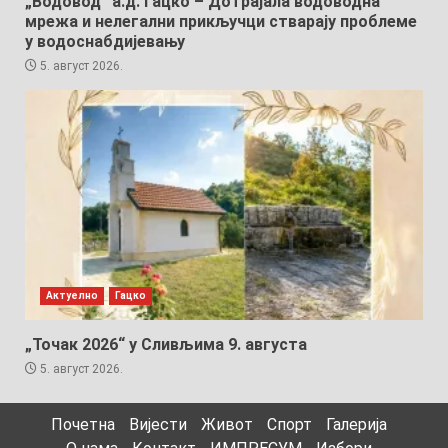
„Водовод“ а.д. Гацко – Дотрајала водоводна
мрежа и нелегални прикључци стварају проблеме
у водоснабдијевању
5. август 2026.
Актуелно
Гацко
„Точак 2026“ у Сливљима 9. августа
5. август 2026.
Почетна
Вијести
Живот
Спорт
Галерија