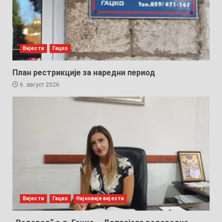
Вијести
Гацко
План рестрикције за наредни период
6. август 2026.
Вијести
Гацко
Најновије вијести