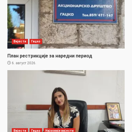
Вијести
Гацко
План рестрикције за наредни период
6. август 2026.
Вијести
Гацко
Најновије вијести