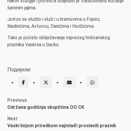
nakon liturgije i pričešća uslijedilo je tradicionalno kucanje
šarenim jajima.
Jutros se služilo i služi i u hramovima u Fojnici,
Nadinićima, Avtovcu, Danićima i Hodžićima.
Tako je počelo obilježavanje najvećeg hrišćanskog
praznika Vaskrsa u Gacku.
Подијели:
Post
Previous
Održana godišnja skupština OO CK
navigation
Next
Vaskršnjom priredbom najmlađi proslavili praznik