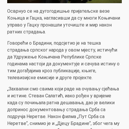
Осврнуо се на дугогодишње пријатељске везе
Коњица и Гацка, нагласивши да су многи Коњичани
управо у Гацку пронашли уточиште и мир након
ратних страдања.
Говорећи о Брадини, подсјетио је на тешка
страдања српског народа у овом мјесту, истичући
да Удружење Коњичана Републике Српске
годинама настоји да документује и сачува истину о
тим догађајима кроз публикације, књиге,
телевизијске емисије и друге пројекте.
„Захвални смо свима који раде на очувању сјећања
и истине. Стеван Салатић, иако рођен у вријеме
када су почињала ратна дешавања, дао је велики
допринос документовању страдања Срба са
подручја Неретве. Након филма „Пут Срба са
Неретве“, снимио је и „Дјецу Брадине“, због чега му