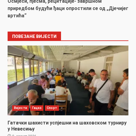
Осмјеси, пјесма, рецитације- завршном
приредбом будући ђаци опростили се од „Дјечијег
вртића“
ПОВЕЗАНЕ ВИЈЕСТИ
Вијести
Гацко
Спорт
Гатачки шахисти успјешни на шаховском турниру
у Невесињу