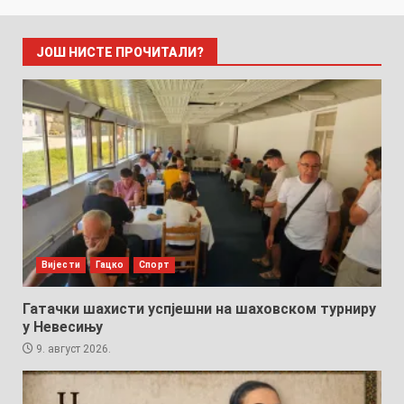
ЈОШ НИСТЕ ПРОЧИТАЛИ?
Вијести
Гацко
Спорт
Гатачки шахисти успјешни на шаховском турниру
у Невесињу
9. август 2026.