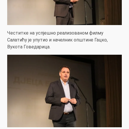
Честитке на успјешно реализованом филму
Салатићу је упутио и начелник општине Гацко,
Вукота Говедарица.