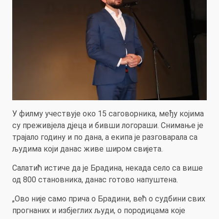
У филму учествује око 15 саговорника, међу којима
су преживјела дјеца и бивши логораши. Снимање је
трајало годину и по дана, а екипа је разговарала са
људима који данас живе широм свијета.
Салатић истиче да је Брадина, некада село са више
од 800 становника, данас готово напуштена.
„Ово није само прича о Брадини, већ о судбини свих
прогнаних и избјеглих људи, о породицама које