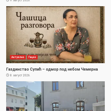
9. август 2026.
Актуелно
Гацко
Газдинство Супић – одмор под небом Чемерна
8. август 2026.