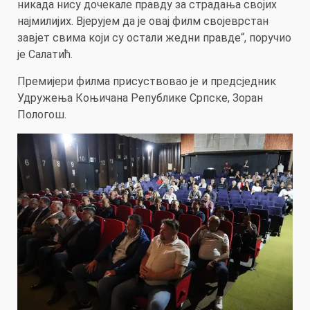
никада нису дочекале правду за страдања својих
најмилијих. Вјерујем да је овај филм својеврстан
завјет свима који су остали жедни правде“, поручио
је Салатић.
Премијери филма присуствовао је и предсједник
Удружења Коњичана Републике Српске, Зоран
Пологош.