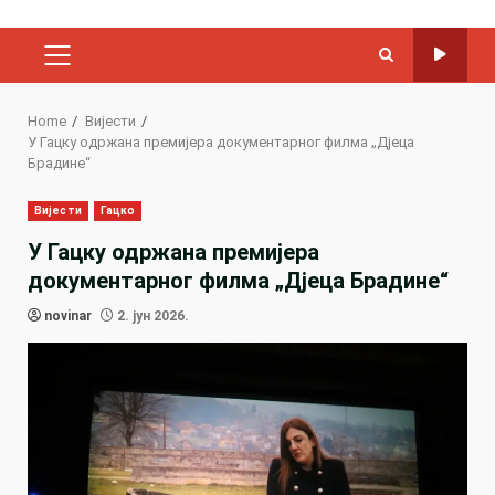
PRIMARY
MENU
Home
Вијести
У Гацку одржана премијера документарног филма „Дјеца
Брадине“
Вијести
Гацко
У Гацку одржана премијера
документарног филма „Дјеца Брадине“
novinar
2. јун 2026.