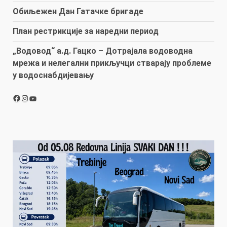
Обиљежен Дан Гатачке бригаде
План рестрикције за наредни период
„Водовод“ а.д. Гацко – Дотрајала водоводна
мрежа и нелегални прикључци стварају проблеме
у водоснабдијевању
Facebook
Instagram
YouTube