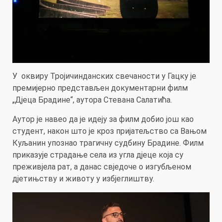
У оквиру Тројичинданских свечаности у Гацку је
премијерно представљен документарни филм
„Дјеца Брадине“, аутора Стевана Салатића.
Аутор је навео да је идеју за филм добио још као
студент, након што је кроз пријатељство са Вањом
Куљанин упознао трагичну судбину Брадине. Филм
приказује страдање села из угла дјеце која су
преживјела рат, а данас свједоче о изгубљеном
дјетињству и животу у избјеглиштву.