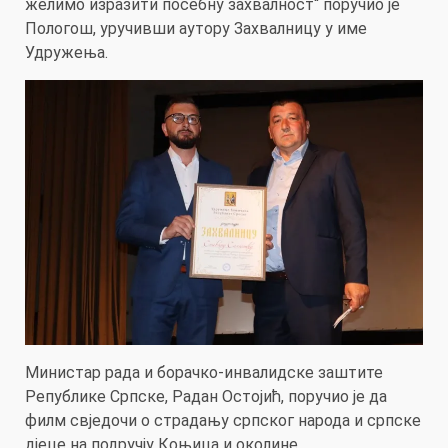
желимо изразити посебну захвалност“ поручио је
Пологош, уручивши аутору Захвалницу у име
Удружења.
Министар рада и борачко-инвалидске заштите
Републике Српске, Радан Остојић, поручио је да
филм свједочи о страдању српског народа и српске
дјеце на подручју Коњица и околине.