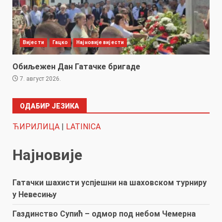
Вијести
Гацко
Најновије вијести
Обиљежен Дан Гатачке бригаде
7. август 2026.
ОДАБИР ЈЕЗИКА
ЋИРИЛИЦА
|
LATINICA
Најновије
Гатачки шахисти успјешни на шаховском турниру
у Невесињу
Газдинство Супић – одмор под небом Чемерна