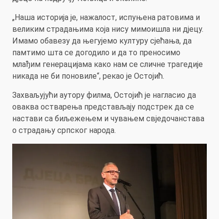
„Наша историја је, нажалост, испуњена ратовима и
великим страдањима која нису мимоишла ни дјецу.
Имамо обавезу да његујемо културу сјећања, да
памтимо шта се догодило и да то преносимо
млађим генерацијама како нам се сличне трагедије
никада не би поновиле“, рекао је Остојић.
Захваљујући аутору филма, Остојић је нагласио да
оваква остварења представљају подстрек да се
настави са биљежењем и чувањем свједочанстава
о страдању српског народа.