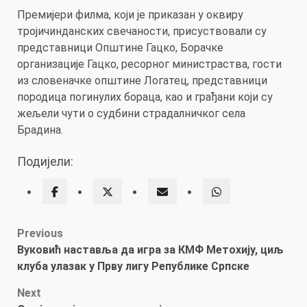
Премијери филма, који је приказан у оквиру
тројичинданских свечаности, присуствовали су
представници Општине Гацко, Борачке
организације Гацко, ресорног министраства, гости
из словеначке општине Логатец, представници
породица погинулих бораца, као и грађани који су
жељели чути о судбини страдалничког села
Брадина.
Подијели:
Post
Previous
Вуковић наставља да игра за КМФ Метохију, циљ
navigation
клуба улазак у Прву лигу Републике Српске
Next