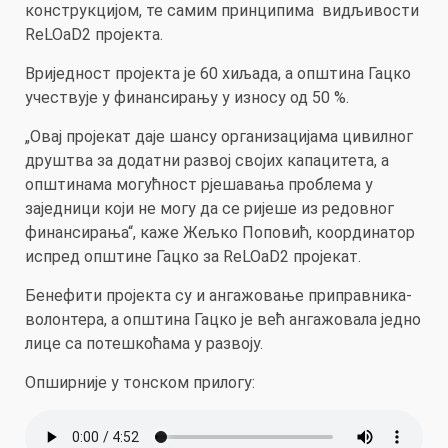
конструкцијом, те самим принципима видљивости
ReLOaD2 пројекта.
Вриједност пројекта је 60 хиљада, а општина Гацко
учествује у финансирању у износу од 50 %.
„Овај пројекат даје шансу организацијама цивилног
друштва за додатни развој
својих капацитета, а
општинама могућност рјешавања проблема у
заједници који не могу да се ријеше из редовног
финансирања“, каже Жељко Поповић, координатор
испред општине Гацко за ReLOaD2 пројекат.
Бенефити пројекта су и ангажовање приправника-
волонтера, а општина Гацко је већ ангажовала једно
лице са потешкоћама у развоју.
Опширније у тонском прилогу: