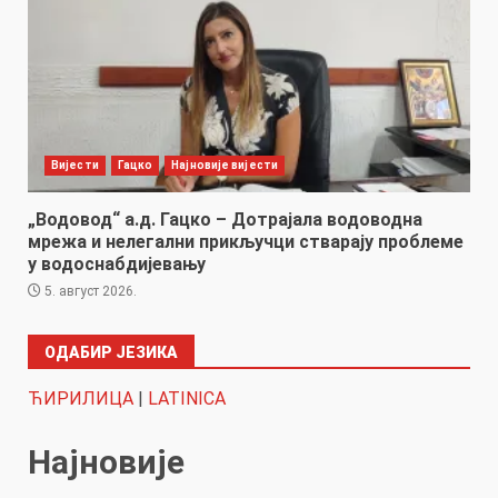
Вијести
Гацко
Најновије вијести
„Водовод“ а.д. Гацко – Дотрајала водоводна
мрежа и нелегални прикључци стварају проблеме
у водоснабдијевању
5. август 2026.
ОДАБИР ЈЕЗИКА
ЋИРИЛИЦА
|
LATINICA
Најновије