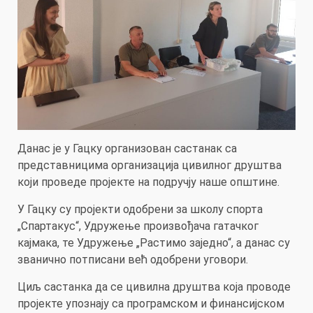
Данас је у Гацку организован састанак са
представницима организација цивилног друштва
који проведе пројекте на подручју наше општине.
У Гацку су пројекти одобрени за школу спорта
„Спартакус“, Удружeње произвођача гатачког
кајмака, те Удружење „Растимо заједно“, а данас су
званично потписани већ одобрени уговори.
Циљ састанка да се цивилна друштва која проводе
пројекте упознају са програмском и финансијском