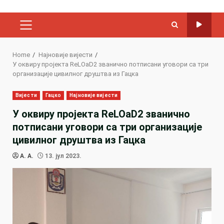
PRIMARY
MENU
Home
Најновије вијести
У оквиру пројекта ReLOaD2 званично потписани уговори са три
организације цивилног друштва из Гацка
Вијести
Гацко
Најновије вијести
У оквиру пројекта ReLOaD2 званично
потписани уговори са три организације
цивилног друштва из Гацка
A. A.
13. јул 2023.