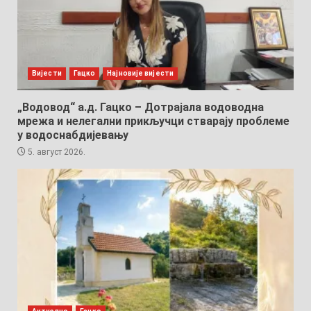
Вијести
Гацко
Најновије вијести
„Водовод“ а.д. Гацко – Дотрајала водоводна
мрежа и нелегални прикључци стварају проблеме
у водоснабдијевању
5. август 2026.