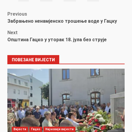
Post
Previous
Забрањено ненамјенско трошење воде у Гацку
navigation
Next
Општина Гацко у уторак 18. јула без струје
ПОВЕЗАНЕ ВИЈЕСТИ
Вијести
Гацко
Најновије вијести