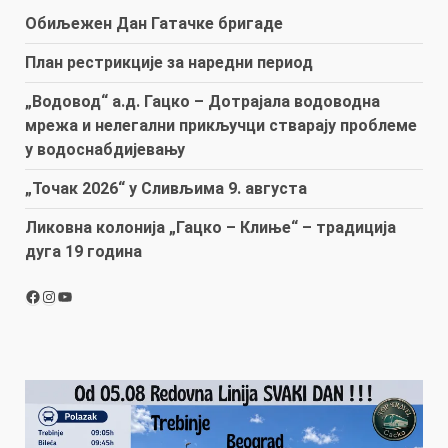
Обиљежен Дан Гатачке бригаде
План рестрикције за наредни период
„Водовод“ а.д. Гацко – Дотрајала водоводна
мрежа и нелегални прикључци стварају проблеме
у водоснабдијевању
„Точак 2026“ у Сливљима 9. августа
Ликовна колонија „Гацко – Клиње“ – традиција
дуга 19 година
Facebook
Instagram
YouTube