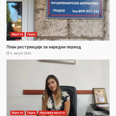
Вијести
Гацко
План рестрикције за наредни период
6. август 2026.
Вијести
Гацко
Најновије вијести