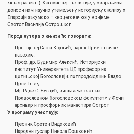
монографија…). Као мастер теологије, у овој књизи
доноси нам научно утемељену историјску анализу о
Епархији захумско – херцеговачкој у вријеме
Светог Василија Острошког.
Поред аутора о књизи ће говорити:
Протојереј Саша Којовић, парох Прве гатачке
парохије;
Проф. др. Будимир Алексић, Историјски
институт Универзитета ЦГ, професор на
цетињској Богословији; потпредсједник Владе
Црне Горе;
Мр Раде С. Булајић, виши асистент на
Православном богословском факултету у Фочи;
архивар и просфорник манастира Острог;
У програму учествују:
Пјесник Сретен Видаковић
Народни гуслар Никола Бошковић