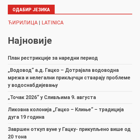
ОДАБИР ЈЕЗИКА
ЋИРИЛИЦА
|
LATINICA
Најновије
План рестрикције за наредни период
„Водовод“ а.д. Гацко – Дотрајала водоводна
мрежа и нелегални прикључци стварају проблеме
у водоснабдијевању
„Точак 2026“ у Сливљима 9. августа
Ликовна колонија „Гацко – Клиње“ – традиција
дуга 19 година
Завршен откуп вуне у Гацку- прикупљено више од
20 тона