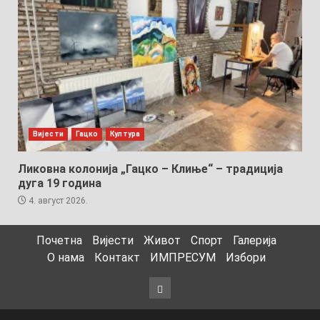
Вијести
Гацко
Култура
Ликовна колонија „Гацко – Клиње“ – традиција
дуга 19 година
4. август 2026.
Почетна
Вијести
Живот
Спорт
Галерија
О нама
Контакт
ИМПРЕСУМ
Избори
Избори