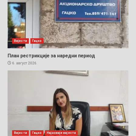
Вијести
Гацко
План рестрикције за наредни период
6. август 2026.
Вијести
Гацко
Најновије вијести