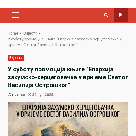
PRIMARY
MENU
Home
Вијести
У суботу промоција књиге “Епархија захумско-херцеговачка у
вријеме Светог Василија Острошког”
Вијести
У суботу промоција књиге “Епархија
захумско-херцеговачка у вријеме Светог
Василија Острошког”
novinar
30. јул 2025.