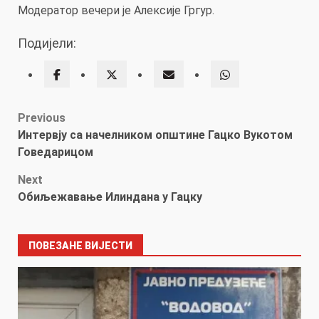
Модератор вечери је Алексије Гргур.
Подијели:
Post
Previous
Интервју са начелником општине Гацко Вукотом
navigation
Говедарицом
Next
Обиљежавање Илиндана у Гацку
ПОВЕЗАНЕ ВИЈЕСТИ