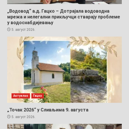
„Водовод“ а.д. Гацко – Дотрајала водоводна
мрежа и нелегални прикључци стварају проблеме
у водоснабдијевању
5. август 2026.
Актуелно
Гацко
„Точак 2026“ у Сливљима 9. августа
5. август 2026.