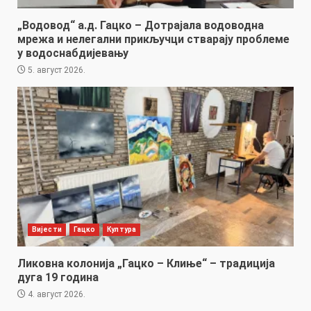
„Водовод“ а.д. Гацко – Дотрајала водоводна
мрежа и нелегални прикључци стварају проблеме
у водоснабдијевању
5. август 2026.
Вијести
Гацко
Култура
Ликовна колонија „Гацко – Клиње“ – традиција
дуга 19 година
4. август 2026.