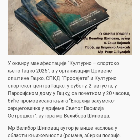
У оквиру манифестације “Културно – спортско
љето Гацко 2025”, а у организацији Црквене
општине Гацко, СПКД “Просвјета” и Културно
спортског центра Гацко, у суботу, 2. августа, у
Парохијском дому у Гацку, са почетком у 20 часова,
биће промовисана књига “Епархија захумско-
херцеговачка у вријеме Светог Василија
Острошког”, аутора мр Велибора Шиповца.
Мр Велибор Шиповац аутор је више наслова у
области књижевности (романа, збирки поезије,