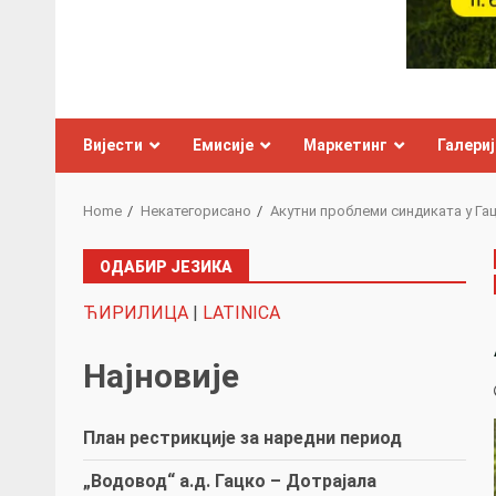
Вијести
Емисије
Маркетинг
Галериј
Home
Некатегорисано
Акутни проблеми синдиката у Га
ОДАБИР ЈЕЗИКА
ЋИРИЛИЦА
|
LATINICA
Најновије
План рестрикције за наредни период
„Водовод“ а.д. Гацко – Дотрајала