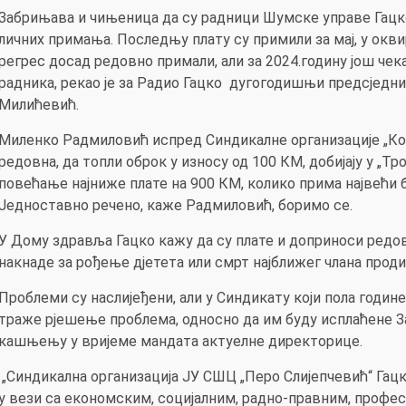
Забрињава и чињеница да су радници Шумске управе Гацк
личних примања. Последњу плату су примили за мај, у оквир
регрес досад редовно примали, али за 2024.годину још че
радника, рекао је за Радио Гацко дугогодишњи предсједн
Милићевић.
Миленко Радмиловић испред Синдикалне организације „Ком
редовна, да топли оброк у износу од 100 КМ, добијају у „
повећање најниже плате на 900 КМ, колико прима највећи бр
Једноставно речено, каже Радмиловић, боримо се.
У Дому здравља Гацко кажу да су плате и доприноси редовн
накнаде за рођење дјетета или смрт најближег члана проди
Проблеми су наслијеђени, али у Синдикату који пола годи
траже рјешење проблема, односно да им буду исплаћене За
кашњењу у вријеме мандата актуелне директорице.
„Синдикална организација ЈУ СШЦ „Перо Слијепчевић“ Гацко
у вези са економским, социјалним, радно-правним, профе