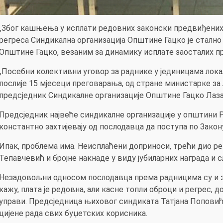
„Због кашњења у исплати редовних законски предвиђених 
регреса Синдикална организација Општине Гацко је сталн
Општине Гацко, везаним за динамику исплате заосталих п
„Посебни колективни уговор за раднике у јединицама лока
послије 15 мјесеци преговарања, од стране министарке за 
предсједник Синдикалне организације Општине Гацко Лаз
Предсједник највеће синдикалне организације у општини 
константно захтијевају од послодавца да поступа по Закону
Ипак, проблема има. Неисплаћени доприноси, трећи дио ре
Тепавчевић и бројне накнаде у виду јубиларних награда и с
Незадовољни односом послодавца према радницима су и за
кажу, плата је редовна, али касне топли оброци и регрес, д
управи. Предсједница њиховог синдиката Татјана Поповић
цијене рада свих буџетских корисника.