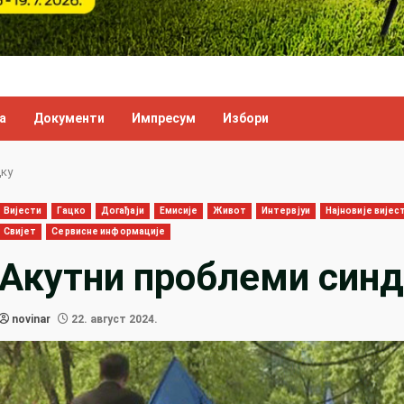
а
Документи
Импресум
Избори
цку
Вијести
Гацко
Догађаји
Емисије
Живот
Интервјуи
Најновије вијес
Свијет
Сервисне информације
Акутни проблеми синд
novinar
22. август 2024.