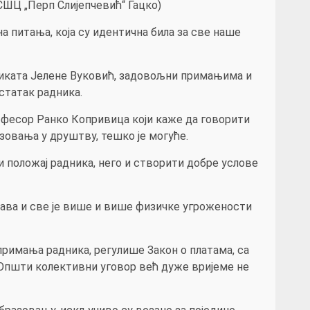
ШЦ „Перп Слијепчевић“ Гацко)
 питања, која су идентична била за све наше
диката Јелене Вуковић, задовољни примањима и
статак радника.
офесор Ранко Копривица који каже да говорити
зовања у друштву, тешко је могуће.
и положај радника, него и створити добре услове
ојава и све је више и више физичке угрожености
 примања радника, регулише Закон о платама, са
 Општи колективни уговор већ дуже вријеме не