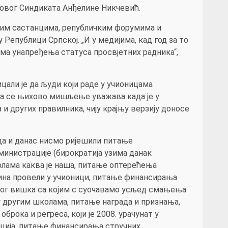
 овог Синдиката Анђелине Никчевић.
лним састанцима, републичким форумима и
 Републици Српској. „И у медијима, кад год за то
ма унапређења статуса просвјетних радника“,
ицали је да људи који раде у учионицама
 да се њихово мишљење уважава када је у
 других правилника, чију крајњу верзију доносе
да и данас нисмо ријешили питање
инистрације (бирократија узима данак
лама каква је наша, питање оптерећења
дина провели у учионици, питање финансирања
ког вишка са којим с суочавамо усљед смањења
у другим школама, питање награда и признања,
рока и регреса, који је 2008. урачунат у
лација, питање финансирања стручних