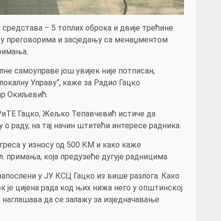
средстава – 5 топлих оброка и двије трећине
о у преговорима и засједању са менаџментом
римања.
лне самоуправе још увијек није потписан,
локалну Управу“, каже за Радио Гацко
ар Окиљевић.
РиТЕ Гацко, Жељко Тепавчевић истиче да
 о раду, на тај начин штитећи интересе радника.
греса у износу од 500 КМ и како каже
л. примања, која предузеће дугује радницима.
послени у ЈУ КСЦ Гацко из више разлога. Како
ок је цијена рада код њих нижа него у општинској
 наглашава да се залажу за изједначавање