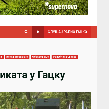
СЛУШАЈ РАДИО ГАЦКО
ти
Некатегорисано
Образовање
Република Српска
иката у Гацку