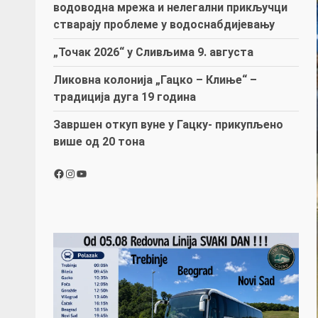
водоводна мрежа и нелегални прикључци
стварају проблеме у водоснабдијевању
„Точак 2026“ у Сливљима 9. августа
Ликовна колонија „Гацко – Клиње“ –
традиција дуга 19 година
Завршен откуп вуне у Гацку- прикупљено
више од 20 тона
Facebook
Instagram
YouTube