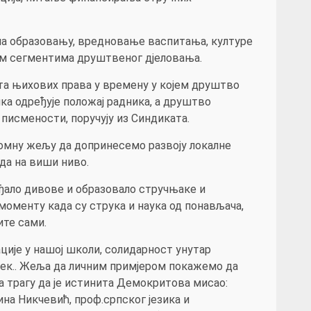
ема образовању, вредновање васпитања, културе
свим сегментима друштвеног дјеловања.
та њихових права у времену у којем друштво
ка одређује положај радника, а друштво
 писмености, поручују из Синдиката.
омну жељу да допринесемо развоју локалне
да на виши ниво.
рађало дивове и образовало стручњаке и
 моменту када су струка и наука од понављача,
ите сами.
ције у нашој школи, солидарност унутар
овјек.. Жеља да личним примјером покажемо да
а трагу да је истинита Демокритова мисао:
лина Никчевић, проф.српског језика и