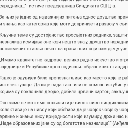
сарадника…“- истиче предсједница Синдиката СШЦ-а.
За њих је једно од најважнијих питања однос друштва пр
и знања као категорија које могу допринијети развоју у 
Кључне теме су достојанство просвјетних радника, зашти
незналица исмијава оне који нешто знају, друштво нерадни
неписмених ставља печат на права оних који нам дјецу уче
„Имамо квалитетне кадрове, велико радно искуство и огр
заједнице и Републике кроз подизање образовних стандар
Гацко је одувијек било препознатљиво као мјесто које је 
интелектуалце. Да ли је сада тако или се компас изгубио у
којима су поклониле двојке, добиле црвени картон, закључ
Оно чиме се можемо похвалити је висок ниво синдикализа
колектива је на нивоу који обећава да је човјек човјеку ч
врлине и знање нису вриједности које изумиру, држи нас н
„Наде образованих јаче су од богатства незналица“.“ (Анђе