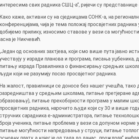
интересима свих радника СШЦ-а“, ријечи су представнице
Како каже, активни су на сједницама СОНК-а, на региона
конференцијама, чија је тема положај просвјетних радника у
добијемо прилику, износимо ставове у вези са могућности
јасна је Никчевић.
„Један од основних захтјева, који смо више пута јавно ист
учествују у изради планова и програма, писања уџбеника,
питању израда Правилника о финансирању средњих школа и
људи који не разумију посао просвјетног радника.
На жалост, правилници се доносе без нашег учешћа, тако 
разредништва у средњим школама, питање претјеране адм
образовању), питање прекобојности програма у малим шко
просвјетних радника, нарочито људи који су 30 и више го
стручних сарадника е-администратора, питање технолош
броја ученика, питање проблема у вези са допуном норме 
питање могућности напредовања у струци, питање топлог об
основну плату, а којег је од тада до данас „прождрла“ инф