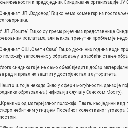
књижевности и предсједник Синдикалне организације ЈУ С
Синдикат ЈП „Водовод“ Гацко нема коментар на постављена
саговорнике.
У ЈП „Поште“ Гацко су према ријечима представнице Син
редовним исплатама, али њихов тренутни проблем је недо
Синдикат ОШ „Свети Сава“ Гацко дужи низ година води пр
о положају запослених у образовању, а заобићи стање обра
Улога синдиката је не само обезбиједити добар материјалн
за рад и права на заштиту достојанства и ауторитета.
Нешто што је некада било у сфери могућности, данас је п
радника образовања ( најновији случај у Санском Мосту).
„Кренимо од материјалног положаја. Плате, као једини вид
скоро небитним утицајем Посебног колективног уговора,
постоји.