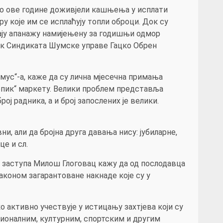
о ове године доживјели кашњења у исплати
у које им се исплаћују топли оброци. Док су
кају апанажу намијењену за годишњи одмор
ик Синдиката Шумске управе Гацко Обрен
ус“-а, каже да су лична мјесечна примања
Тропик“ маркету. Велики проблем представља
ој радника, а и број запослених је велики.
и, али да бројна друга давања нису: јубиларне,
це и сл.
не заступа Милош Глоговац кажу да од послодавца
коном загарантоване накнаде које су у
 активно учествује у истицању захтјева који су
сионалним, културним, спортским и другим