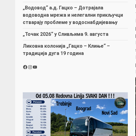
„Водовод“ а.д. Гацко – Дотрајала
водоводна мрежа и нелегални прикључци
стварају проблеме у водоснабдијевању
„Точак 2026“ у Сливљима 9. августа
Ликовна колонија „Гацко – Клиње“ –
традиција дуга 19 година
Facebook
Instagram
YouTube