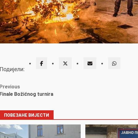
Подијели:
Post
Previous
Finale Božićnog turnira
navigation
ПОВЕЗАНЕ ВИЈЕСТИ