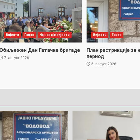
Вијести
Гацко
Најновије вијести
Вијести
Гацко
Обиљежен Дан Гатачке бригаде
План рестрикције за 
период
7. август 2026.
6. август 2026.