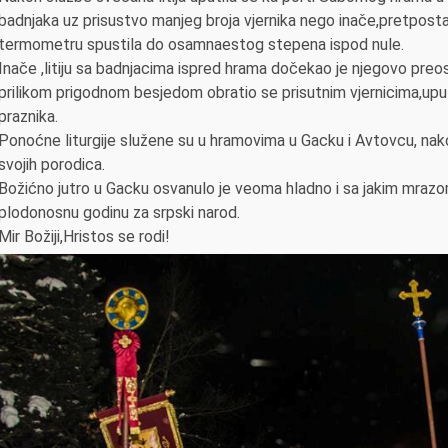
badnjaka uz prisustvo manjeg broja vjernika nego inače,pretposta
termometru spustila do osamnaestog stepena ispod nule.
Inače ,litiju sa badnjacima ispred hrama dočekao je njegovo pre
prilikom prigodnom besjedom obratio se prisutnim vjernicima,upu
praznika.
Ponoćne liturgije služene su u hramovima u Gacku i Avtovcu, nako
svojih porodica.
Božićno jutro u Gacku osvanulo je veoma hladno i sa jakim mrazo
plodonosnu godinu za srpski narod.
Mir Božiji,Hristos se rodi!