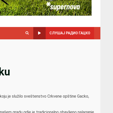
СЛУШАЈ РАДИО ГАЦКО
cku
,koju je služilo sveštenstvo Crkvene opštine Gacko,
 našem gradu gdje je tradicionalno obavljeno nalaganje