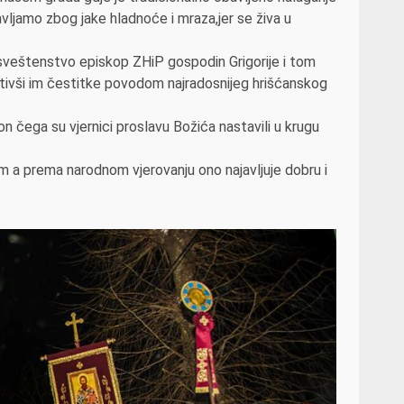
vljamo zbog jake hladnoće i mraza,jer se živa u
osveštenstvo episkop ZHiP gospodin Grigorije i tom
tivši im čestitke povodom najradosnijeg hrišćanskog
n čega su vjernici proslavu Božića nastavili u krugu
m a prema narodnom vjerovanju ono najavljuje dobru i