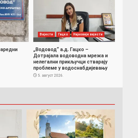
Вијести
Гацко
Најновије вијести
наредни
„Водовод“ а.д. Гацко –
Дотрајала водоводна мрежа и
нелегални прикључци стварају
проблеме у водоснабдијевању
5. август 2026.