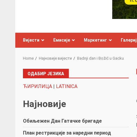
Вијести
Емисије
Маркетинг
Галериј
Home
Најновије вијести
Badnji dan i Božić u Gacku
ОДАБИР ЈЕЗИКА
ЋИРИЛИЦА
|
LATINICA
Најновије
Обиљежен Дан Гатачке бригаде
План рестрикције за наредни период