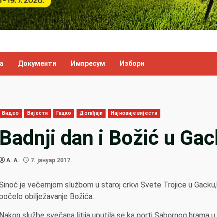
а
Документи
Импресум
Избори
Видео
Вијести
Гацко
Догађаји
Најновије вијести
Badnji dan i Božić u Ga
A. A.
7. јануар 2017.
Sinoć je večernjom službom u staroj crkvi Svete Trojice u Gacku
počelo obilježavanje Božića.
Nakon službe svečana litija uputila se ka porti Sabornog hrama u