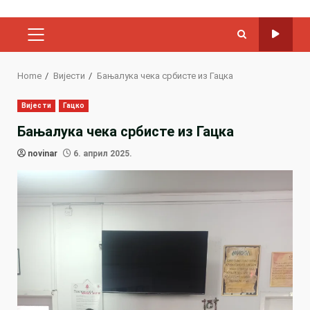
PRIMARY
MENU
Home
Вијести
Бањалука чека србисте из Гацка
Вијести
Гацко
Бањалука чека србисте из Гацка
novinar
6. април 2025.