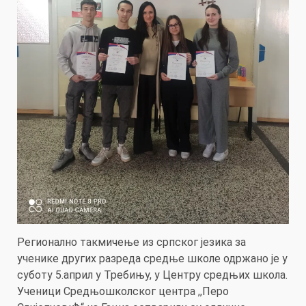
Регионално такмичење из српског језика за
ученике других разреда средње школе одржано је у
суботу 5.април у Требињу, у Центру средњих школа.
Ученици Средњошколског центра ,,Перо