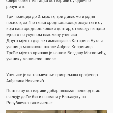
Слијепчевић“ из Гацка остварили су одличне
резултате.
Три позиције до 3. мјеста, три дипломе и једна
похвала, за 4 гатачка средњошколца резултати су
који наш средњошколски центар, стављају на прво
мјесто по укупном пласману ученика.
Друго мјесто дијеле гимназијалка Катарина Буха и
ученица машинске школе Анђела Копривица.
Треће мјесто припало је нашем Богдану Матковићу,
ученику машинске школе.
Ученике је за такмичење припремала професор
Анђелина Никчевић.
Пошто су остварили добар пласман неки од њих
очекују да ће бити позвани у Бањалуку на
Републичко такмичење-