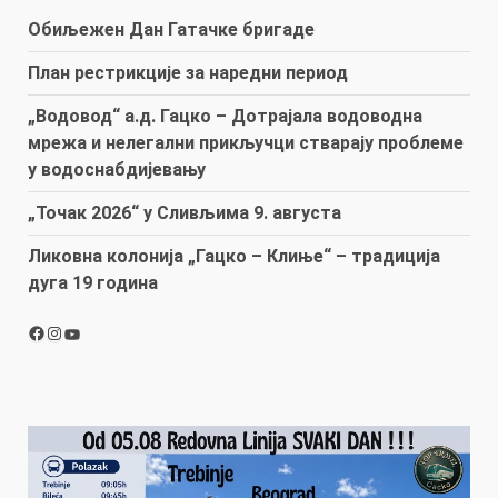
Обиљежен Дан Гатачке бригаде
План рестрикције за наредни период
„Водовод“ а.д. Гацко – Дотрајала водоводна
мрежа и нелегални прикључци стварају проблеме
у водоснабдијевању
„Точак 2026“ у Сливљима 9. августа
Ликовна колонија „Гацко – Клиње“ – традиција
дуга 19 година
Facebook
Instagram
YouTube