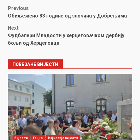
Post
Previous
Обиљежено 83 године од злочина у Добрељима
navigation
Next
Фудбалери Младости у херцеговачком дербију
бољи од Херцеговца
ПОВЕЗАНЕ ВИЈЕСТИ
Вијести
Гацко
Најновије вијести