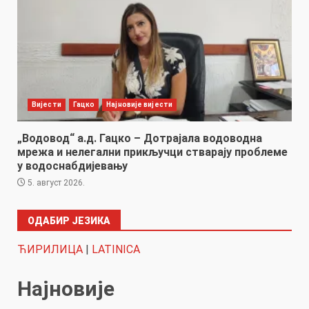
Вијести
Гацко
Најновије вијести
„Водовод“ а.д. Гацко – Дотрајала водоводна
мрежа и нелегални прикључци стварају проблеме
у водоснабдијевању
5. август 2026.
ОДАБИР ЈЕЗИКА
ЋИРИЛИЦА
|
LATINICA
Најновије