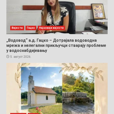
Вијести
Гацко
Најновије вијести
„Водовод“ а.д. Гацко – Дотрајала водоводна
мрежа и нелегални прикључци стварају проблеме
у водоснабдијевању
5. август 2026.