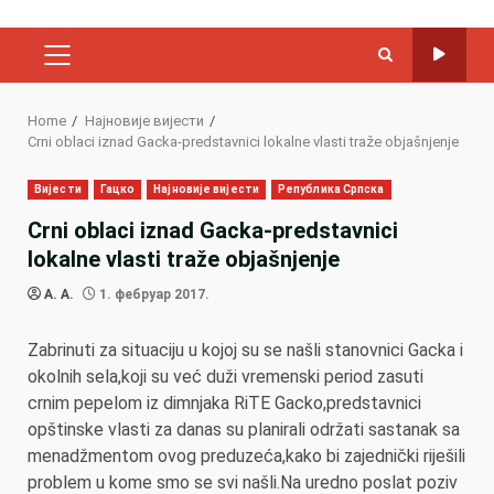
PRIMARY
MENU
Home
Најновије вијести
Crni oblaci iznad Gacka-predstavnici lokalne vlasti traže objašnjenje
Вијести
Гацко
Најновије вијести
Република Српска
Crni oblaci iznad Gacka-predstavnici
lokalne vlasti traže objašnjenje
A. A.
1. фебруар 2017.
Zabrinuti za situaciju u kojoj su se našli stanovnici Gacka i
okolnih sela,koji su već duži vremenski period zasuti
crnim pepelom iz dimnjaka RiTE Gacko,predstavnici
opštinske vlasti za danas su planirali održati sastanak sa
menadžmentom ovog preduzeća,kako bi zajednički riješili
problem u kome smo se svi našli.Na uredno poslat poziv