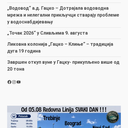
„Водовод“ а.д. Гацко – Дотрајала водоводна
мрежа и нелегални прикључци стварају проблеме
у водоснабдијевању
„Точак 2026“ у Сливљима 9. августа
Ликовна колонија „Гацко – Клиње“ – традиција
дуга 19 година
Завршен откуп вуне у Гацку- прикупљено више од
20 тона
Facebook
Instagram
YouTube