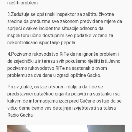
riješiti problem
3.Zadužuje se opštinski inspektor za zaštitu životne
sredine da preduzme sve zakonom predviđene mjere da
spriječi ovakve incidentne situacije,odnosno da
inspektoru učine dostupnim sve podatke vezane za
nekontrolisano ispuštanje pepela
4.Pozivamo rukovodstvo RiTe da ne ignoriše problem i
da zajednički u interesu svih pokušamo riješiti isti.Javno
pozivamo rukovodstvo RiTe na sastanak o ovom
problemu za dva dana u zgradi opštine Gacko.
Poziv ,dakle, ostaje otvoren i dalje a da li će se
predstavnici gatačkog giganta pojaviti na sastanku i sa
kakvim će informacijama izaći pred Gačane ostaje da se
vidi,o čemu ćemo vas detaljnije izvještavati sa talasa
Radio Gacka.