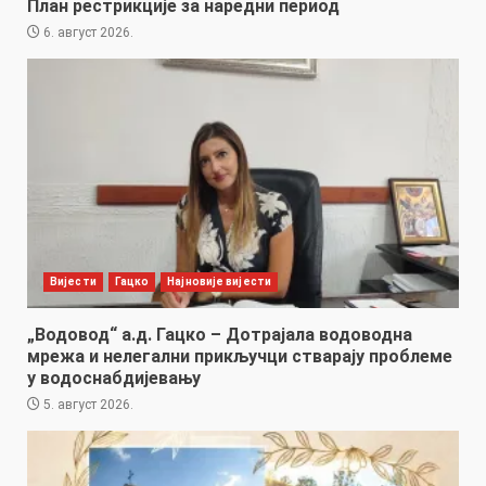
План рестрикције за наредни период
6. август 2026.
Вијести
Гацко
Најновије вијести
„Водовод“ а.д. Гацко – Дотрајала водоводна
мрежа и нелегални прикључци стварају проблеме
у водоснабдијевању
5. август 2026.