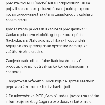
predstavnici RiTE“Gacko“ niti su odgovorili niti su se
pojavili na sastanku pokazujući na taj način potpunu
nezainteresovanost za stanje zagađenosti vazduha u
našem gradu.
Ipak,sastanak je održan u kabinetu predsjednika SO
Gacko u prisustvu ekološkog inspektora opštine
Gacko,Lazara Okiljevića,načelnika svih opštinskih
odjeljenja kao i predsjednika opštinske Komisije za
zaštitu životne sredine.
Zamjenik načelnika opštine Radoica Antunović
predstavio je javnosti zaključke koji su doneseni na
sastanku:
1.Angažovati referentnu kuću koja će ispitati štetnost
pepela za životnu sredinu i zdravlje ljudi
2.Da rukovodstvo RiTE „Gacko“ izađe u javnost sa tačnim
informacijama zbog čega se ovo dešava i kako misle