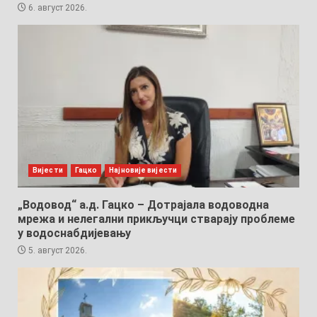
6. август 2026.
Вијести
Гацко
Најновије вијести
„Водовод“ а.д. Гацко – Дотрајала водоводна
мрежа и нелегални прикључци стварају проблеме
у водоснабдијевању
5. август 2026.