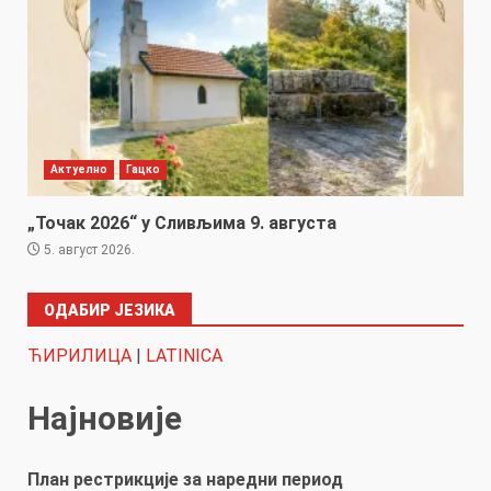
Актуелно
Гацко
„Точак 2026“ у Сливљима 9. августа
5. август 2026.
ОДАБИР ЈЕЗИКА
ЋИРИЛИЦА
|
LATINICA
Најновије
План рестрикције за наредни период