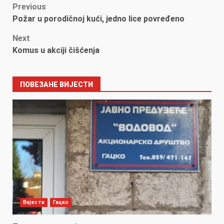
Post
Previous
Požar u porodičnoj kući, jedno lice povređeno
navigation
Next
Komus u akciji čišćenja
ПОВЕЗАНЕ ВИЈЕСТИ
Вијести
Гацко