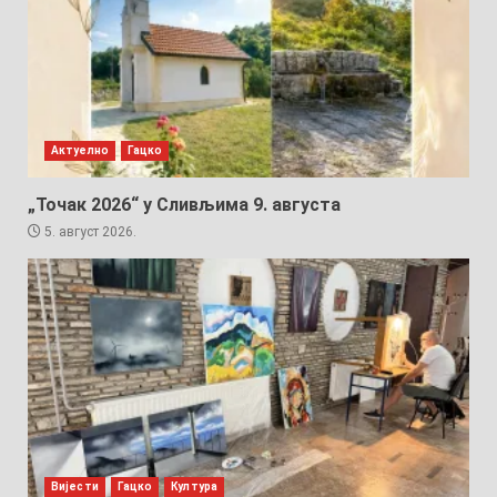
Актуелно
Гацко
„Точак 2026“ у Сливљима 9. августа
5. август 2026.
Вијести
Гацко
Култура