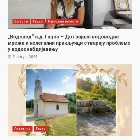
Вијести
Гацко
Најновије вијести
„Водовод“ а.д. Гацко – Дотрајала водоводна
мрежа и нелегални прикључци стварају проблеме
у водоснабдијевању
5. август 2026.
Актуелно
Гацко