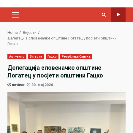
PRIMARY
MENU
Home
Вијести
Делегација словеначке општине Логатец у посјети општини
Гацко
Актуелно
Вијести
Гацко
Република Српска
Делегација словеначке општине
Логатец у посјети општини Гацко
novinar
30. мај 2026.