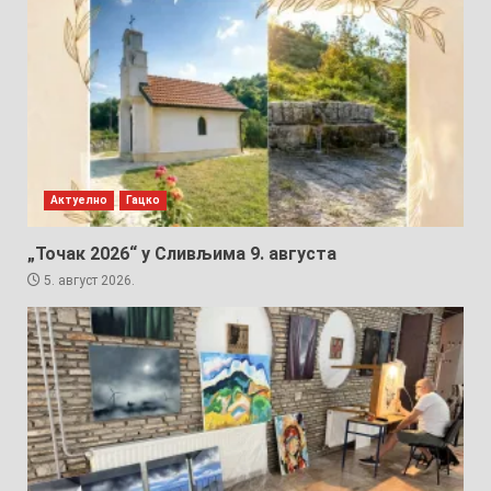
Актуелно
Гацко
„Точак 2026“ у Сливљима 9. августа
5. август 2026.