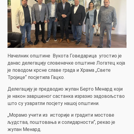
Начелник општине Вукота Говедарица угостио је
данас делегацију словеначке општине Логатец која
је поводом крсне славе града и Храма „Свете
Тројице“ посјетила Гацко.
Делегацију је предводио жупан Берто Менард који
је након завршеног састанка изразио задовољство
што су узвратли посјету нашој општини.
„Морамо учити из историје и градити мостове
људства, поштовања и солидарности“, рекао је
жупан Менард.