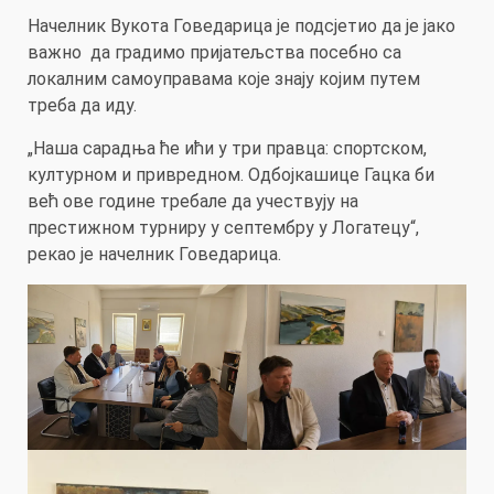
Начелник Вукота Говедарица је подсјетио да је јако
важно да градимо пријатељства посебно са
локалним самоуправама које знају којим путем
треба да иду.
„Наша сарадња ће ићи у три правца: спортском,
културном и привредном. Одбојкашице Гацка би
већ ове године требале да учествују на
престижном турниру у септембру у Логатецу“,
рекао је начелник Говедарица.