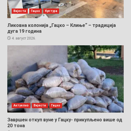
Вијести
Гацко
Култура
Ликовна колонија „Гацко – Клиње“ – традиција
дуга 19 година
4. август 2026.
Актуелно
Вијести
Гацко
Завршен откуп вуне у Гацку- прикупљено више од
20 тона