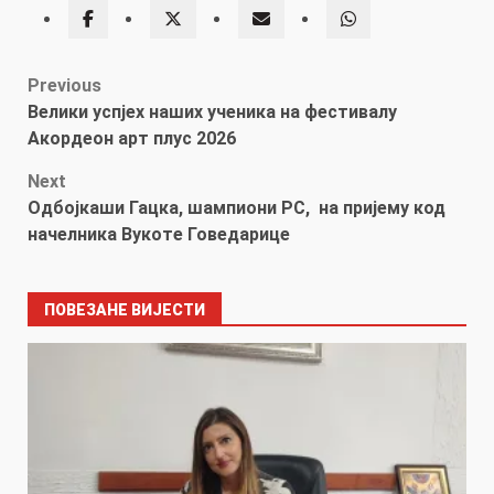
Post
Previous
Велики успјех наших ученика на фестивалу
navigation
Акордеон арт плус 2026
Next
Одбојкаши Гацка, шампиони РС, на пријему код
начелника Вукоте Говедарице
ПОВЕЗАНЕ ВИЈЕСТИ