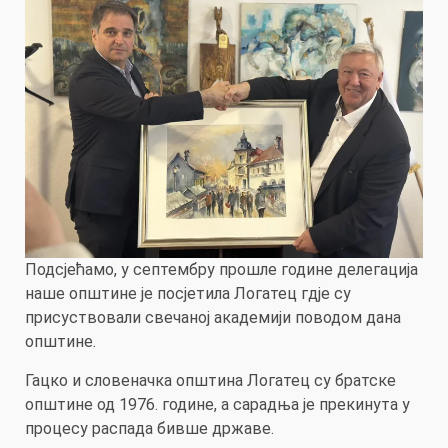
Подсјећамо, у септембру прошле године делегација
наше општине је посјетила Логатец гдје су
присуствовали свечаној академији поводом дана
општине.
Гацко и словеначка општина Логатец су братске
општине од 1976. године, а сарадња је прекинута у
процесу распада бивше државе.