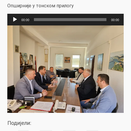
Опширније у тонском прилогу
Прегледач
00:00
00:00
звучних
записа
Подијели: