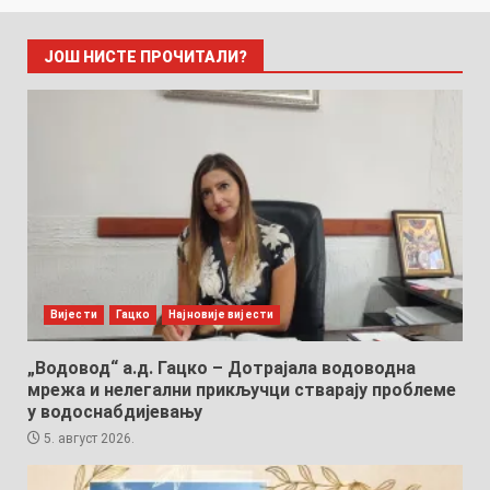
ЈОШ НИСТЕ ПРОЧИТАЛИ?
Вијести
Гацко
Најновије вијести
„Водовод“ а.д. Гацко – Дотрајала водоводна
мрежа и нелегални прикључци стварају проблеме
у водоснабдијевању
5. август 2026.