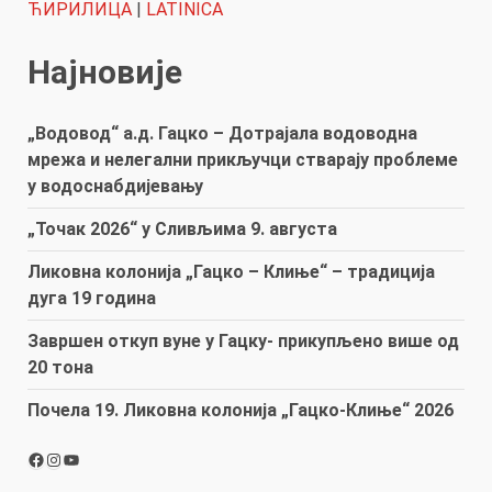
ЋИРИЛИЦА
|
LATINICA
Најновије
„Водовод“ а.д. Гацко – Дотрајала водоводна
мрежа и нелегални прикључци стварају проблеме
у водоснабдијевању
„Точак 2026“ у Сливљима 9. августа
Ликовна колонија „Гацко – Клиње“ – традиција
дуга 19 година
Завршен откуп вуне у Гацку- прикупљено више од
20 тона
Почела 19. Ликовна колонија „Гацко-Клиње“ 2026
Facebook
Instagram
YouTube