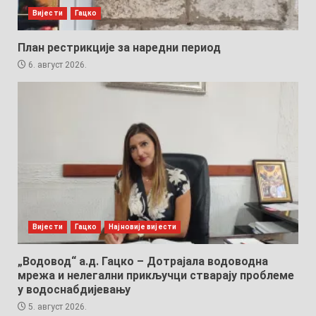
Вијести
Гацко
План рестрикције за наредни период
6. август 2026.
Вијести
Гацко
Најновије вијести
„Водовод“ а.д. Гацко – Дотрајала водоводна
мрежа и нелегални прикључци стварају проблеме
у водоснабдијевању
5. август 2026.