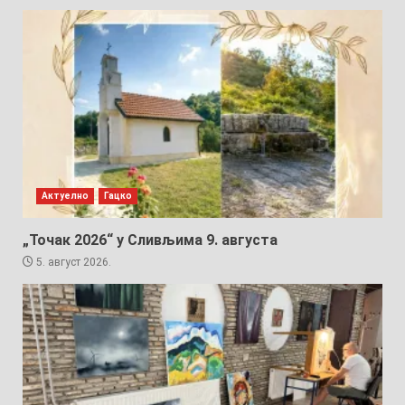
Актуелно
Гацко
„Точак 2026“ у Сливљима 9. августа
5. август 2026.