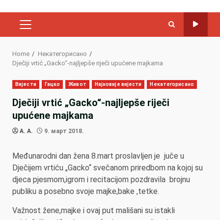
PRIMARY
MENU
Home
Некатегорисано
Dječiji vrtić „Gacko“-najljepše riječi upućene majkama
Вијести
Гацко
Живот
Најновије вијести
Некатегорисано
Dječiji vrtić „Gacko“-najljepše riječi
upućene majkama
A. A.
9. март 2018.
Međunarodni dan žena 8.mart proslavljen je juče u
Dječijem vrtiću „Gacko“ svečanom priredbom na kojoj su
djeca pjesmom,igrom i recitacijom pozdravila brojnu
publiku a posebno svoje majke,bake ,tetke.
Važnost žene,majke i ovaj put mališani su istakli