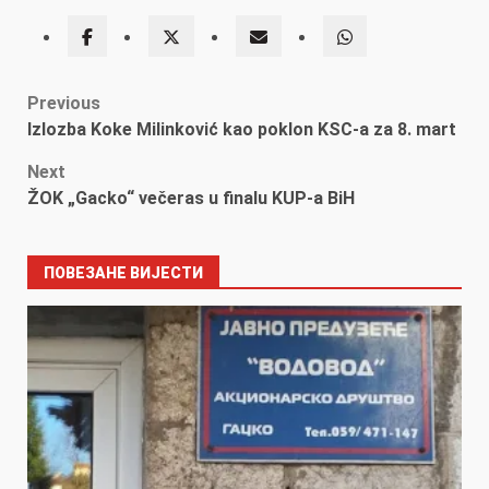
Post
Previous
Izlozba Koke Milinković kao poklon KSC-a za 8. mart
navigation
Next
ŽOK „Gacko“ večeras u finalu KUP-a BiH
ПОВЕЗАНЕ ВИЈЕСТИ