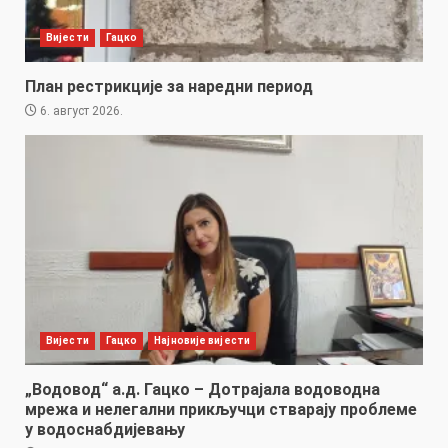
Вијести
Гацко
План рестрикције за наредни период
6. август 2026.
Вијести
Гацко
Најновије вијести
„Водовод“ а.д. Гацко – Дотрајала водоводна
мрежа и нелегални прикључци стварају проблеме
у водоснабдијевању