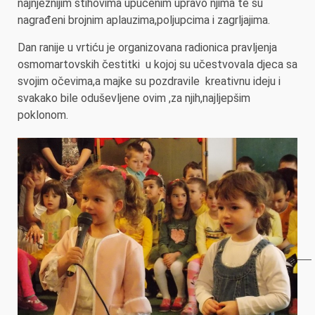
najnježnijim stihovima upućenim upravo njima te su
nagrađeni brojnim aplauzima,poljupcima i zagrljajima.
Dan ranije u vrtiću je organizovana radionica pravljenja
osmomartovskih čestitki u kojoj su učestvovala djeca sa
svojim očevima,a majke su pozdravile kreativnu ideju i
svakako bile oduševljene ovim ,za njih,najljepšim
poklonom.