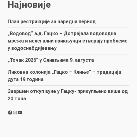
Најновије
План рестрикције за наредни период
„Водовод“ а.д. Гацко – Дотрајала водоводна
мрежа и нелегални прикључци стварају проблеме
у водоснабдијевању
„Точак 2026“ у Сливљима 9. августа
Ликовна колонија „Гацко – Клиње“ – традиција
дуга 19 година
Завршен откуп вуне у Гацку- прикупљено више од
20 тона
Facebook
Instagram
YouTube