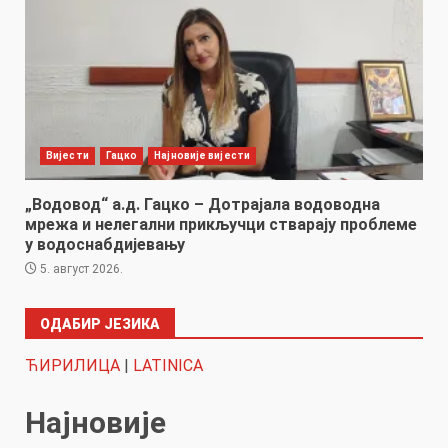
Вијести
Гацко
Најновије вијести
„Водовод“ а.д. Гацко – Дотрајала водоводна
мрежа и нелегални прикључци стварају проблеме
у водоснабдијевању
5. август 2026.
ОДАБИР ЈЕЗИКА
ЋИРИЛИЦА
|
LATINICA
Најновије