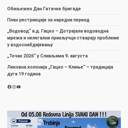
Обиљежен Дан Гатачке бригаде
План рестрикције за наредни период
„Водовод“ а.д. Гацко – Дотрајала водоводна
мрежа и нелегални прикључци стварају проблеме
у водоснабдијевању
„Точак 2026“ у Сливљима 9. августа
Ликовна колонија „Гацко – Клиње“ – традиција
дуга 19 година
Facebook
Instagram
YouTube