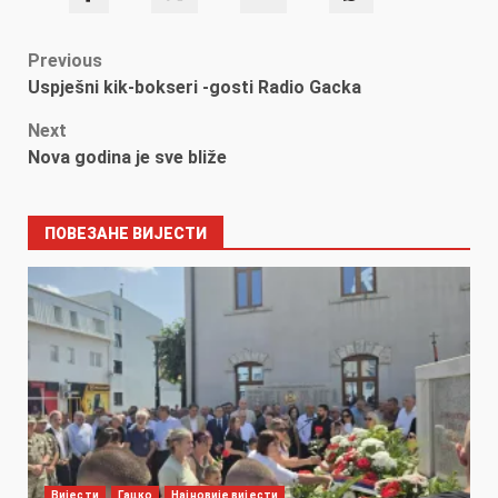
Post
Previous
Uspješni kik-bokseri -gosti Radio Gacka
navigation
Next
Nova godina je sve bliže
ПОВЕЗАНЕ ВИЈЕСТИ
Вијести
Гацко
Најновије вијести