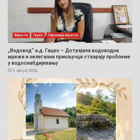
Вијести
Гацко
Најновије вијести
„Водовод“ а.д. Гацко – Дотрајала водоводна
мрежа и нелегални прикључци стварају проблеме
у водоснабдијевању
5. август 2026.