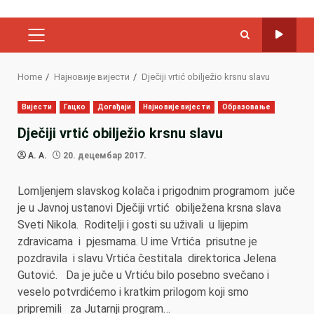
PRIMARY
MENU
Home
Најновије вијести
Dječiji vrtić obilježio krsnu slavu
Вијести
Гацко
Догађаји
Најновије вијести
Образовање
Dječiji vrtić obilježio krsnu slavu
A. A.
20. децембар 2017.
Lomljenjem slavskog kolača i prigodnim programom juče
je u Javnoj ustanovi Dječiji vrtić obilježena krsna slava
Sveti Nikola. Roditelji i gosti su uživali u lijepim
zdravicama i pjesmama. U ime Vrtića prisutne je
pozdravila i slavu Vrtića čestitala direktorica Jelena
Gutović. Da je juče u Vrtiću bilo posebno svečano i
veselo potvrdićemo i kratkim prilogom koji smo
pripremili za Jutarnji program…