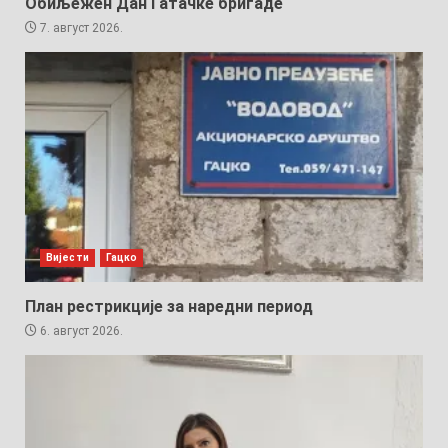
Обиљежен Дан Гатачке бригаде
7. август 2026.
Вијести
Гацко
План рестрикције за наредни период
6. август 2026.