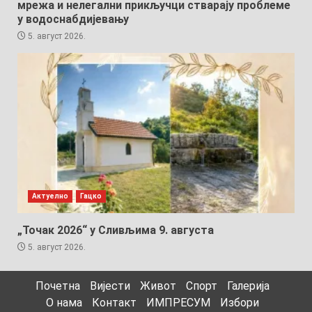
мрежа и нелегални прикључци стварају проблеме
у водоснабдијевању
5. август 2026.
Актуелно
Гацко
„Точак 2026“ у Сливљима 9. августа
5. август 2026.
Почетна
Вијести
Живот
Спорт
Галерија
О нама
Контакт
ИМПРЕСУМ
Избори