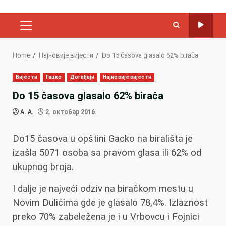
PRIMARY
MENU
Home
Најновије вијести
Do 15 časova glasalo 62% birača
Вијести
Гацко
Догађаји
Најновије вијести
Do 15 časova glasalo 62% birača
A. A.
2. октобар 2016.
Do15 časova u opštini Gacko na birališta je
izašla 5071 osoba sa pravom glasa ili 62% od
ukupnog broja.
I dalje je najveći odziv na biračkom mestu u
Novim Dulićima gde je glasalo 78,4%. Izlaznost
preko 70% zabeležena je i u Vrbovcu i Fojnici