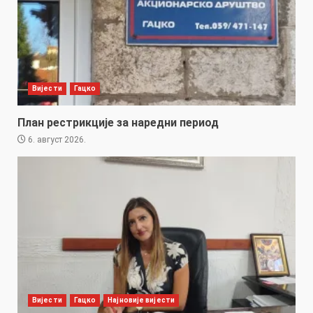
Вијести
Гацко
План рестрикције за наредни период
6. август 2026.
Вијести
Гацко
Најновије вијести