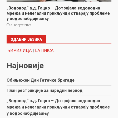
„Водовод“ а.д. Гацко – Дотрајала водоводна
мрежа и нелегални прикључци стварају проблеме
у водоснабдијевању
5. август 2026.
ОДАБИР ЈЕЗИКА
ЋИРИЛИЦА
|
LATINICA
Најновије
Обиљежен Дан Гатачке бригаде
План рестрикције за наредни период
„Водовод“ а.д. Гацко – Дотрајала водоводна
мрежа и нелегални прикључци стварају проблеме
у водоснабдијевању