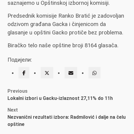
saznajemo u Opštinskoj izbornoj komisiji.
Predsednik komisije Ranko Bratić je zadovoljan
odzivom građana Gacka i činjenicom da
glasanje u opštini Gacko protiče bez problema.
Biračko telo naše opštine broji 8164 glasača.
Подијели:
Post
Previous
Lokalni izbori u Gacku-izlaznost 27,11% do 11h
navigation
Next
Nezvanični rezultati izbora: Radmilović i dalje na čelu
opštine