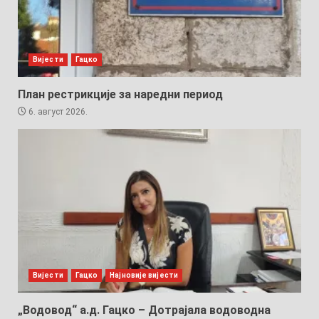
Вијести
Гацко
План рестрикције за наредни период
6. август 2026.
Вијести
Гацко
Најновије вијести
„Водовод“ а.д. Гацко – Дотрајала водоводна