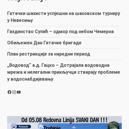
Гатачки шахисти успјешни на шаховском турниру
у Невесињу
Газдинство Супић – одмор под небом Чемерна
Обиљежен Дан Гатачке бригаде
План рестрикције за наредни период
„Водовод“ а.д. Гацко – Дотрајала водоводна
мрежа и нелегални прикључци стварају проблеме
у водоснабдијевању
Facebook
Instagram
YouTube