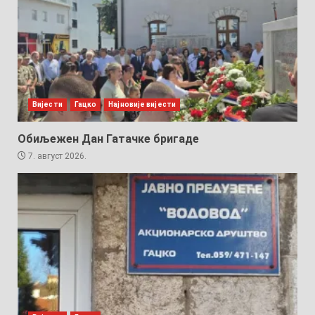
Вијести
Гацко
Најновије вијести
Обиљежен Дан Гатачке бригаде
7. август 2026.