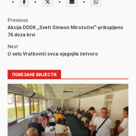
Post
Previous
Akcija DDDK „Sveti Simeon Mirotočivi“-prikupljeno
navigation
76 doza krvi
Next
U selu Vratkovići ovca ojagnjila četvoro
ПОВЕЗАНЕ ВИЈЕСТИ