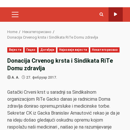
PRIMARY
MENU
Home
Некатегорисано
Donacija Crvenog krsta i Sindikata RiTe Domu zdravlja
Вијести
Гацко
Догађаји
Најновије вијести
Некатегорисано
Donacija Crvenog krsta i Sindikata RiTe
Domu zdravlja
A. A.
27. фебруар 2017.
Gatački Crveni krst u saradnji sa Sindikalnom
organizacijom RiTe Gacko danas je radnicima Doma
zdravlja donirao opremu,prsluke i medicinske torbe.
Sekretar CK iz Gacka Branislav Arnautović rekao je da je
na ideju došao gledajući oskudnu opremu kojom
raspolažu naši medicinari , naišao je na razumijevanje