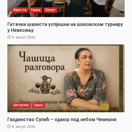
Вијести
Гацко
Спорт
Гатачки шахисти успјешни на шаховском турниру
у Невесињу
9. август 2026.
Актуелно
Гацко
Газдинство Супић – одмор под небом Чемерна
8. август 2026.