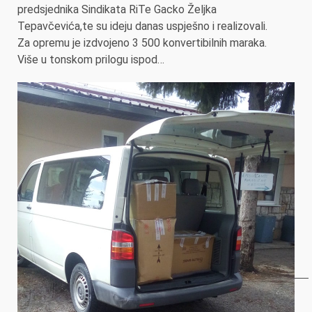
predsjednika Sindikata RiTe Gacko Željka
Tepavčevića,te su ideju danas uspješno i realizovali.
Za opremu je izdvojeno 3 500 konvertibilnih maraka.
Više u tonskom prilogu ispod…