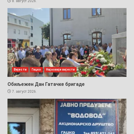
8. август 2026.
Вијести
Гацко
Најновије вијести
Обиљежен Дан Гатачке бригаде
7. август 2026.