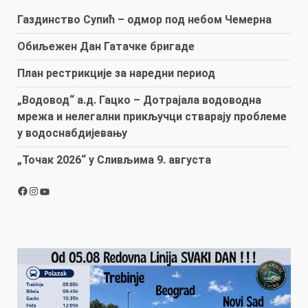
Газдинство Супић – одмор под небом Чемерна
Обиљежен Дан Гатачке бригаде
План рестрикције за наредни период
„Водовод“ а.д. Гацко – Дотрајала водоводна
мрежа и нелегални прикључци стварају проблеме
у водоснабдијевању
„Точак 2026“ у Сливљима 9. августа
Facebook
Instagram
YouTube