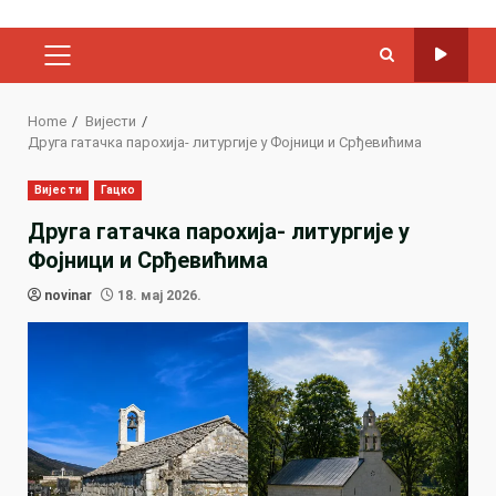
PRIMARY
MENU
Home
Вијести
Друга гатачка парохија- литургије у Фојници и Срђевићима
Вијести
Гацко
Друга гатачка парохија- литургије у
Фојници и Срђевићима
novinar
18. мај 2026.