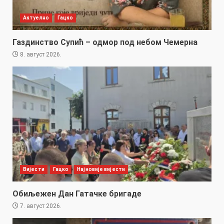
Актуелно
Гацко
Газдинство Супић – одмор под небом Чемерна
8. август 2026.
Вијести
Гацко
Најновије вијести
Обиљежен Дан Гатачке бригаде
7. август 2026.