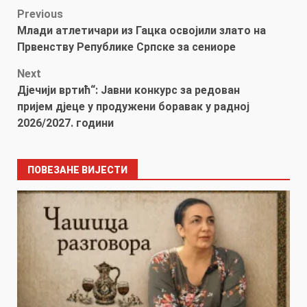
Post
Previous
Млади атлетичари из Гацка освојили злато на
navigation
Првенству Републике Српске за сениоре
Next
Дјечији вртић“: Јавни конкурс за редован
пријем дјеце у продужени боравак у радној
2026/2027. години
ПОВЕЗАНЕ ВИЈЕСТИ