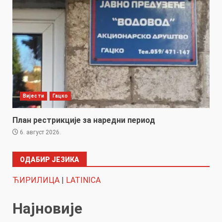
Вијести
Гацко
План рестрикције за наредни период
6. август 2026.
ОДАБИР ЈЕЗИКА
ЋИРИЛИЦА
|
LATINICA
Најновије