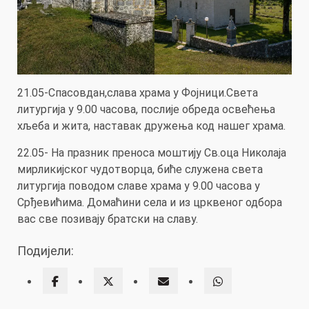
21.05-Спасовдан,слава храма у Фојници.Света
литургија у 9.00 часова, послије обреда освећења
хљеба и жита, наставак дружења код нашег храма.
22.05- На празник преноса моштију Св.оца Николаја
мирликијског чудотворца, биће служена света
литургија поводом славе храма у 9.00 часова у
Срђевићима. Домаћини села и из црквеног одбора
вас све позивају братски на славу.
Подијели: