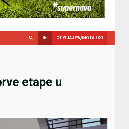
СЛУШАЈ РАДИО ГАЦКО
rve etape u