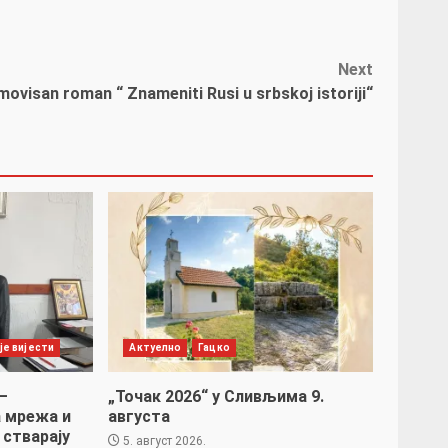
Next
ovisan roman “ Znameniti Rusi u srbskoj istoriji“
је вијести
Актуелно
Гацко
–
„Точак 2026“ у Сливљима 9.
 мрежа и
августа
 стварају
5. август 2026.