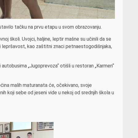
stavilo tačku na prvu etapu u svom obrazovanju.
j školi. Uvojci, haljine, leptir mašne su učinili da se
i lepršavost, kao zaštitni znaci petnaestogodišnjaka,
i autobusima „Jugoprevoza“ otišli u restoran „Karmen“
Većina malih maturanata će, očekivano, svoje
nih koji sebe od jeseni vide u nekoj od srednjih škola u