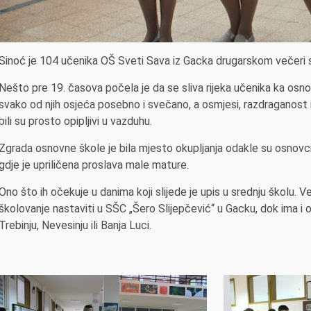
Sinoć je 104 učenika OŠ Sveti Sava iz Gacka drugarskom večeri 
Nešto pre 19. časova počela je da se sliva rijeka učenika ka osnovno
svako od njih osjeća posebno i svečano, a osmjesi, razdraganost 
bili su prosto opipljivi u vazduhu.
Zgrada osnovne škole je bila mjesto okupljanja odakle su osnovc
gdje je upriličena proslava male mature.
Ono što ih očekuje u danima koji slijede je upis u srednju školu. 
školovanje nastaviti u SŠC „Šero Slijepčević“ u Gacku, dok ima i o
Trebinju, Nevesinju ili Banja Luci.