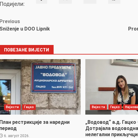
Подијели:
Post
Previous
Sniženje u DOO Lipnik
Prom
navigation
ПОВЕЗАНЕ ВИЈЕСТИ
Вијести
Гацко
Вијести
Гацко
Најнови
План рестрикције за наредни
„Водовод“ а.д. Гацко 
период
Дотрајала водоводна
нелегални прикључци
6. август 2026.