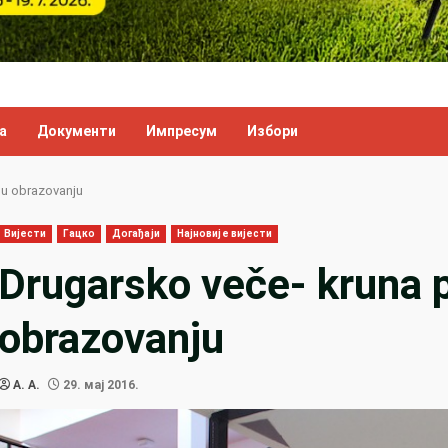
а
Документи
Импресум
Избори
 u obrazovanju
Вијести
Гацко
Догађаји
Најновије вијести
Drugarsko veče- kruna p
obrazovanju
A. A.
29. мај 2016.