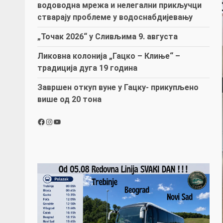
водоводна мрежа и нелегални прикључци
стварају проблеме у водоснабдијевању
„Точак 2026“ у Сливљима 9. августа
Ликовна колонија „Гацко – Клиње“ –
традиција дуга 19 година
Завршен откуп вуне у Гацку- прикупљено
више од 20 тона
Facebook
Instagram
YouTube