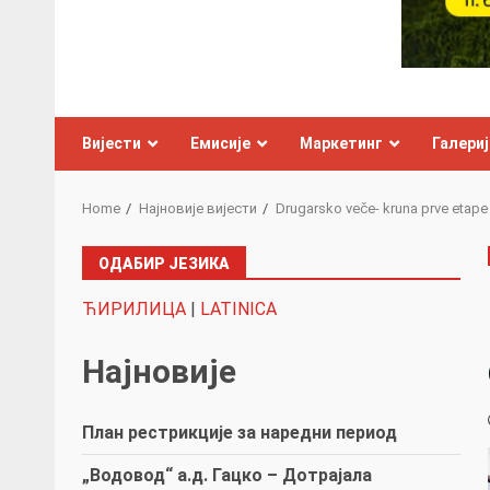
Вијести
Емисије
Маркетинг
Галериј
Home
Најновије вијести
Drugarsko veče- kruna prve etape
ОДАБИР ЈЕЗИКА
ЋИРИЛИЦА
|
LATINICA
Најновије
План рестрикције за наредни период
„Водовод“ а.д. Гацко – Дотрајала