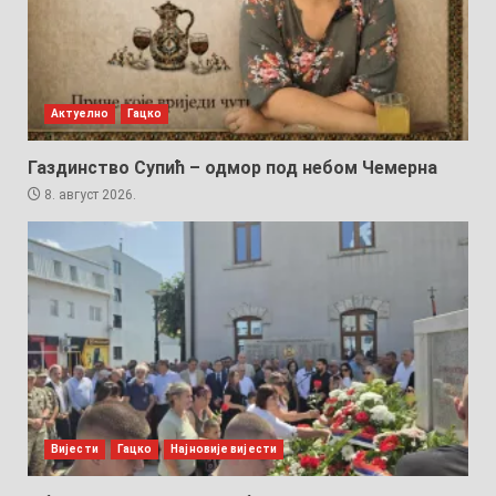
Актуелно
Гацко
Газдинство Супић – одмор под небом Чемерна
8. август 2026.
Вијести
Гацко
Најновије вијести