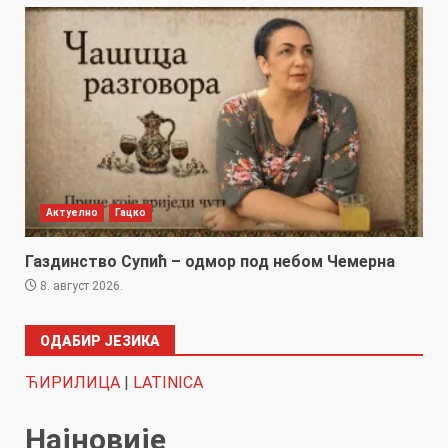
Актуелно
Гацко
Газдинство Супић – одмор под небом Чемерна
8. август 2026.
ОДАБИР ЈЕЗИКА
ЋИРИЛИЦА
|
LATINICA
Најновије