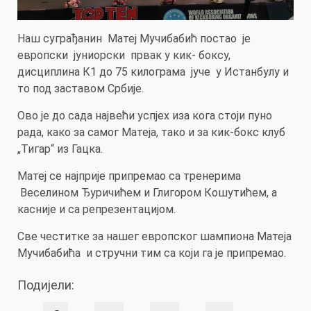
Наш суграђанин Матеј Мучибабић постао је
европски јуниорски првак у кик- боксу,
дисциплина К1 до 75 килограма јуче у Истанбулу и
то под заставом Србије.
Ово је до сада највећи успјех иза кога стоји пуно
рада, како за самог Матеја, тако и за кик-бокс клуб
„Тигар“ из Гацка.
Матеј се најприје припремао са тренерима
Веселином Ђуричићем и Глигором Кошутићем, а
касније и са репрезентацијом.
Све честитке за нашег европског шампиона Матеја
Мучибабића и стручни тим са који га је припремао.
Подијели: