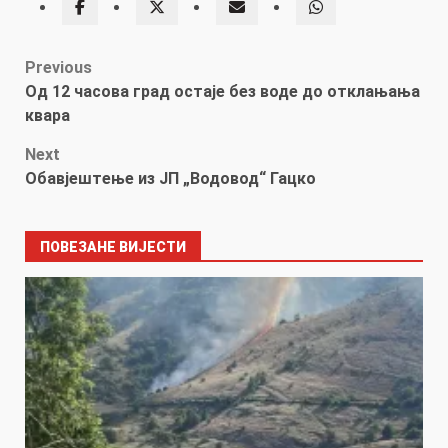
Post
Previous
Од 12 часова град остаје без воде до отклањања
navigation
квара
Next
Обавјештење из ЈП „Водовод“ Гацко
ПОВЕЗАНЕ ВИЈЕСТИ