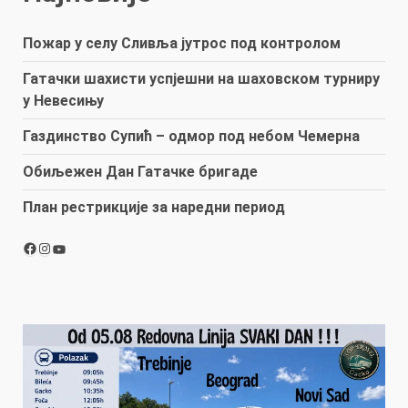
Пожар у селу Сливља јутрос под контролом
Гатачки шахисти успјешни на шаховском турниру
у Невесињу
Газдинство Супић – одмор под небом Чемерна
Обиљежен Дан Гатачке бригаде
План рестрикције за наредни период
Facebook
Instagram
YouTube