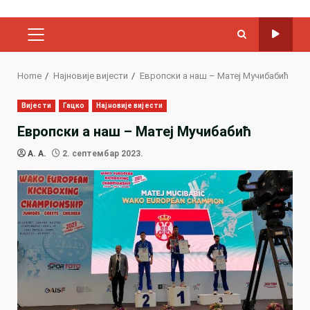
PRIMARY
MENU
Home
Најновије вијести
Европски а наш – Матеј Мучибабић
Вијести
Гацко
Најновије вијести
Европски а наш – Матеј Мучибабић
A. A.
2. септембар 2023.