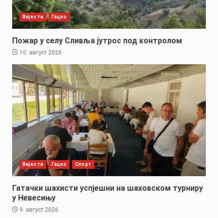
Вијести
Гацко
Пожар у селу Сливља јутрос под контролом
10. август 2026.
Вијести
Гацко
Спорт
Гатачки шахисти успјешни на шаховском турниру
у Невесињу
9. август 2026.