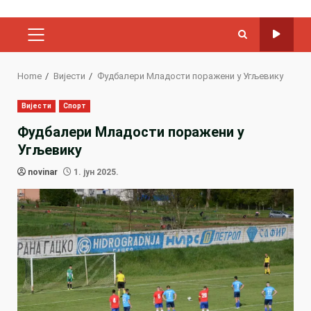
PRIMARY
MENU
Home
Вијести
Фудбалери Младости поражени у Угљевику
Вијести
Спорт
Фудбалери Младости поражени у
Угљевику
novinar
1. јун 2025.