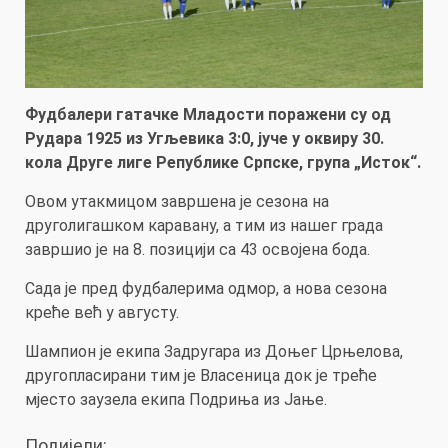
Фудбалери гатачке Младости поражени су од
Рудара 1925 из Угљевика 3:0, јуче у оквиру 30.
кола Друге лиге Републике Српске, група „Исток“.
Овом утакмицом завршена је сезона на
друголигашком каравану, а тим из нашег града
завршио је на 8. позицији са 43 освојена бода.
Сада је пред фудбалерима одмор, а нова сезона
креће већ у августу.
Шампион је екипа Задругара из Доњег Црњелова,
другопласирани тим је Власеница док је треће
мјесто заузела екипа Подриња из Јање.
Подијели: