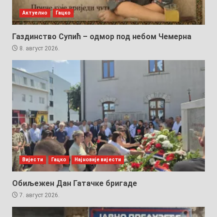
Актуелно
Гацко
Газдинство Супић – одмор под небом Чемерна
8. август 2026.
Вијести
Гацко
Најновије вијести
Обиљежен Дан Гатачке бригаде
7. август 2026.