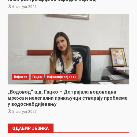
6. август 2026.
Вијести
Гацко
Најновије вијести
„Водовод“ а.д. Гацко – Дотрајала водоводна
мрежа и нелегални прикључци стварају проблеме
у водоснабдијевању
5. август 2026.
ОДАБИР ЈЕЗИКА