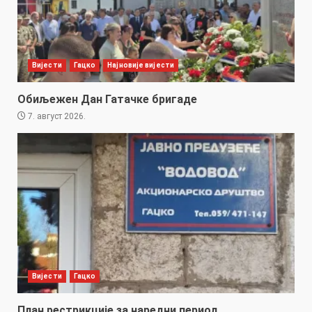
Вијести
Гацко
Најновије вијести
Обиљежен Дан Гатачке бригаде
7. август 2026.
Вијести
Гацко
План рестрикције за наредни период