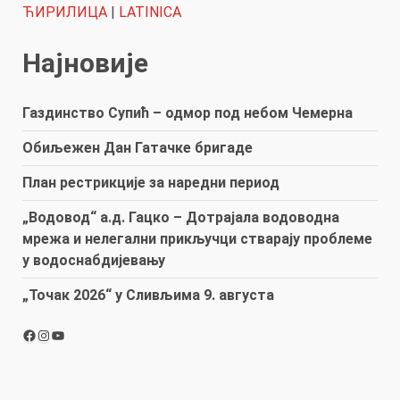
ЋИРИЛИЦА
|
LATINICA
Најновије
Газдинство Супић – одмор под небом Чемерна
Обиљежен Дан Гатачке бригаде
План рестрикције за наредни период
„Водовод“ а.д. Гацко – Дотрајала водоводна
мрежа и нелегални прикључци стварају проблеме
у водоснабдијевању
„Точак 2026“ у Сливљима 9. августа
Facebook
Instagram
YouTube